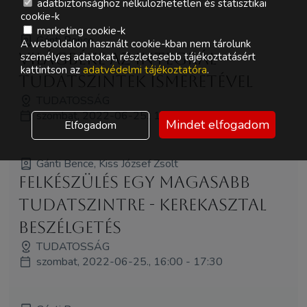
adatbiztonsághoz nélkülözhetetlen és statisztikai
cookie-k
marketing cookie-k
Gánti Bence
A weboldalon használt cookie-kban nem tárolunk
Világbéke az integrál
személyes adatokat, részletesebb tájékoztatásért
kattintson az
adatvédelmi tájékoztatóra
.
tudatszintek ismeretével
TUDATOSSÁG
szombat, 2022-06-25., 14:00 - 15:00
Mindet elfogadom
Elfogadom
Gánti Bence, Kiss József Zsolt
Felkészülés egy magasabb
tudatszintre - kerekasztal
beszélgetés
TUDATOSSÁG
szombat, 2022-06-25., 16:00 - 17:30