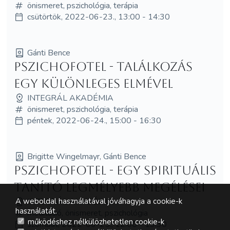
önismeret, pszichológia, terápia
csütörtök, 2022-06-23., 13:00 - 14:30
Gánti Bence
PSZICHOFOTEL - Találkozás
egy különleges elmével
INTEGRÁL AKADÉMIA
önismeret, pszichológia, terápia
péntek, 2022-06-24., 15:00 - 16:30
Brigitte Wingelmayr, Gánti Bence
PSZICHOFOTEL - Egy spirituális
tanító legmélyebb megélései
INTEGRÁL AKADÉMIA
A weboldal használatával jóváhagyja a cookie-k
használatát.
meditáció, önismeret, pszichológia
működéshez nélkülözhetetlen cookie-k
szombat, 2022-06-25., 12:00 - 13:30