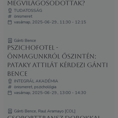
megvilágosodottak?
TUDATOSSÁG
önismeret
vasárnap, 2025-06-29., 11:30 - 12:15
Gánti Bence
Pszichofotel -
Önmagunkról őszintén:
Pataky Attilát kérdezi Gánti
Bence
INTEGRÁL AKADÉMIA
önismeret, pszichológia
vasárnap, 2025-06-29., 13:00 - 14:30
Gánti Bence, Raul Aramayo [COL]