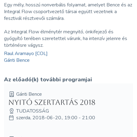
Egy mély, hosszú nonverbális folyamat, amelyet Bence és az
Integral Flow csoportvezető társai együtt vezetnek a
fesztivál résztvevői számára.
Az Integral Flow élménytér megnyitó, önkifejező és
gyógyító terében szeretettel várunk, ha intenzív jelenre és
történésre vágysz.
Raul Aramayo [COL]
Gánti Bence
Az előadó(k) további programjai
Gánti Bence
Nyitó Szertartás 2018
TUDATOSSÁG
szerda, 2018-06-20., 19:00 - 21:00