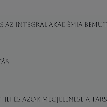
és az Integrál Akadémia bemu
tás
tjei és azok megjelenése a t