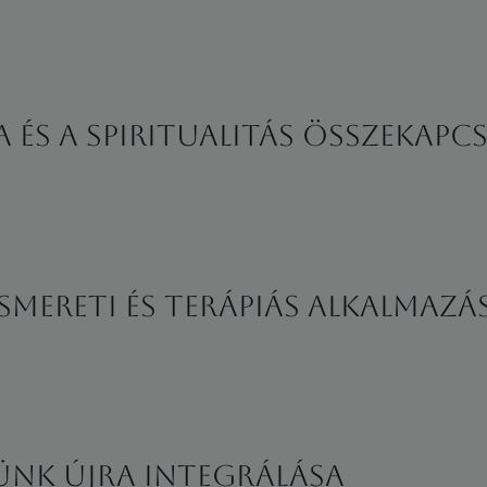
a és a spiritualitás összekapc
mereti és terápiás alkalmazá
ünk újra integrálása