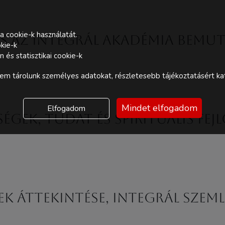
a cookie-k használatát.
és az Integrál Akadémia bemu
kie-k
és statisztikai cookie-k
m tárolunk személyes adatokat, részletesebb tájékoztatásért kat
Mindet elfogadom
Elfogadom
ségek, tudat és spirituális fej
nek áttekintése, integrál szem