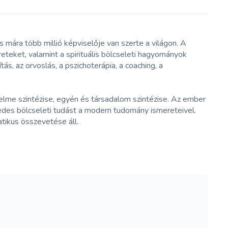
és mára több millió képviselője van szerte a világon. A
reteket, valamint a spirituális bölcseleti hagyományok
s, az orvoslás, a pszichoterápia, a coaching, a
és elme szintézise, egyén és társadalom szintézise. Az ember
ezredes bölcseleti tudást a modern tudomány ismereteivel.
tikus összevetése áll.