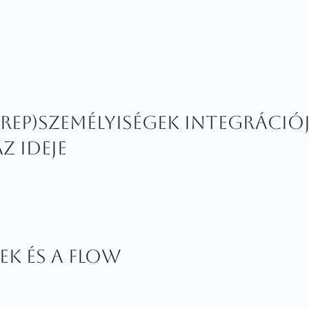
erep)személyiségek integrációja
z ideje
ek és a flow