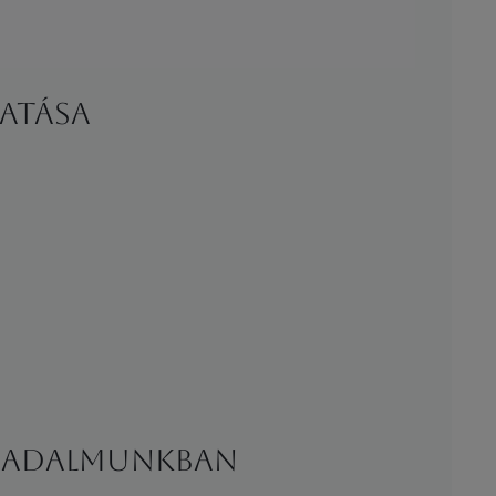
tatása
ársadalmunkban