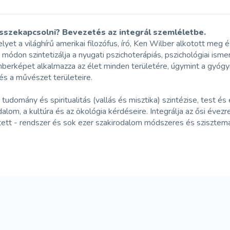
 összekapcsolni? Bevezetés az integrál szemléletbe.
lyet a világhírű amerikai filozófus, író, Ken Wilber alkotott meg 
módon szintetizálja a nyugati pszichoterápiás, pszichológiai isme
mberképet alkalmazza az élet minden területére, úgymint a gyógyítá
a és a művészet területeire.
 tudomány és spiritualitás (vallás és misztika) szintézise, test 
sadalom, a kultúra és az ökológia kérdéseire. Integrálja az ősi év
ített - rendszer és sok ezer szakirodalom módszeres és szisztema