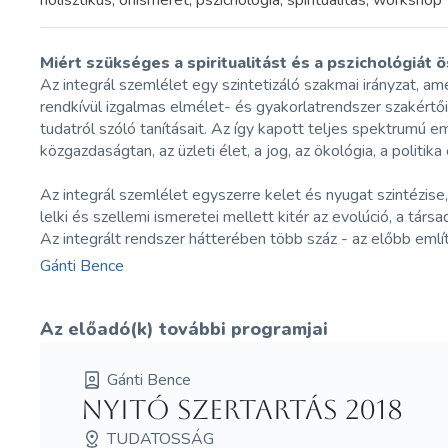
holisztikus, önismeret, pszichológia, spiritualitás, workshop
Miért szükséges a spiritualitást és a pszichológiát
Az integrál szemlélet egy szintetizáló szakmai irányzat, ame
rendkívül izgalmas elmélet- és gyakorlatrendszer szakértői 
tudatról szóló tanításait. Az így kapott teljes spektrumú e
közgazdaságtan, az üzleti élet, a jog, az ökológia, a politik
Az integrál szemlélet egyszerre kelet és nyugat szintézise,
lelki és szellemi ismeretei mellett kitér az evolúció, a tár
Az integrált rendszer hátterében több száz - az előbb eml
Gánti Bence
Az előadó(k) további programjai
Gánti Bence
Nyitó Szertartás 2018
TUDATOSSÁG