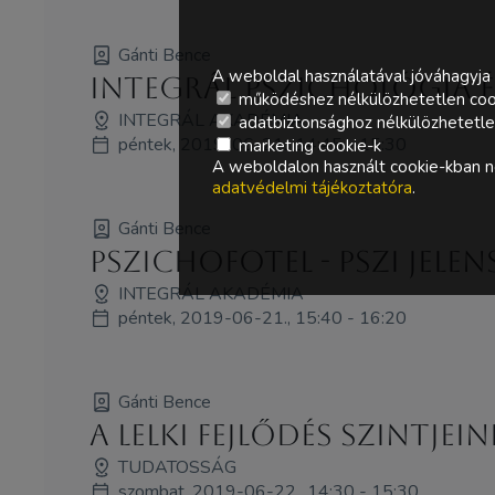
Gánti Bence
A weboldal használatával jóváhagyja 
Integrál pszichológia 
működéshez nélkülözhetetlen coo
INTEGRÁL AKADÉMIA
adatbiztonsághoz nélkülözhetetlen 
péntek, 2019-06-21., 14:45 - 15:30
marketing cookie-k
A weboldalon használt cookie-kban ne
adatvédelmi tájékoztatóra
.
Gánti Bence
Pszichofotel - Pszi jelen
INTEGRÁL AKADÉMIA
péntek, 2019-06-21., 15:40 - 16:20
Gánti Bence
A lelki fejlődés szintjei
TUDATOSSÁG
szombat, 2019-06-22., 14:30 - 15:30