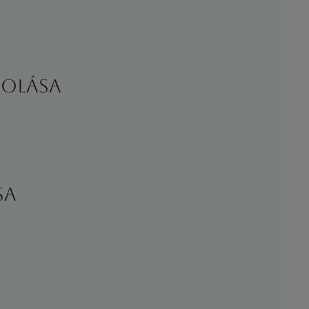
solása
sa