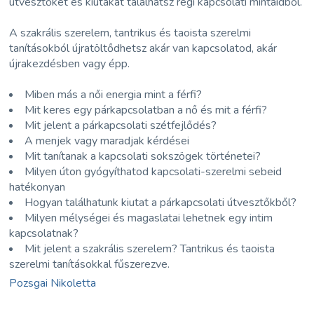
útvesztőket és kiutakat találhatsz régi kapcsolati mintáidből.
A szakrális szerelem, tantrikus és taoista szerelmi
tanításokból újratöltődhetsz akár van kapcsolatod, akár
újrakezdésben vagy épp.
Miben más a női energia mint a férfi?
Mit keres egy párkapcsolatban a nő és mit a férfi?
Mit jelent a párkapcsolati szétfejlődés?
A menjek vagy maradjak kérdései
Mit tanítanak a kapcsolati sokszögek történetei?
Milyen úton gyógyíthatod kapcsolati-szerelmi sebeid
hatékonyan
Hogyan találhatunk kiutat a párkapcsolati útvesztőkből?
Milyen mélységei és magaslatai lehetnek egy intim
kapcsolatnak?
Mit jelent a szakrális szerelem? Tantrikus és taoista
szerelmi tanításokkal fűszerezve.
Pozsgai Nikoletta