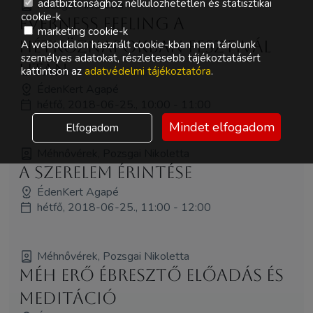
adatbiztonsághoz nélkülözhetetlen és statisztikai
Pozsgai Nikoletta
cookie-k
Everness Feeling a
marketing cookie-k
Hétköznapokban Fesztivál
A weboldalon használt cookie-kban nem tárolunk
személyes adatokat, részletesebb tájékoztatásért
után
kattintson az
adatvédelmi tájékoztatóra
.
ÉdenKert Agapé
hétfő, 2018-06-25., 10:00 - 11:00
Mindet elfogadom
Elfogadom
Méhnővérek, Pozsgai Nikoletta
A SzerElem Érintése
ÉdenKert Agapé
hétfő, 2018-06-25., 11:00 - 12:00
Méhnővérek, Pozsgai Nikoletta
Méh Erő Ébresztő előadás és
meditáció