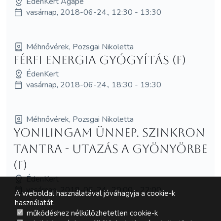
ÉdenKert Agapé
vasárnap, 2018-06-24., 12:30 - 13:30
Méhnővérek, Pozsgai Nikoletta
Férfi Energia Gyógyítás (F)
ÉdenKert
vasárnap, 2018-06-24., 18:30 - 19:30
Méhnővérek, Pozsgai Nikoletta
YoniLingam Ünnep. Szinkron
Tantra - utazás a gyönyörbe
(F)
ÉdenKert
vasárnap, 2018-06-24., 20:00 - 22:00
A weboldal használatával jóváhagyja a cookie-k
használatát.
működéshez nélkülözhetetlen cookie-k