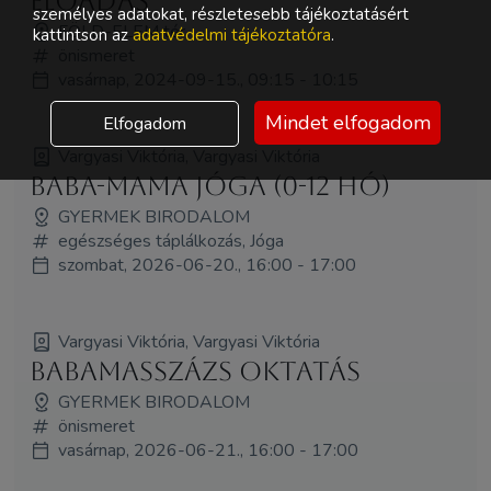
ELŐADÁS
személyes adatokat, részletesebb tájékoztatásért
FÖLD-ELEM tér
kattintson az
adatvédelmi tájékoztatóra
.
önismeret
vasárnap, 2024-09-15., 09:15 - 10:15
Mindet elfogadom
Elfogadom
Vargyasi Viktória, Vargyasi Viktória
Baba-mama jóga (0-12 hó)
GYERMEK BIRODALOM
egészséges táplálkozás, Jóga
szombat, 2026-06-20., 16:00 - 17:00
Vargyasi Viktória, Vargyasi Viktória
Babamasszázs oktatás
GYERMEK BIRODALOM
önismeret
vasárnap, 2026-06-21., 16:00 - 17:00