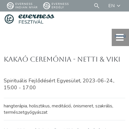
EVERNESS
EVERNESS
EN
INDIÁN NYÁR
ERDÉLY
menü
Kakaó Ceremónia - Netti & Viki
Spirituális Fejlődésért Egyesület, 2023-06-24.,
15:00 - 17:00
hangterápia, holisztikus, meditáció, önismeret, szakrális,
természetgyógyászat