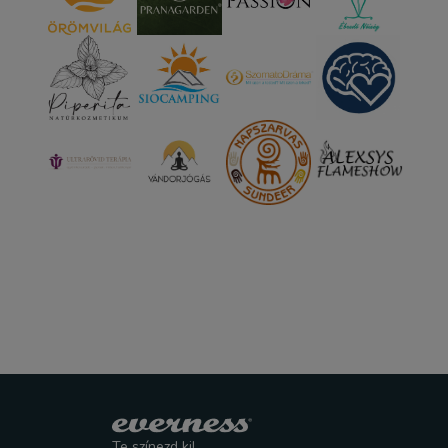
Te színezd ki!