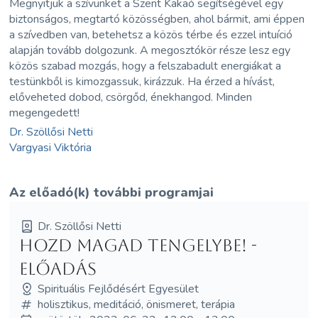
Megnyitjuk a szívünket a Szent Kakaó segítségével egy
biztonságos, megtartó közösségben, ahol bármit, ami éppen
a szívedben van, betehetsz a közös térbe és ezzel intuíció
alapján tovább dolgozunk. A megosztókör része lesz egy
közös szabad mozgás, hogy a felszabadult energiákat a
testünkből is kimozgassuk, kirázzuk. Ha érzed a hívást,
előveheted dobod, csörgőd, énekhangod. Minden
megengedett!
Dr. Szöllősi Netti
Vargyasi Viktória
Az előadó(k) további programjai
Dr. Szöllősi Netti
Hozd MAGad Tengelybe! -
előadás
Spirituális Fejlődésért Egyesület
holisztikus, meditáció, önismeret, terápia