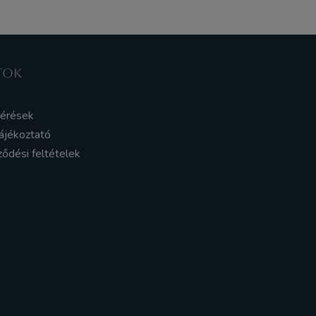
TOK
kérések
ájékoztató
ződési feltételek