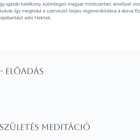
 egy igazán hatékony, különleges magyar módszertan, amellyel vis
ával, így megindul a szervezet teljes regenerálódása a durva fizika
epillantást adni Nektek.
- előadás
ászületés meditáció