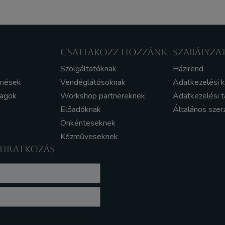
CSATLAKOZZ HOZZÁNK
SZABÁLYZA
Szolgáltatóknak
Házirend
enések
Vendéglátósoknak
Adatkezelési 
yagok
Workshop partnereknek
Adatkezelési t
Előadóknak
Általános szer
Önkénteseknek
Kézműveseknek
ELIRATKOZÁS
z Adatkezelési tájékoztatót