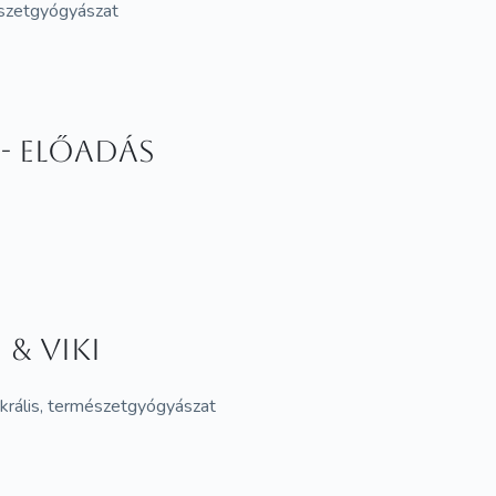
mészetgyógyászat
- előadás
& Viki
zakrális, természetgyógyászat