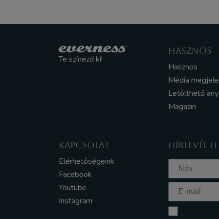
HASZNOS
Te színezd ki!
Hasznos
Média megjel
Letölthető an
Magazin
KAPCSOLAT
HÍRLEVÉL F
Elérhetőségeink
Facebook
Youtube
Instagram
Elfogadom a