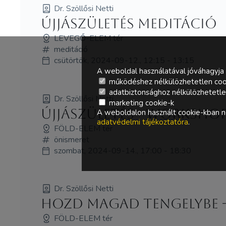
Dr. Szöllősi Netti
Újjászületés meditáció
LEVEGŐ-ELEM tér
meditáció
csütörtök, 2024-09-12., 12:15 - 13:15
A weboldal használatával jóváhagyja 
működéshez nélkülözhetetlen coo
adatbiztonsághoz nélkülözhetetlen 
Dr. Szöllősi Netti
marketing cookie-k
Újjászületés - WORKSHO
A weboldalon használt cookie-kban ne
adatvédelmi tájékoztatóra
.
FÖLD-ELEM tér
önismeret
szombat, 2024-09-14., 17:00 - 18:30
Dr. Szöllősi Netti
Hozd Magad tengelybe -
FÖLD-ELEM tér