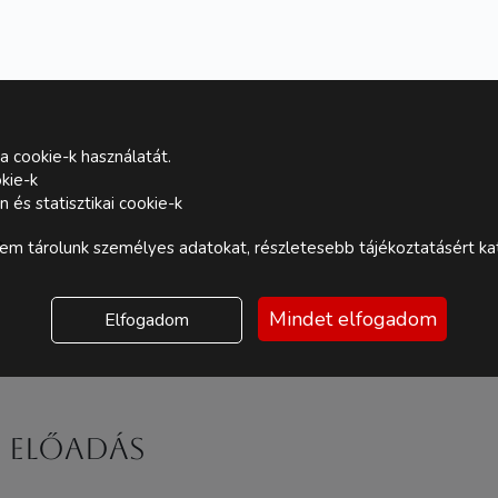
a cookie-k használatát.
kie-k
és statisztikai cookie-k
P
m tárolunk személyes adatokat, részletesebb tájékoztatásért kat
Mindet elfogadom
Elfogadom
 ELŐADÁS