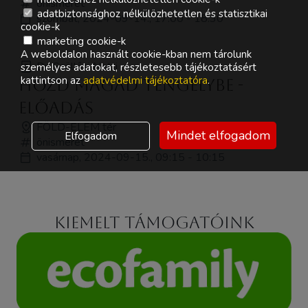
önismeret
adatbiztonsághoz nélkülözhetetlen és statisztikai
szombat, 2024-09-14., 17:00 - 18:30
cookie-k
marketing cookie-k
A weboldalon használt cookie-kban nem tárolunk
Dr. Szöllősi Netti
személyes adatokat, részletesebb tájékoztatásért
kattintson az
adatvédelmi tájékoztatóra
.
Hozd Magad tengelybe -
ELŐADÁS
FÖLD-ELEM tér
Mindet elfogadom
Elfogadom
önismeret
vasárnap, 2024-09-15., 09:15 - 10:15
Kiemelt támogatóink