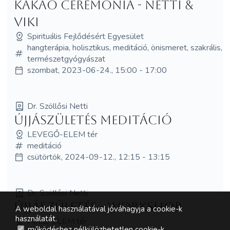
Kakaó Ceremónia - Netti &
Viki
Spirituális Fejlődésért Egyesület
hangterápia, holisztikus, meditáció, önismeret, szakrális,
természetgyógyászat
szombat, 2023-06-24., 15:00 - 17:00
Dr. Szöllősi Netti
Újjászületés meditáció
LEVEGŐ-ELEM tér
meditáció
csütörtök, 2024-09-12., 12:15 - 13:15
Dr. Szöllősi Netti
Újjászületés - WORKSHOP
A weboldal használatával jóváhagyja a cookie-k
használatát.
FÖLD-ELEM tér
működéshez nélkülözhetetlen cookie-k