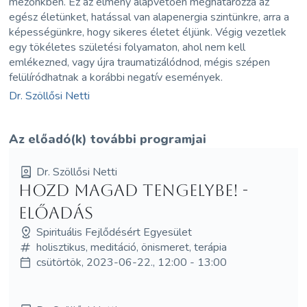
mezőnkben. Ez az élmény alapvetően meghatározza az
egész életünket, hatással van alapenergia szintünkre, arra a
képességünkre, hogy sikeres életet éljünk. Végig vezetlek
egy tökéletes születési folyamaton, ahol nem kell
emlékezned, vagy újra traumatizálódnod, mégis szépen
felülíródhatnak a korábbi negatív események.
Dr. Szöllősi Netti
Az előadó(k) további programjai
Dr. Szöllősi Netti
Hozd MAGad Tengelybe! -
előadás
Spirituális Fejlődésért Egyesület
holisztikus, meditáció, önismeret, terápia
csütörtök, 2023-06-22., 12:00 - 13:00