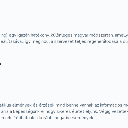
ning) egy igazán hatékony, különleges magyar módszertan, amelly
llításával, így megindul a szervezet teljes regenerálódása a durva 
P
matikus élmények és érzések mind benne vannak az információs 
, arra a képességünkre, hogy sikeres életet éljünk. Végig vezetle
n felülíródhatnak a korábbi negatív események.