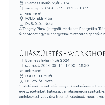
Everness Indián Nyár 2024
vasárnap, 2024-09-15., 09:15 - 10:15
önismeret
FÖLD-ELEM tér
Dr. Szöllősi Netti
A Tengely Plusz (Integrált Moduláris Energetikai Tré
állapotodat egyedi energetikai mintázatod speciális beá
Újjászületés - WORKSHO
Everness Indián Nyár 2024
szombat, 2024-09-14., 17:00 - 18:30
önismeret
FÖLD-ELEM tér
Dr. Szöllősi Netti
Születésünk, annak előzményei, körülményei, a trau
egész életünket, hatással van alapenergia szintünkre
emlékezned, vagy újra traumatizálódnod, mégis szépe