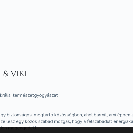
& Viki
zakrális, természetgyógyászat
gy biztonságos, megtartó közösségben, ahol bármit, ami éppen a
ze lesz egy közös szabad mozgás, hogy a felszabadult energiákat
nden megengedett!