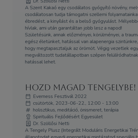
Dr. Szöllősi Netti
A Szent Kakaó egy csodálatos gyógyító növény, mely 
csodálatosan tudja támogatni szellemi folyamatainka
ébredést, a kinyílást és a belső gyógyulást. Mélye
hívlak, ami után garantáltan jobb lesz a napod!
Születésünk, annak előzményei, körülményei, a trau
egész életünket, hatással van alapenergia szintünkre,
hogy megtapasztaljuk az örömöt. Végig vezetlek egy t
megváltozott tudatállapotban szépen felülíródhatnak a
hatással lehet.
Hozd MAGad Tengelybe! 
Everness Fesztivál 2022
csütörtök, 2023-06-22., 12:00 - 13:00
holisztikus, meditáció, önismeret, terápia
Spirituális Fejlődésért Egyesület
Dr. Szöllősi Netti
A Tengely Plusz (Integrált Moduláris Energetikai Tré
állapotodat egyedi energetikai mintázatod speciális beá