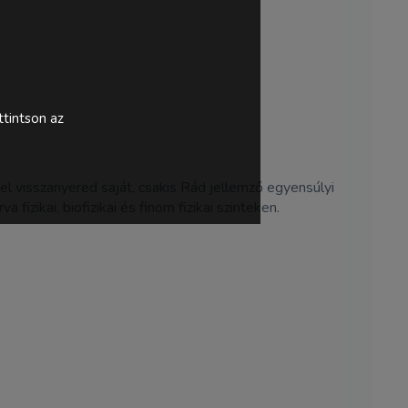
tintson az
el visszanyered saját, csakis Rád jellemző egyensúlyi
fizikai, biofizikai és finom fizikai szinteken.