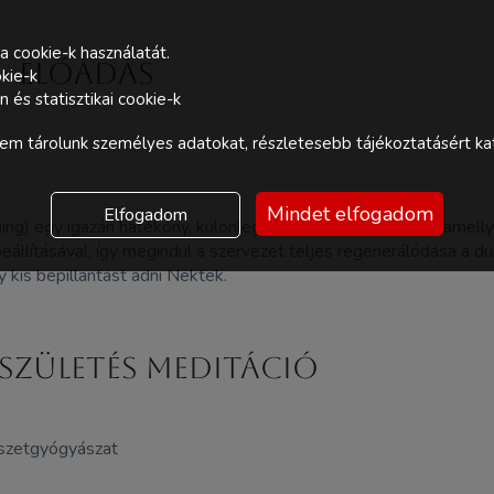
a cookie-k használatát.
- előadás
kie-k
és statisztikai cookie-k
m tárolunk személyes adatokat, részletesebb tájékoztatásért kat
Mindet elfogadom
Elfogadom
ning) egy igazán hatékony, különleges magyar módszertan, amelly
llításával, így megindul a szervezet teljes regenerálódása a durva 
 kis bepillantást adni Nektek.
ászületés meditáció
mészetgyógyászat