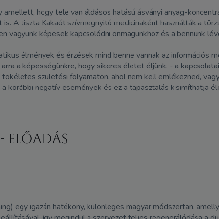
amellett, hogy tele van áldásos hatású ásványi anyag-koncentráci
t is. A tiszta Kakaót szívmegnyitó medicinaként használták a tör
bben vagyunk képesek kapcsolódni önmagunkhoz és a bennünk lévő 
matikus élmények és érzések mind benne vannak az információs 
 arra a képességünkre, hogy sikeres életet éljünk, - a kapcsolat
ökéletes születési folyamaton, ahol nem kell emlékezned, vagy ú
 korábbi negatív események és ez a tapasztalás kisimíthatja élet
- előadás
ning) egy igazán hatékony, különleges magyar módszertan, amelly
llításával, így megindul a szervezet teljes regenerálódása a durva 