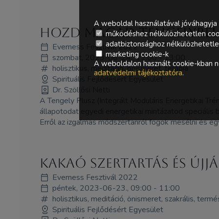
A weboldal használatával jóváhagyja 
Hozd MAGad Tengelybe! 
működéshez nélkülözhetetlen coo
adatbiztonsághoz nélkülözhetetlen 
Everness Fesztivál 2022
marketing cookie-k
szombat, 2023-06-24., 12:00 - 13:00
A weboldalon használt cookie-kban ne
holisztikus, meditáció, önismeret, terápia
adatvédelmi tájékoztatóra
.
Spirituális Fejlődésért Egyesület
Dr. Szöllősi Netti
A Tengely Plusz (Integrált Moduláris Energetikai Tré
állapotodat egyedi energetikai mintázatod speciális beá
Erről az izgalmas módszertanról fogok mesélni és egy
Kakaó Szertartás és újj
Everness Fesztivál 2022
péntek, 2023-06-23., 09:00 - 11:00
holisztikus, meditáció, önismeret, szakrális, ter
Spirituális Fejlődésért Egyesület