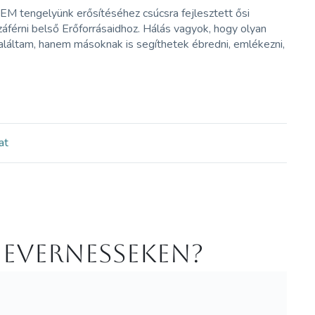
 tengelyünk erősítéséhez csúcsra fejlesztett ősi
záférni belső Erőforrásaidhoz. Hálás vagyok, hogy olyan
áltam, hanem másoknak is segíthetek ébredni, emlékezni,
at
 Evernesseken?