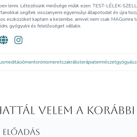
ben lenni. Létezésünk minősége múlik ezen. TEST-LÉLEK-SZELLEM
anokkal segítek visszanyerni egyensúlyi állapotodat és újra hoz
tos eszközöket kaptam a kezembe, amivel nem csak MAGomra tal
dni, gyógyulni és felelősséget vállalni.
kus
meditáció
mentor
önismeret
szakrális
terápia
természetgyógyász
attál velem a korábbi
 ELŐADÁS