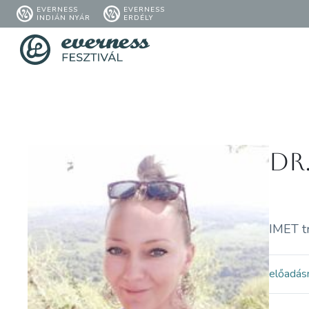
EVERNESS
EVERNESS
INDIÁN NYÁR
ERDÉLY
Dr
IMET t
előadás