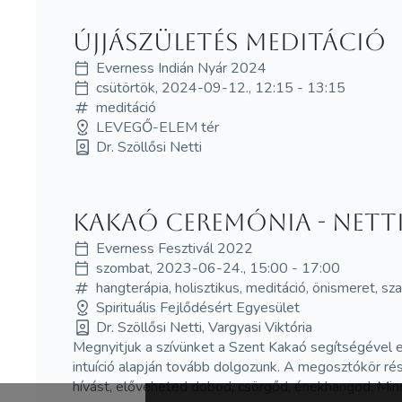
Újjászületés meditáció
Everness Indián Nyár 2024
csütörtök, 2024-09-12., 12:15 - 13:15
meditáció
LEVEGŐ-ELEM tér
Dr. Szöllősi Netti
Kakaó Ceremónia - Netti 
Everness Fesztivál 2022
szombat, 2023-06-24., 15:00 - 17:00
hangterápia, holisztikus, meditáció, önismeret, s
Spirituális Fejlődésért Egyesület
Dr. Szöllősi Netti, Vargyasi Viktória
Megnyitjuk a szívünket a Szent Kakaó segítségével e
intuíció alapján tovább dolgozunk. A megosztókör rés
hívást, előveheted dobod, csörgőd, énekhangod. Mi