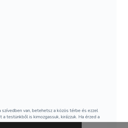
 szívedben van, betehetsz a közös térbe és ezzel
 a testünkből is kimozgassuk, kirázzuk. Ha érzed a