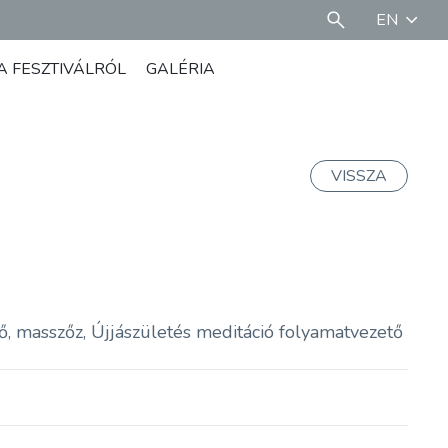
EN
A FESZTIVÁLRÓL
GALÉRIA
VISSZA
, masszőz, Újjászületés meditáció folyamatvezető