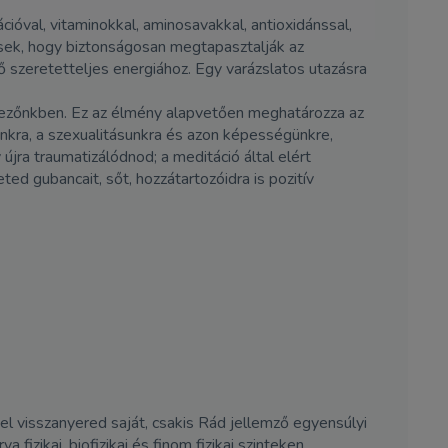
óval, vitaminokkal, aminosavakkal, antioxidánssal,
zsek, hogy biztonságosan megtapasztalják az
szeretetteljes energiához. Egy varázslatos utazásra
mezőnkben. Ez az élmény alapvetően meghatározza az
ainkra, a szexualitásunkra és azon képességünkre,
jra traumatizálódnod; a meditáció által elért
ed gubancait, sőt, hozzátartozóidra is pozitív
el visszanyered saját, csakis Rád jellemző egyensúlyi
fizikai, biofizikai és finom fizikai szinteken.