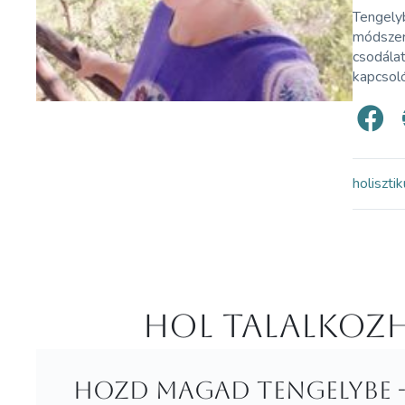
Tengely
módszert
csodála
kapcsoló
holiszti
Hol Talalkozh
Hozd Magad tengelybe -