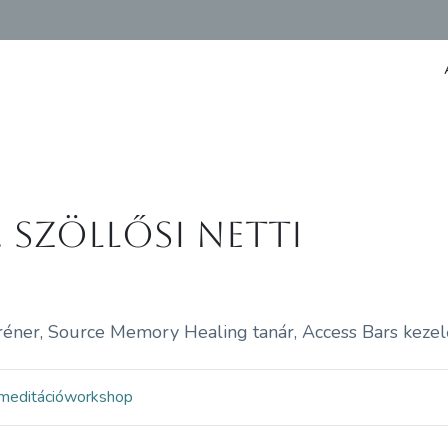
. Szöllősi Netti
réner, Source Memory Healing tanár, Access Bars kezelő
meditáció
workshop