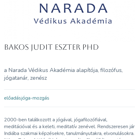
Bakos Judit Eszter PhD
a Narada Védikus Akadémia alapítója, filozófus,
jógatanár, zenész
előadás
jóga-mozgás
2000-ben találkozott a jógával, jógafilozófiával,
meditációval és a keleti, meditatív zenével. Rendszeresen jár
Indiába szakmai képzésekre, tanulmányutakra, elvonulásokra.