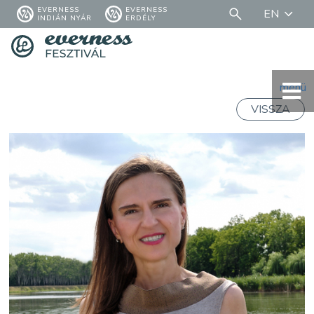
EVERNESS
EVERNESS
EN
INDIÁN NYÁR
ERDÉLY
menü
VISSZA