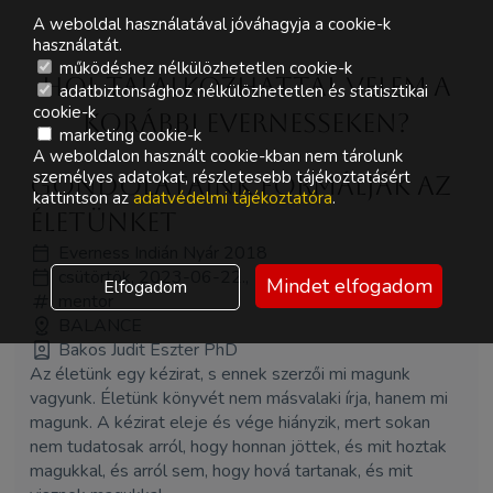
A weboldal használatával jóváhagyja a cookie-k
használatát.
működéshez nélkülözhetetlen cookie-k
Hol Talalkozhattál velem a
adatbiztonsághoz nélkülözhetetlen és statisztikai
cookie-k
korábbi Evernesseken?
marketing cookie-k
A weboldalon használt cookie-kban nem tárolunk
személyes adatokat, részletesebb tájékoztatásért
Gondolataink formálják az
kattintson az
adatvédelmi tájékoztatóra
.
életünket
Everness Indián Nyár 2018
csütörtök, 2023-06-22., 13:30 - 14:30
Mindet elfogadom
Elfogadom
mentor
BALANCE
Bakos Judit Eszter PhD
Az életünk egy kézirat, s ennek szerzői mi magunk
vagyunk. Életünk könyvét nem másvalaki írja, hanem mi
magunk. A kézirat eleje és vége hiányzik, mert sokan
nem tudatosak arról, hogy honnan jöttek, és mit hoztak
magukkal, és arról sem, hogy hová tartanak, és mit