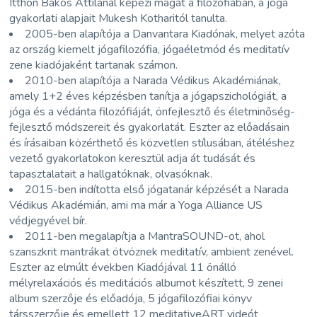
Itthon Bakos Attilánál képezi magát a filozófiában, a jóga
gyakorlati alapjait Mukesh Kotharitól tanulta.
2005-ben alapítója a Danvantara Kiadónak, melyet azóta
az ország kiemelt jógafilozófia, jógaéletmód és meditatív
zene kiadójaként tartanak számon.
2010-ben alapítója a Narada Védikus Akadémiának,
amely 1+2 éves képzésben tanítja a jógapszichológiát, a
jóga és a védánta filozófiáját, önfejlesztő és életminőség-
fejlesztő módszereit és gyakorlatát. Eszter az előadásain
és írásaiban közérthető és közvetlen stílusában, átéléshez
vezető gyakorlatokon keresztül adja át tudását és
tapasztalatait a hallgatóknak, olvasóknak.
2015-ben indította első jógatanár képzését a Narada
Védikus Akadémián, ami ma már a Yoga Alliance US
védjegyével bír.
2011-ben megalapítja a MantraSOUND-ot, ahol
szanszkrit mantrákat ötvöznek meditatív, ambient zenével.
Eszter az elmúlt években Kiadójával 11 önálló
mélyrelaxációs és meditációs albumot készített, 9 zenei
album szerzője és előadója, 5 jógafilozófiai könyv
társszerzője és emellett 12 meditativeART videót