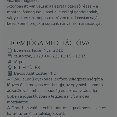
visznek magukkal.
Azonban itt van velünk a kézirat középső része – a
mostani önmagunk –, ahol a jelenlegi gondolataink,
vágyaink és szorongásaink révén mindannyian saját
kezünkben hordjuk a sorsunk irányának marsallbotját.
Flow jóga meditációval
Everness Indián Nyár 2018
csütörtök, 2023-06-22., 11:15 - 12:15
Jóga
ELMÉLYÜLÉS
Bakos Judit Eszter PhD
A Flow jellegű gyakorlás legfőbb jellegzetességét a
légzés és a mozgás összhangja, az egymásba áramló
ászanák, valamit a szabadság és a kreativitás adja.
Ebben a jógastílusban a légzés irányít minden
mozdulatot.
A Flow-ban való jelenlét tudatossága elmossa az éles
határt az én és a külvilág között.