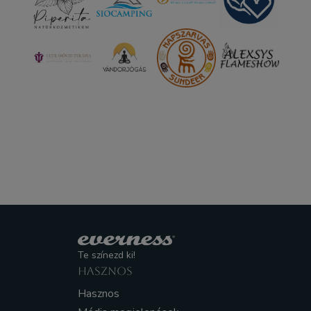
Te színezd ki!
HASZNOS
Hasznos