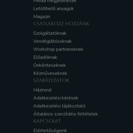
Média megjelenések
Letölthető anyagok
Magazin
CSATLAKOZZ HOZZÁNK
Szolgáltatóknak
Vendéglátósoknak
Workshop partnereknek
Előadóknak
Önkénteseknek
Kézműveseknek
SZABÁLYZATOK
Házirend
Adatkezelési kérések
Adatkezelési tájékoztató
Általános szerződési feltételek
KAPCSOLAT
Elérhetőségeink