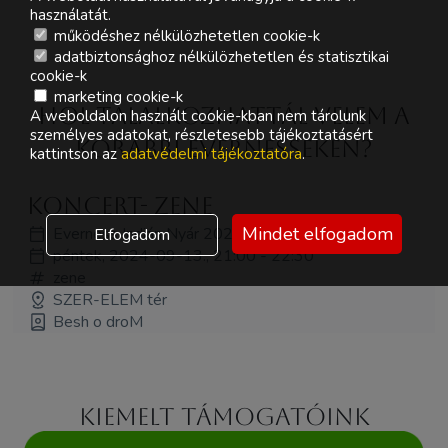
használatát.
működéshez nélkülözhetetlen cookie-k
adatbiztonsághoz nélkülözhetetlen és statisztikai
cookie-k
marketing cookie-k
Hol Talalkozhattál velem a
A weboldalon használt cookie-kban nem tárolunk
személyes adatokat, részletesebb tájékoztatásért
korábbi Evernesseken?
kattintson az
adatvédelmi tájékoztatóra
.
koncert- ZENE
Mindet elfogadom
Everness Indián Nyár 2024
Elfogadom
péntek, 2024-09-13., 21:00 - 22:30
zene
SZER-ELEM tér
Besh o droM
Kiemelt támogatóink