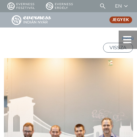
EVERNESS
EVERNESS
EN
FESZTIVÁL
ERDÉLY
JEGYEK
menü
VISSZA