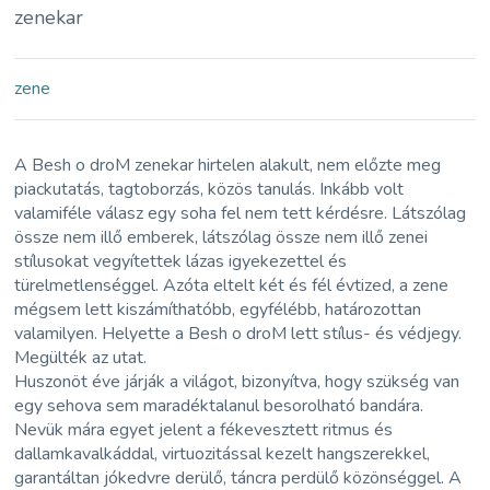
zenekar
zene
A Besh o droM zenekar hirtelen alakult, nem előzte meg
piackutatás, tagtoborzás, közös tanulás. Inkább volt
valamiféle válasz egy soha fel nem tett kérdésre. Látszólag
össze nem illő emberek, látszólag össze nem illő zenei
stílusokat vegyítettek lázas igyekezettel és
türelmetlenséggel. Azóta eltelt két és fél évtized, a zene
mégsem lett kiszámíthatóbb, egyfélébb, határozottan
valamilyen. Helyette a Besh o droM lett stílus- és védjegy.
Megülték az utat.
Huszonöt éve járják a világot, bizonyítva, hogy szükség van
egy sehova sem maradéktalanul besorolható bandára.
Nevük mára egyet jelent a fékevesztett ritmus és
dallamkavalkáddal, virtuozitással kezelt hangszerekkel,
garantáltan jókedvre derülő, táncra perdülő közönséggel. A