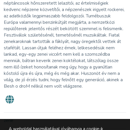
néptáncosok hőnszeretett lelazitói, az értelmiségiek
kedvenc népzene közvetítői, a népzenészek irigyelt rockerei,
az adatközlők legpimaszabb feldolgozói. Turnébuszuk
Európa valamennyi benzinkútját megjárta, a nemzetközi
repülőterek jelentős részét bekötött szemmel is felismerik.
Fesztiválok születésénél, temetésénél muzsikáltak. Fiatal
zenekaroknak tartották a fáklyát, nagy öregektől vettek át
stafétát. Lassan útjuk feléhez érnek, lelkesedésük nem
lankad, egy-egy zenei viccért nem kell a szomszédba
menniük, bátran keverik zenei koktélokat, látszólag össze
nem illő ízeket honosítanak meg úgy, hogy a gyanútlan
kóstoló újra és újra, még és még akar. Huszonöt év nem a
világ, de jó érzés tudni, hogy felnőtt egy generáció, akinek a
Besh o droM nélkül nem volt világzene.
zene
A weboldal használatával jóváhagyja a cookie-k