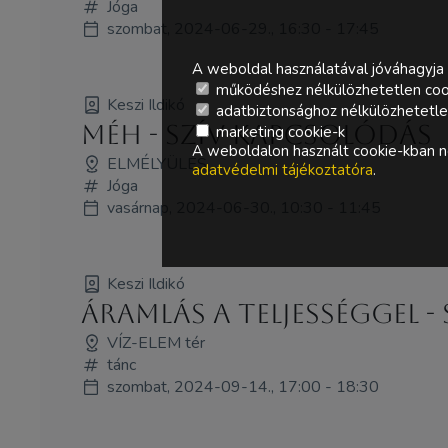
Jóga
szombat, 2024-06-29., 16:30 - 17:45
A weboldal használatával jóváhagyja 
működéshez nélkülözhetetlen coo
Keszi Ildikó
adatbiztonsághoz nélkülözhetetlen 
Méh - Szív kapcsolódás
marketing cookie-k
A weboldalon használt cookie-kban ne
ELMÉLYÜLÉS
adatvédelmi tájékoztatóra
.
Jóga
vasárnap, 2024-06-30., 10:30 - 11:45
Keszi Ildikó
Áramlás a teljességgel 
VÍZ-ELEM tér
tánc
szombat, 2024-09-14., 17:00 - 18:30