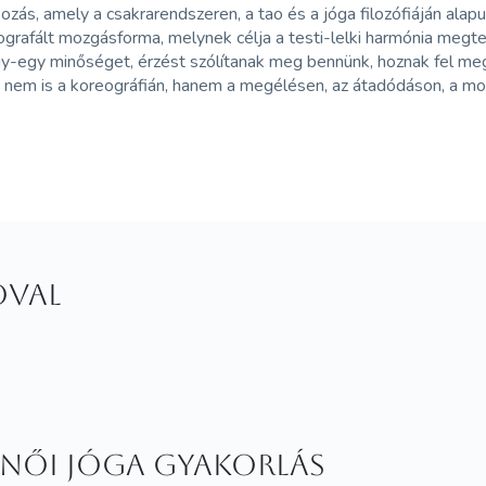
s, amely a csakrarendszeren, a tao és a jóga filozófiáján alapul
rafált mozgásforma, melynek célja a testi-lelki harmónia megt
y-egy minőséget, érzést szólítanak meg bennünk, hoznak fel megr
is a koreográfián, hanem a megélésen, az átadódáson, a mozg
óval
 Női jóga gyakorlás