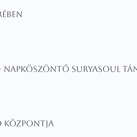
rében
 – Napköszöntő SuryaSoul t
ő központja