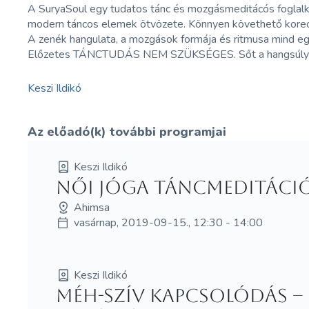
A SuryaSoul egy tudatos tánc és mozgásmeditácós foglalkozá
modern táncos elemek ötvözete. Könnyen követhető koreog
A zenék hangulata, a mozgások formája és ritmusa mind eg
Előzetes TÁNCTUDÁS NEM SZÜKSÉGES. Sőt a hangsúly nem 
Keszi Ildikó
Az előadó(k) további programjai
Keszi Ildikó
Női Jóga Táncmeditáci
Ahimsa
vasárnap, 2019-09-15., 12:30 - 14:00
Keszi Ildikó
Méh-szív kapcsolódás –