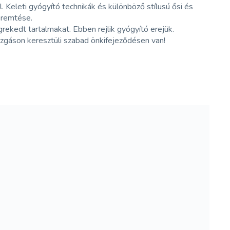
. Keleti gyógyító technikák és különböző stílusú ősi és
eremtése.
ekedt tartalmakat. Ebben rejlik gyógyító erejük.
áson keresztüli szabad önkifejeződésen van!