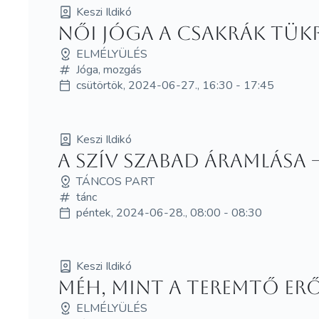
Keszi Ildikó
Női Jóga a csakrák tük
ELMÉLYÜLÉS
Jóga, mozgás
csütörtök, 2024-06-27., 16:30 - 17:45
Keszi Ildikó
A szív szabad áramlása
TÁNCOS PART
tánc
péntek, 2024-06-28., 08:00 - 08:30
Keszi Ildikó
Méh, mint a teremtő er
ELMÉLYÜLÉS