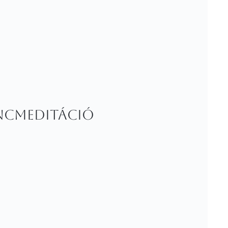
áncmeditáció