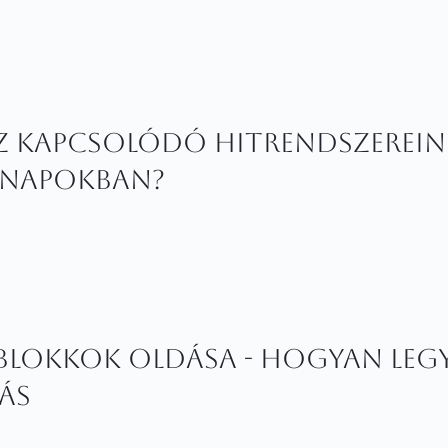
z kapcsolódó hitrendszerei
nnapokban?
blokkok oldása - Hogyan leg
tás