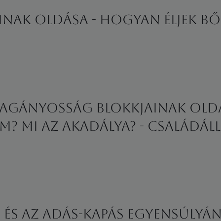
inak oldása - Hogyan éljek bő
magányosság blokkjainak old
? Mi az akadálya? - családáll
i és az adás-kapás egyensúlyá