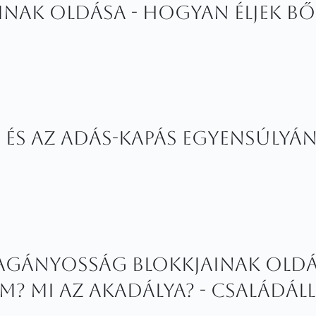
inak oldása - Hogyan éljek bő
i és az adás-kapás egyensúlyá
magányosság blokkjainak old
? Mi az akadálya? - családáll