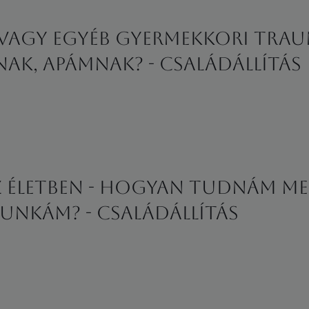
vagy egyéb gyermekkori tra
ak, apámnak? - családállítás
z életben - Hogyan tudnám me
unkám? - családállítás