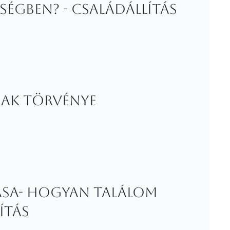
ségben? - családállítás
nak törvénye
ása- Hogyan találom
ítás