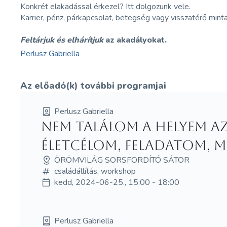
Konkrét elakadással érkezel? Itt dolgozunk vele.
Karrier, pénz, párkapcsolat, betegség vagy visszatérő minta
Feltárjuk és elhárítjuk
az akadályokat.
Perlusz Gabriella
Az előadó(k) további programjai
Perlusz Gabriella
Nem találom a helyem a
életcélom, feladatom, m
ÖRÖMVILÁG SORSFORDÍTÓ SÁTOR
családállítás, workshop
kedd, 2024-06-25., 15:00 - 18:00
Perlusz Gabriella