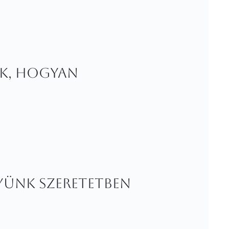
nk, hogyan
yünk szeretetben