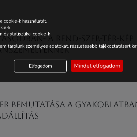
a cookie-k használatát.
kie-k
és statisztikai cookie-k
ozásodban- A Rend-Szer-Tér-Ké
m tárolunk személyes adatokat, részletesebb tájékoztatásért kat
ánszemélyeknek
Mindet elfogadom
Elfogadom
zer bemutatása a gyakorlatb
ádállítás