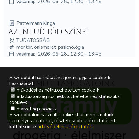
vasárnap, 2026-06-28., 12:30 - 13:45
Pattermann Kinga
Az intuíciód színei
TUDATOSSÁG
mentor, önismeret, pszichológia
vasárnap, 2026-06-28., 12:30 - 13:45
A weboldal használatával jóváhagyja a cookie-k
Kiemelt támogatóink
használatát.
működéshez nélkülözhetetlen cookie-k
adatbiztonsághoz nélkülözhetetlen és statisztikai
cookie-k
marketing cookie-k
A weboldalon használt cookie-kban nem tárolunk
személyes adatokat, részletesebb tájékoztatásért
kattintson az
adatvédelmi tájékoztatóra
.