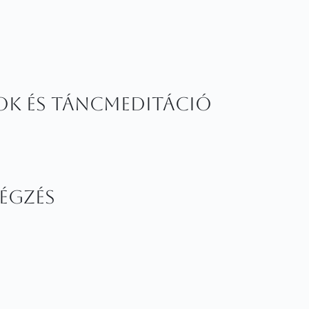
ok és táncmeditáció
égzés