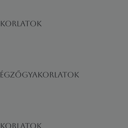
yakorlatok
légzőgyakorlatok
yakorlatok