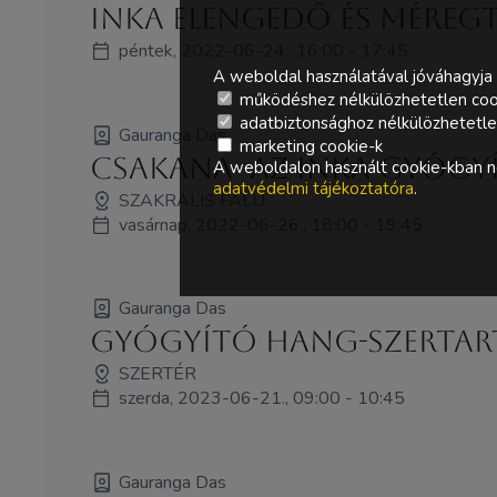
Inka elengedő és méregt
péntek, 2022-06-24., 16:00 - 17:45
A weboldal használatával jóváhagyja 
működéshez nélkülözhetetlen coo
adatbiztonsághoz nélkülözhetetlen 
Gauranga Das
marketing cookie-k
Csakana- az inka gyógy
A weboldalon használt cookie-kban ne
adatvédelmi tájékoztatóra
.
SZAKRÁLIS FALU
vasárnap, 2022-06-26., 18:00 - 19:45
Gauranga Das
Gyógyító hang-szertar
SZERTÉR
szerda, 2023-06-21., 09:00 - 10:45
Gauranga Das