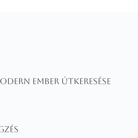
modern ember útkeresése
gzés