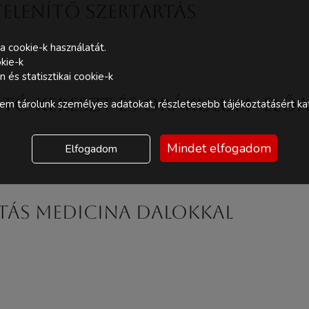
elenítő szertartás
a cookie-k használatát.
kie-k
és statisztikai cookie-k
ító kereszt és orákulum -előa
m tárolunk személyes adatokat, részletesebb tájékoztatásért kat
Mindet elfogadom
Elfogadom
tás Medicina dalokkal