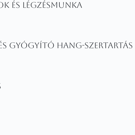
ok és légzésmunka
 és gyógyító hang-szertartás
s