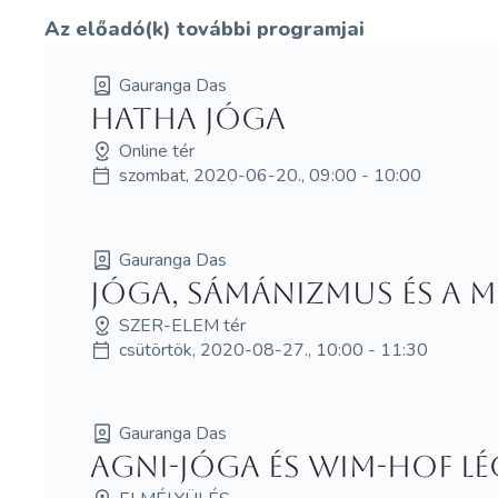
Az előadó(k) további programjai
Gauranga Das
Hatha jóga
Online tér
szombat, 2020-06-20., 09:00 - 10:00
Gauranga Das
Jóga, Sámánizmus és a 
SZER-ELEM tér
csütörtök, 2020-08-27., 10:00 - 11:30
Gauranga Das
Agni-jóga és Wim-Hof lé