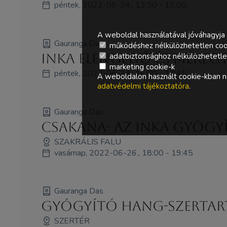
péntek, 2022-06-24., 13:30 - 15:00
A weboldal használatával jóváhagyja 
Gauranga Das
működéshez nélkülözhetetlen coo
Inka elengedő és méregt
adatbiztonsághoz nélkülözhetetlen 
marketing cookie-k
péntek, 2022-06-24., 16:00 - 17:45
A weboldalon használt cookie-kban ne
adatvédelmi tájékoztatóra
.
Gauranga Das
Csakana- az inka gyógy
SZAKRÁLIS FALU
vasárnap, 2022-06-26., 18:00 - 19:45
Gauranga Das
Gyógyító hang-szertar
SZERTÉR