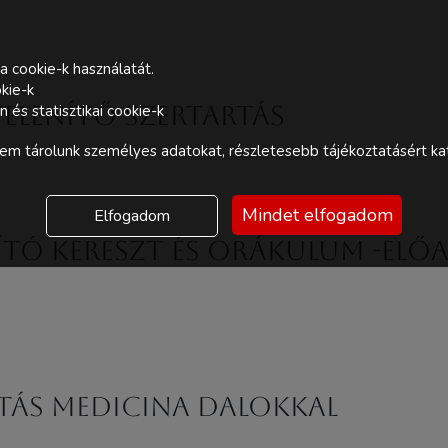
a cookie-k használatát.
kie-k
elenítő szertartás
és statisztikai cookie-k
m tárolunk személyes adatokat, részletesebb tájékoztatásért kat
Mindet elfogadom
Elfogadom
ító kereszt és orákulum -előa
tás Medicina dalokkal