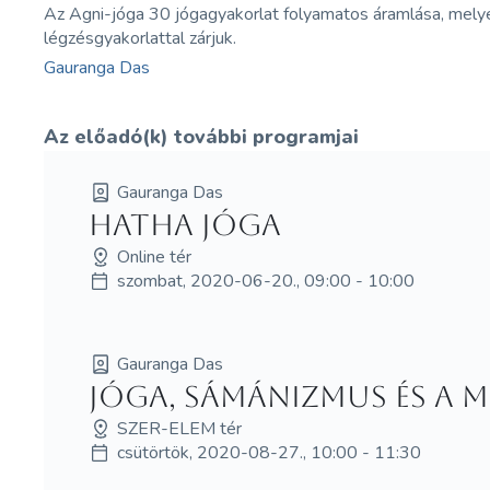
Az Agni-jóga 30 jógagyakorlat folyamatos áramlása, melyek
légzésgyakorlattal zárjuk.
Gauranga Das
Az előadó(k) további programjai
Gauranga Das
Hatha jóga
Online tér
szombat, 2020-06-20., 09:00 - 10:00
Gauranga Das
Jóga, Sámánizmus és a 
SZER-ELEM tér
csütörtök, 2020-08-27., 10:00 - 11:30