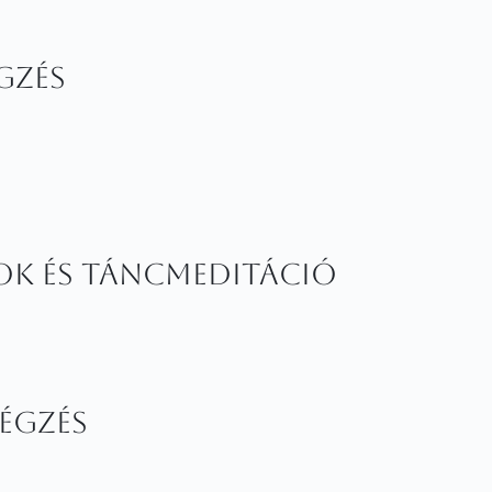
gzés
ok és táncmeditáció
égzés