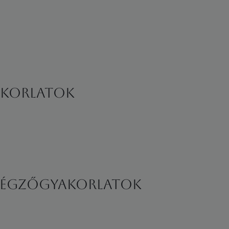
yakorlatok
légzőgyakorlatok