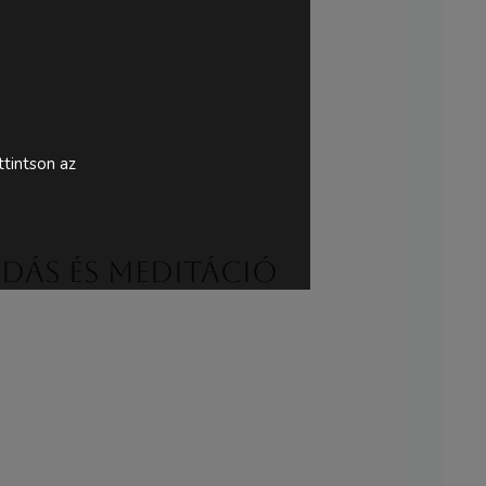
tintson az
dás és meditáció