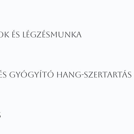
ok és légzésmunka
 és gyógyító hang-szertartás
s