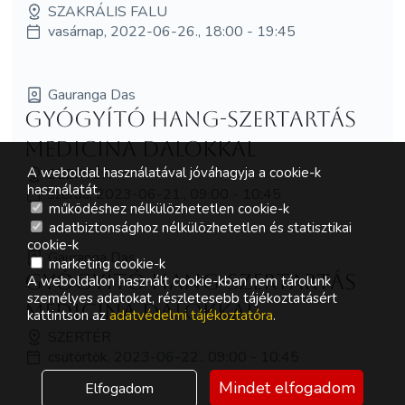
SZAKRÁLIS FALU
vasárnap, 2022-06-26., 18:00 - 19:45
Gauranga Das
Gyógyító hang-szertartás
Medicina dalokkal
A weboldal használatával jóváhagyja a cookie-k
SZERTÉR
használatát.
szerda, 2023-06-21., 09:00 - 10:45
működéshez nélkülözhetetlen cookie-k
adatbiztonsághoz nélkülözhetetlen és statisztikai
cookie-k
Gauranga Das
marketing cookie-k
Gyógyító hang-szertartás
A weboldalon használt cookie-kban nem tárolunk
személyes adatokat, részletesebb tájékoztatásért
Medicina dalokkal
kattintson az
adatvédelmi tájékoztatóra
.
SZERTÉR
csütörtök, 2023-06-22., 09:00 - 10:45
Mindet elfogadom
Elfogadom