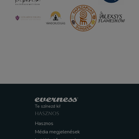
Te színezd ki!
HASZNOS
Hasznos
Média megjelenések