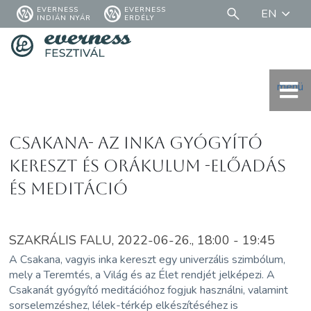
EVERNESS
EVERNESS
EN
INDIÁN NYÁR
ERDÉLY
menü
Csakana- az inka gyógyító
kereszt és orákulum -előadás
és meditáció
SZAKRÁLIS FALU, 2022-06-26., 18:00 - 19:45
A Csakana, vagyis inka kereszt egy univerzális szimbólum,
mely a Teremtés, a Világ és az Élet rendjét jelképezi. A
Csakanát gyógyító meditációhoz fogjuk használni, valamint
sorselemzéshez, lélek-térkép elkészítéséhez is