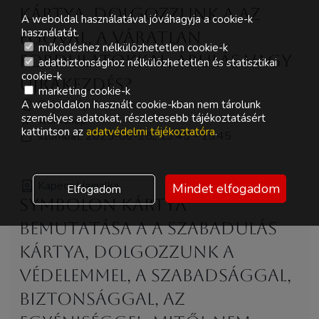
kártya, dolgozzunk a az
A weboldal használatával jóváhagyja a cookie-k
használatát.
egóval, a váratlan
működéshez nélkülözhetetlen cookie-k
fordulatokkal, árulás vagy
adatbiztonsághoz nélkülözhetetlen és statisztikai
cookie-k
újrakezdés?
marketing cookie-k
Örömvilág Piros sátor
A weboldalon használt cookie-kban nem tárolunk
személyes adatokat, részletesebb tájékoztatásért
workshop
kattintson az
adatvédelmi tájékoztatóra
.
szombat, 2025-06-28., 13:45 - 15:45
Kapecz Hajnalka
Mindet elfogadom
Elfogadom
Symbolon kártya
bemutatása a A Szabadulás
kártya, dolgozzunk a
védelemmel, a szabadsággal,
biztonsággal, az