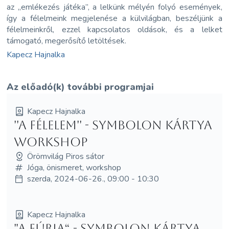
az „emlékezés játéka”, a lelkünk mélyén folyó események,
így a félelmeink megjelenése a külvilágban, beszéljünk a
félelmeinkről, ezzel kapcsolatos oldások, és a lelket
támogató, megerősítő letöltések.
Kapecz Hajnalka
Az előadó(k) további programjai
Kapecz Hajnalka
''A Félelem'' - Symbolon kártya
Workshop
Örömvilág Piros sátor
Jóga, önismeret, workshop
szerda, 2024-06-26., 09:00 - 10:30
Kapecz Hajnalka
"A Fúria“ - Symbolon kártya