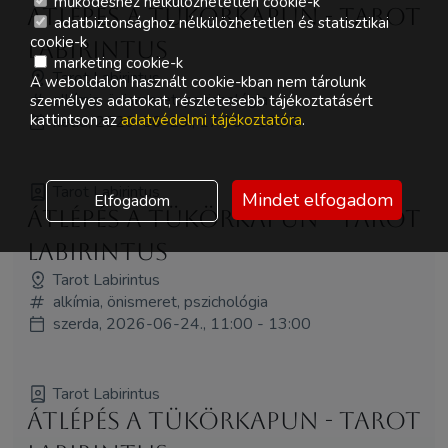
működéshez nélkülözhetetlen cookie-k
Átlépés a tükörkapun - Tarot
adatbiztonsághoz nélkülözhetetlen és statisztikai
cookie-k
Labirintus
marketing cookie-k
Tarot Labirintus
A weboldalon használt cookie-kban nem tárolunk
alkímia, önismeret, pszichológia
személyes adatokat, részletesebb tájékoztatásért
kattintson az
adatvédelmi tájékoztatóra
.
kedd, 2026-06-23., 17:30 - 19:30
Tarot Labirintus
Mindet elfogadom
Elfogadom
Átlépés a tükörkapun - Tarot
Labirintus
Tarot Labirintus
alkímia, önismeret, pszichológia
szerda, 2026-06-24., 11:00 - 13:00
Tarot Labirintus
Átlépés a tükörkapun - Tarot