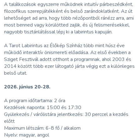
A találkozások egyszerre működnek intuitív párbeszédként,
filozofikus szerepjátékként és belső zarándoklatként. Az út
lehetőséget ad arra, hogy több nézőpontból ránézz arra, ami
most benned vagy körülötted zajlik, és új felismerésekkel,
nagyobb tisztánlátással lépj ki a labirintus kapuján.
A Tarot Labirintus az Élőkép Színház több mint húsz éve
működő interaktív önismereti előadása. Az első években a
Sziget Fesztivál adott otthont a programnak, ahol 2003 és
2014 között több ezer látogató járta végig ezt a különleges
belső utat.
2026. június 20-28.
A program időtartama: 2 óra
Kezdések naponta: 15:00 és 17:30
Gyülekezés / várólistára jelentkezés: 30 perccel a kezdés
előtt
Maximum létszám: 6-8 fő / alkalom
Nyelv: magyar, angol