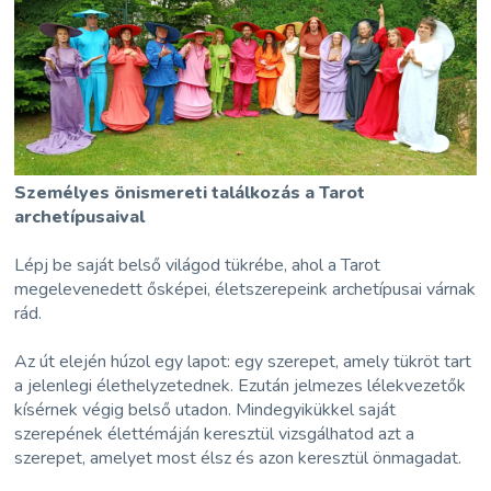
Személyes önismereti találkozás a Tarot
archetípusaival
Lépj be saját belső világod tükrébe, ahol a Tarot
megelevenedett ősképei, életszerepeink archetípusai várnak
rád.
Az út elején húzol egy lapot: egy szerepet, amely tükröt tart
a jelenlegi élethelyzetednek. Ezután jelmezes lélekvezetők
kísérnek végig belső utadon. Mindegyikükkel saját
szerepének élettémáján keresztül vizsgálhatod azt a
szerepet, amelyet most élsz és azon keresztül önmagadat.