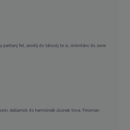
pattanj fel, zenélj és táncolj te is, örömtánc és zene
désein, dallamok és harmóniák úsznak tova. Finoman