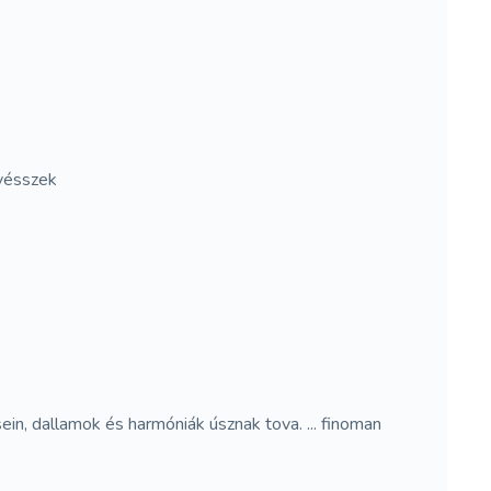
űvésszek
sein, dallamok és harmóniák úsznak tova. ... finoman