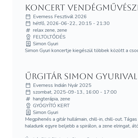
koncert vendégművész
Everness Fesztivál 2026
hétfő, 2026-06-22., 20:15 - 21:30
relax zene, zene
FELTÖLTŐDÉS
Simon Gyuri
Simon Gyuri koncertje kiegészül többek között a cs
Űrgitár Simon Gyurival
Everness Indián Nyár 2025
szombat, 2025-09-13., 16:00 - 17:00
hangterápia, zene
GYÓGYÍTÓ KERT
Simon Gyuri
Megpihenés a gitár hullámain, chill-in, chill-out. Tág
haladunk egyre beljebb a spirálon, a zene elringat, átö