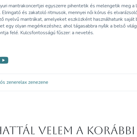
uri mantrakoncertjei egyszerre pihentetik és melengetik meg a 
. Elringató és zakatoló ritmusok, mennyei női kórus és elvarázs
ő nyelvű mantrákat, amelyeket eszközként használhatunk saját b
t egy olyan megérkezéshez, ahol tágasabbra nyílik a belső világ
tja felé. Kulcsfontosságú fűszer: a nevetés.
iós zene
relax zene
zene
attál velem a korábbi