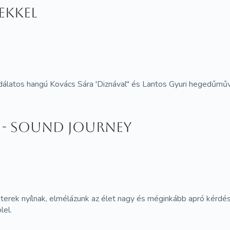
ekkel
odálatos hangú Kovács Sára 'Diznával" és Lantos Gyuri hegedűm
 - Sound Journey
as terek nyílnak, elmélázunk az élet nagy és méginkább apró kérdé
lel.