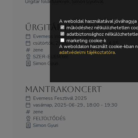
Űrgitár földi füleknek, Simon Gyurival.
A weboldal használatával jóváhagyja 
Űrgitár hangutazás
működéshez nélkülözhetetlen coo
adatbiztonsághoz nélkülözhetetlen 
Everness Indián Nyár 2025
marketing cookie-k
csütörtök, 2025-09-11., 13:00 - 14:15
A weboldalon használt cookie-kban ne
zene
adatvédelmi tájékoztatóra
.
SZER-ELEM tér
Simon Gyuri
mantrakoncert
Everness Fesztivál 2025
vasárnap, 2025-06-29., 18:00 - 19:30
zene
FELTÖLTŐDÉS
Simon Gyuri