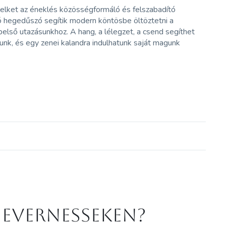
lelket az éneklés közösségformáló és felszabadító
oló hegedűszó segítik modern köntösbe öltöztetni a
első utazásunkhoz. A hang, a lélegzet, a csend segíthet
unk, és egy zenei kalandra indulhatunk saját magunk
 Evernesseken?