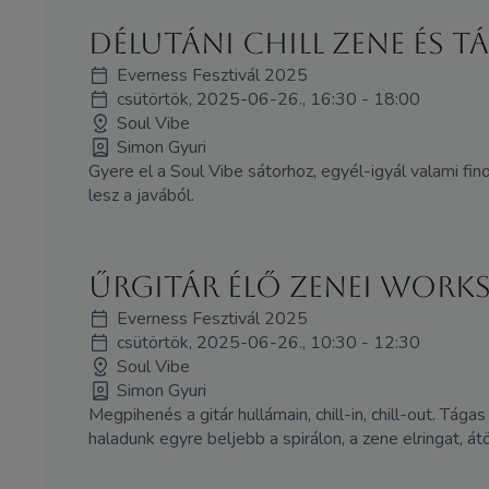
Délutáni chill zene és t
Everness Fesztivál 2025
csütörtök, 2025-06-26., 16:30 - 18:00
Soul Vibe
Simon Gyuri
Gyere el a Soul Vibe sátorhoz, egyél-igyál valami fino
lesz a javából.
Űrgitár élő zenei work
Everness Fesztivál 2025
csütörtök, 2025-06-26., 10:30 - 12:30
Soul Vibe
Simon Gyuri
Megpihenés a gitár hullámain, chill-in, chill-out. Tá
haladunk egyre beljebb a spirálon, a zene elringat, átö