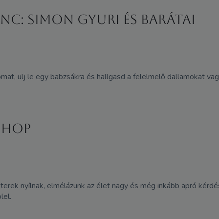
ánc: Simon Gyuri és barátai
mat, ülj le egy babzsákra és hallgasd a felelmelő dallamokat vagy 
shop
gas terek nyílnak, elmélázunk az élet nagy és még inkább apró kér
lel.