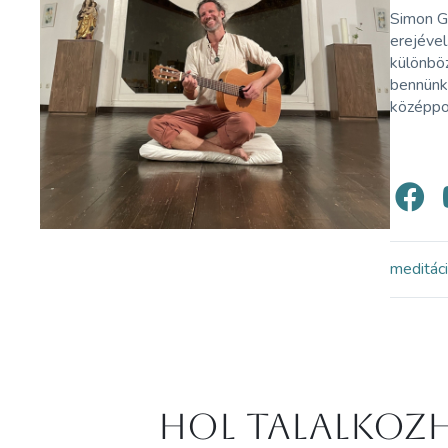
Simon Gy
erejével
különböz
bennünke
középpon
meditác
Hol Talalkozh