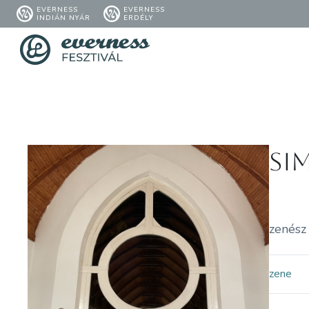
EVERNESS
EVERNESS
INDIÁN NYÁR
ERDÉLY
Si
zenész
zene