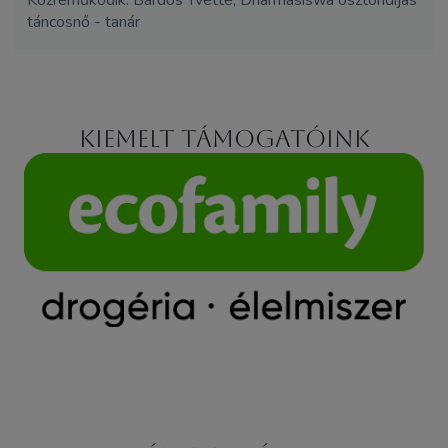
táncosnő - tanár
Kiemelt támogatóink