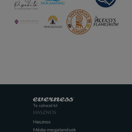
Te színezd ki!
HASZNOS
Hasznos
Média megjelenések