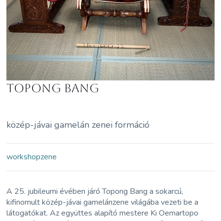
Topong Bang
közép-jávai gamelán zenei formáció
workshop
zene
A 25. jubileumi évében járó Topong Bang a sokarcú,
kifinomult közép-jávai gamelánzene világába vezeti be a
látogatókat. Az együttes alapító mestere Ki Oemartopo