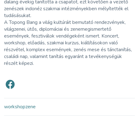
dalang évekig tanította a csapatot, ezt követően a vezető
zenészek indonéz szakmai intézményekben mélyítették el
tudásásukat.
A Topong Bang a világ kultúráit bemutató rendezvények,
világzenei, ütős, diplomáciai és zenemegismertető
események, fesztiválok vendégeként ismert. Koncert,
workshop, előadás, szakmai kurzus, kiállításokon való
részvétel, komplex események, zenés mese és tánctanítás,
családi nap, valamint tanítás egyaránt a tevékenységük
részét képezi.
workshop
zene