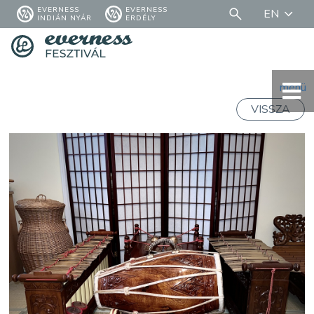
EVERNESS
EVERNESS
EN
INDIÁN NYÁR
ERDÉLY
menü
VISSZA