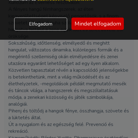
Kuriózum az Everness fesztiválon:
A fényes hangú fémhangszerek, az éteri
kiegyenlítettséget képviselő pengetősök, s a finom
szövetet létrehozó puha szólamok mentén a gamelánt
Mindet elfogadom
Elfogadom
hallgatva feltárul a zene egyik időt és teret átívelő ősi
öröksége.
Sokszínűség, időtlenség, elmélyedő és meghitt
hangulat, változatos dinamika, különleges formák és a
megérintő szellemiség okán elmélyedésre és zenei
utazásra egyaránt lehetőséget ad egy ilyen alkalom.
Közvetlen tapasztalat révén a kapcsolódó jelenségekbe
is betekinthetünk, mint a világ működését és az
élethelyzetek, -megoldások példáit megmutató mesék
és táncok világa, a hangszerek és megszólaltatásuk
módja, a zenekari közösség és játék szimbolikája,
analógiái.
Pihenj és töltődj a hangok fénye, összhangja, szövete és
a lüktetés által.
Út a nyugalom és az egészség felé. Prevenció és
rekreáció.
Közreműködik: Bárdos Yvette, Dharmasiswa ösztöndíjas