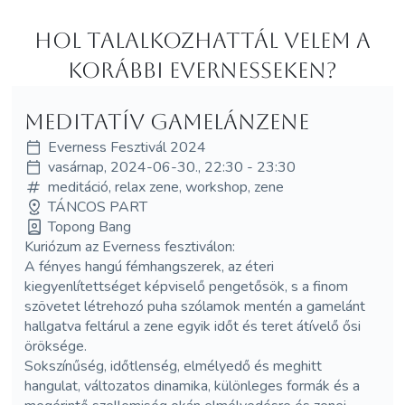
Hol Talalkozhattál velem a
korábbi Evernesseken?
Meditatív gamelánzene
Everness Fesztivál 2024
vasárnap, 2024-06-30., 22:30 - 23:30
meditáció, relax zene, workshop, zene
TÁNCOS PART
Topong Bang
Kuriózum az Everness fesztiválon:
A fényes hangú fémhangszerek, az éteri
kiegyenlítettséget képviselő pengetősök, s a finom
szövetet létrehozó puha szólamok mentén a gamelánt
hallgatva feltárul a zene egyik időt és teret átívelő ősi
öröksége.
Sokszínűség, időtlenség, elmélyedő és meghitt
hangulat, változatos dinamika, különleges formák és a