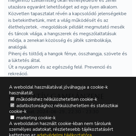
megérintő szellemiség okán elmélyedésre és zenei
utazásra egyaránt lehetőséget ad egy ilyen alkalom.
Közvetlen tapasztalat révén a kapcsolódó jelenségekbe
is betekinthetünk, mint a világ működését és az
élethelyzetek, -megoldások példáit megmutató mesék
és táncok világa, a hangszerek és megszólaltatásuk
módja, a zenekari közösség és játék szimbolikája,
analógiái.
Pihenj és töltődj a hangok fénye, összhangja, szövete és
a lüktetés által.
Út a nyugalom és az egészség felé. Prevenció és
rekreáció.
A weboldal használatával jóváhagyja a cookie-k
használatát.
Meditatív gamelánzene
működéshez nélkülözhetetlen cookie-k
Everness Fesztivál 2024
adatbiztonsághoz nélkülözhetetlen és statisztikai
szombat, 2024-06-29., 22:30 - 23:30
cookie-k
marketing cookie-k
workshop, zene
A weboldalon használt cookie-kban nem tárolunk
TÁNCOS PART
személyes adatokat, részletesebb tájékoztatásért
Bárdos Yvette, Topong Bang
kattintson az
adatvédelmi tájékoztatóra
.