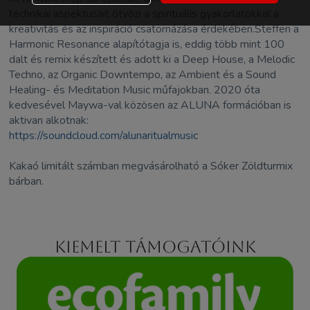
technikai aspektusait ötvözi a spirituális gyakorlatokkal a
kreativitás és az inspiráció csatornázása érdekében.Steffen a
Harmonic Resonance alapítótagja is, eddig több mint 100
dalt és remix készített és adott ki a Deep House, a Melodic
Techno, az Organic Downtempo, az Ambient és a Sound
Healing- és Meditation Music műfajokban. 2020 óta
kedvesével Maywa-val közösen az ALUNA formációban is
aktivan alkotnak:
https://soundcloud.com/alunaritualmusic
Kakaó limitált számban megvásárolható a Sóker Zöldturmix
bárban.
Kiemelt támogatóink