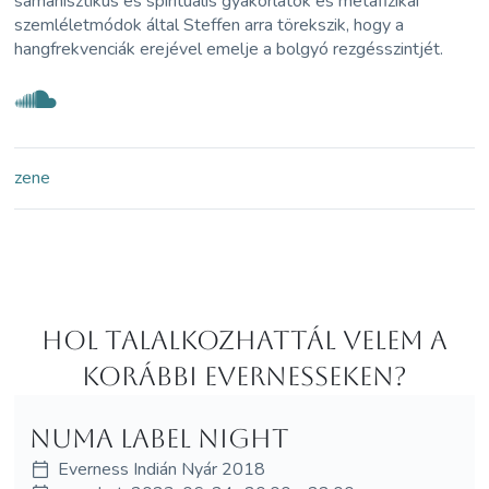
sámánisztikus és spirituális gyakorlatok és metafizikai
szemléletmódok által Steffen arra törekszik, hogy a
hangfrekvenciák erejével emelje a bolgyó rezgésszintjét.
zene
Hol Talalkozhattál velem a
korábbi Evernesseken?
NUMA Label Night
Everness Indián Nyár 2018