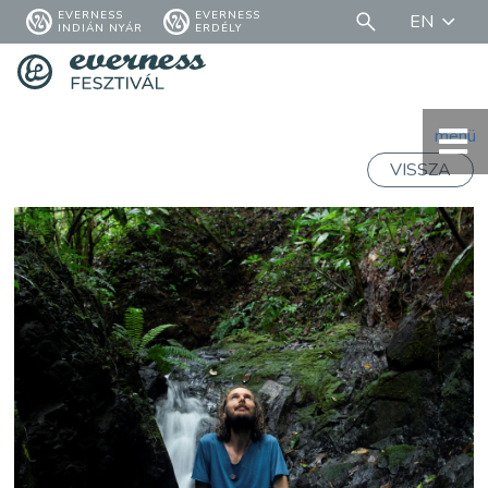
EVERNESS
EVERNESS
EN
INDIÁN NYÁR
ERDÉLY
menü
VISSZA