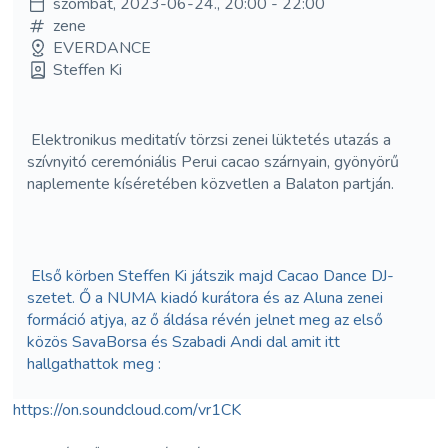
szombat, 2023-06-24., 20:00 - 22:00
zene
EVERDANCE
Steffen Ki
Elektronikus meditatív törzsi zenei lüktetés utazás a
szívnyitó ceremóniális Perui cacao szárnyain, gyönyörű
naplemente kíséretében közvetlen a Balaton partján.
Első körben Steffen Ki játszik majd Cacao Dance DJ-
szetet. Ő a NUMA kiadó kurátora és az Aluna zenei
formáció atjya, az ő áldása révén jelnet meg az első
közös SavaBorsa és Szabadi Andi dal amit itt
hallgathattok meg :
https://on.soundcloud.com/vr1CK