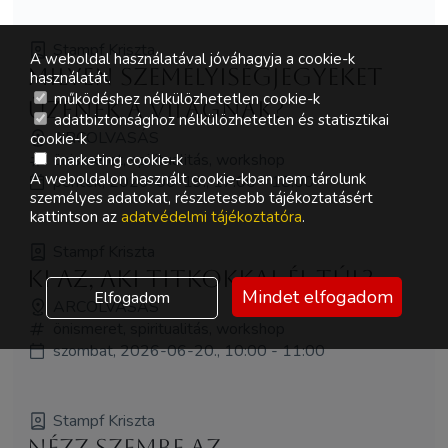
Stampf Kriszta
A weboldal használatával jóváhagyja a cookie-k
Milyen személyiségjegyeket
használatát.
működéshez nélkülözhetetlen cookie-k
üzenek a világnak?
adatbiztonsághoz nélkülözhetetlen és statisztikai
ARCOLVASÁS
cookie-k
önismeret, spiritualitás, workshop
marketing cookie-k
A weboldalon használt cookie-kban nem tárolunk
péntek, 2026-06-19., 17:00 - 18:00
személyes adatokat, részletesebb tájékoztatásért
kattintson az
adatvédelmi tájékoztatóra
.
Stampf Kriszta
Ki az, aki titkokkal él túl?
Mindet elfogadom
Elfogadom
ARCOLVASÁS
önismeret, spiritualitás, workshop
szombat, 2026-06-20., 10:00 - 11:00
Stampf Kriszta
Nézz szembe az