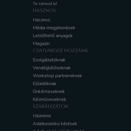
Te színezd ki!
HASZNOS
Hasznos
Média megjelenések
Letölthető anyagok
Magazin
CSATLAKOZZ HOZZÁNK
Szolgáltatóknak
Vendéglátósoknak
Workshop partnereknek
Előadóknak
Önkénteseknek
Kézműveseknek
SZABÁLYZATOK
Házirend
Adatkezelési kérések