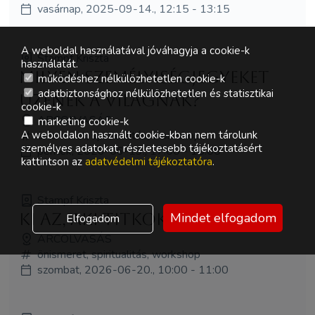
vasárnap, 2025-09-14., 12:15 - 13:15
A weboldal használatával jóváhagyja a cookie-k
Stampf Kriszta
használatát.
Milyen személyiségjegyeket
működéshez nélkülözhetetlen cookie-k
adatbiztonsághoz nélkülözhetetlen és statisztikai
üzenek a világnak?
cookie-k
ARCOLVASÁS
marketing cookie-k
önismeret, spiritualitás, workshop
A weboldalon használt cookie-kban nem tárolunk
személyes adatokat, részletesebb tájékoztatásért
péntek, 2026-06-19., 17:00 - 18:00
kattintson az
adatvédelmi tájékoztatóra
.
Stampf Kriszta
Ki az, aki titkokkal él túl?
Mindet elfogadom
Elfogadom
ARCOLVASÁS
önismeret, spiritualitás, workshop
szombat, 2026-06-20., 10:00 - 11:00