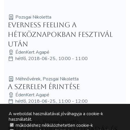
Pozsgai Nikoletta
Everness Feeling a
Hétköznapokban Fesztivál
után
ÉdenKert Agapé
hétfő, 2018-06-25., 10:00 - 11:00
Méhnővérek, Pozsgai Nikoletta
A SzerElem Érintése
ÉdenKert Agapé
hétfő, 2018-06-25., 11:00 - 12:00
A weboldal használatával jóváhagyja a cookie-k
használatát.
Méhnővérek, Pozsgai Nikoletta
működéshez nélkülözhetetlen cookie-k
Méh Erő Ébresztő előadás és