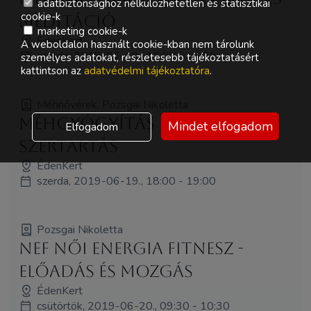
adatbiztonsághoz nélkülözhetetlen és statisztikai
cookie-k
meditáció
marketing cookie-k
ÉdenKert
A weboldalon használt cookie-kban nem tárolunk
szerda, 2019-06-19., 17:00 - 18:00
személyes adatokat, részletesebb tájékoztatásért
kattintson az
adatvédelmi tájékoztatóra
.
Méhnővérek, Pozsgai Nikoletta
Méhgyógyítás és MéhÁldás
Mindet elfogadom
Elfogadom
szertartás
ÉdenKert
szerda, 2019-06-19., 18:00 - 19:00
Pozsgai Nikoletta
NEF Női Energia Fitnesz -
Előadás és Mozgás
ÉdenKert
csütörtök, 2019-06-20., 09:30 - 10:30