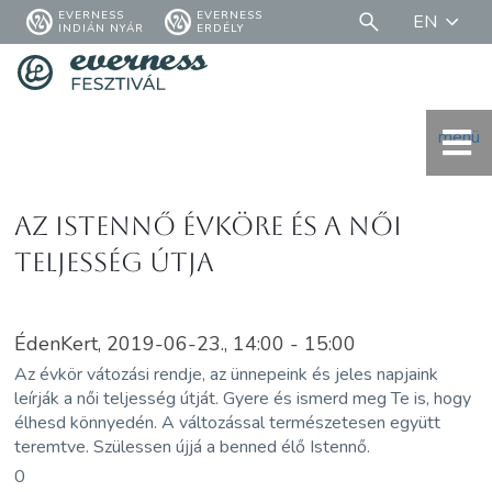
EVERNESS
EVERNESS
EN
INDIÁN NYÁR
ERDÉLY
menü
Az Istennő évköre és a női
teljesség útja
ÉdenKert, 2019-06-23., 14:00 - 15:00
Az évkör vátozási rendje, az ünnepeink és jeles napjaink
leírják a női teljesség útját. Gyere és ismerd meg Te is, hogy
élhesd könnyedén. A változással természetesen együtt
teremtve. Szülessen újjá a benned élő Istennő.
0