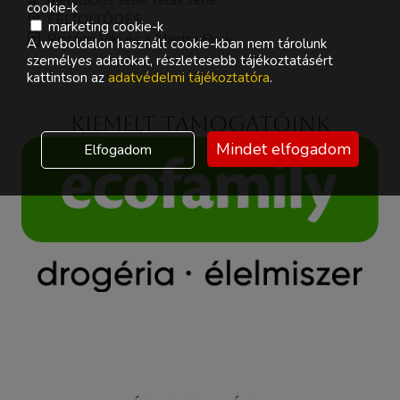
cookie-k
FELTÖLTŐDÉS
marketing cookie-k
Pintácsi Viki és a Mantra Flow
A weboldalon használt cookie-kban nem tárolunk
személyes adatokat, részletesebb tájékoztatásért
kattintson az
adatvédelmi tájékoztatóra
.
Kiemelt támogatóink
Mindet elfogadom
Elfogadom