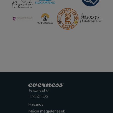
Te színezd ki!
HASZNOS
Hasznos
Média megjelenések