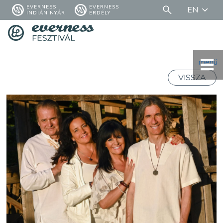
EVERNESS
EVERNESS
EN
INDIÁN NYÁR
ERDÉLY
menü
VISSZA