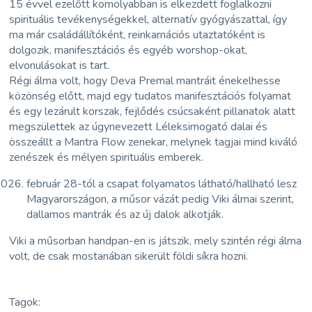
15 évvel ezelőtt komolyabban is elkezdett foglalkozni
spirituális tevékenységekkel, alternatív gyógyászattal, így
ma már családállítóként, reinkarnációs utaztatóként is
dolgozik, manifesztációs és egyéb worshop-okat,
elvonulásokat is tart.
Régi álma volt, hogy Deva Premal mantráit énekelhesse
közönség előtt, majd egy tudatos manifesztációs folyamat
és egy lezárult korszak, fejlődés csúcsaként pillanatok alatt
megszülettek az úgynevezett Léleksimogató dalai és
összeállt a Mantra Flow zenekar, melynek tagjai mind kiváló
zenészek és mélyen spirituális emberek.
február 28-tól a csapat folyamatos látható/hallható lesz
Magyarországon, a műsor vázát pedig Viki álmai szerint,
dallamos mantrák és az új dalok alkotják.
Viki a műsorban handpan-en is játszik, mely szintén régi álma
volt, de csak mostanában sikerült földi síkra hozni.
Tagok: