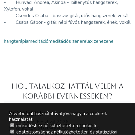
- Hunyadi Andrea, Akinda - billenytűs hangszerek,
Xylofon, vokál
- Csendes Csaba - basszusgitár, ütős hangszerek, vokál
- Csaba Gábor - gitár, népi fúvós hangszerek, ének, vokál
hangterápia
meditáció
meditációs zene
relax zene
zene
Hol Talalkozhattál velem a
korábbi Evernesseken?
koncert
A weboldal használatával jóváhagyja a cookie-k
használatát.
Everness Fesztivál 2026
működéshez nélkülözhetetlen cookie-k
csütörtök, 2026-06-25., 10:30 - 12:00
adatbiztonsághoz nélkülözhetetlen és statisztikai
meditációs zene, relax zene