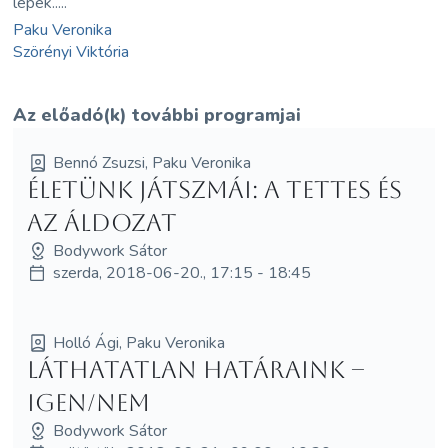
lépek.....
Paku Veronika
Szörényi Viktória
Az előadó(k) további programjai
Bennó Zsuzsi, Paku Veronika
Életünk játszmái: A Tettes és
az Áldozat
Bodywork Sátor
szerda, 2018-06-20., 17:15 - 18:45
Holló Ági, Paku Veronika
Láthatatlan határaink –
igen/nem
Bodywork Sátor