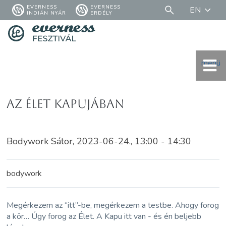
EVERNESS
EVERNESS
EN
INDIÁN NYÁR
ERDÉLY
menü
Az Élet Kapujában
Bodywork Sátor, 2023-06-24., 13:00 - 14:30
bodywork
Megérkezem az “itt”-be, megérkezem a testbe. Ahogy forog
a kör… Úgy forog az Élet. A Kapu itt van - és én beljebb