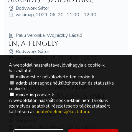
Bodywork Sátor
vasárnap, 2021-06-20., 11:00 - 12:30
Paku Veronika, Wojniczky László
Én, a tengely
Bodywork Sátor
vasárnap, 2021-08-29., 14:30 - 16:00
A weboldal használatával jóváhagyja a cookie-k
használatát.
működéshez nélkülözhetetlen cookie-k
Paku Veronika, Wojniczky László
adatbiztonsághoz nélkülözhetetlen és statisztikai
Áramlás / Szabadtánc
cookie-k
marketing cookie-k
Wojniczky László és Paku
A weboldalon használt cookie-kban nem tárolunk
Veronika
személyes adatokat, részletesebb tájékoztatásért
kattintson az
adatvédelmi tájékoztatóra
.
INTEGRÁL AKADÉMIA
bodywork
csütörtök, 2022-06-23., 17:30 - 19:30