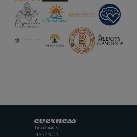
Te színezd ki!
HASZNOS