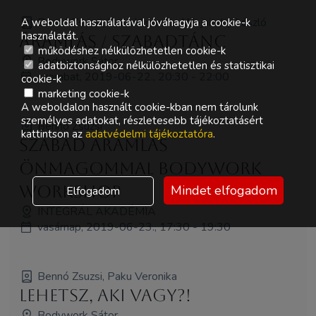
Bennó Zsuzsi, Paku Veronika, Wojniczky László
A weboldal használatával jóváhagyja a cookie-k
használatát.
Áramlás / Szabadtánc
működéshez nélkülözhetetlen cookie-k
Bodywork Sátor
adatbiztonsághoz nélkülözhetetlen és statisztikai
szombat, 2019-06-22., 20:30 - 22:00
cookie-k
marketing cookie-k
A weboldalon használt cookie-kban nem tárolunk
személyes adatokat, részletesebb tájékoztatásért
Bennó Zsuzsi
kattintson az
adatvédelmi tájékoztatóra
.
Szabad áramlás
ÖnMAGommal bodywork
Mindet elfogadom
workshop
Elfogadom
INTEGRÁL AKADÉMIA
vasárnap, 2019-06-23., 17:30 - 19:30
Bennó Zsuzsi, Paku Veronika
Lehetsz, aki vagy?!
Bodywork Sátor