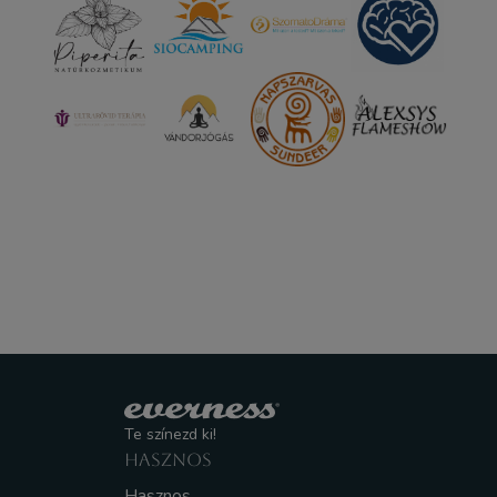
Te színezd ki!
HASZNOS
Hasznos