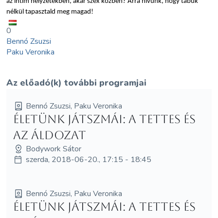
az intim helyzetekben, akár szex közben? Arra hívunk, hogy tabuk
nélkül tapasztald meg magad!
0
Bennó Zsuzsi
Paku Veronika
Az előadó(k) további programjai
Bennó Zsuzsi, Paku Veronika
Életünk játszmái: A Tettes és
az Áldozat
Bodywork Sátor
szerda, 2018-06-20., 17:15 - 18:45
Bennó Zsuzsi, Paku Veronika
Életünk játszmái: A Tettes és