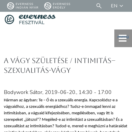
EVERNESS
EVERNESS
EN
INDIÁN NYÁR
ERDÉLY
menü
A vágy születése / Intimitás–
szexualitás-vágy
Bodywork Sátor, 2019-06-20., 14:30 - 17:00
Hárman az ágyban: Te – Ő és a szexuális energia. Kapcsolódsz-e a
vágyaidhoz, a szexuális energiádhoz? Tudsz-e önmagad lenni az
intimitásban, a vágyaid kifejezésében, megélésében, vagy itt is
szerepeket „játszol”? Megéled-e az intimitást a szexualitásban? És a
szexualitást az intimitásban? Tudod-e, mered-e meghúzni a határaidat