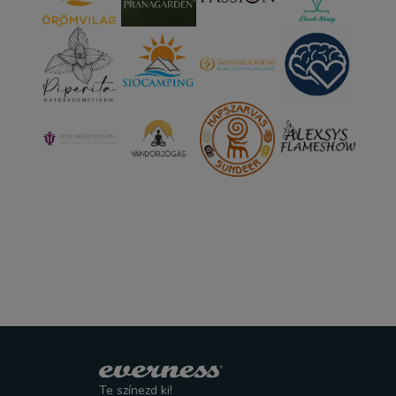
Te színezd ki!