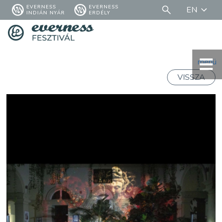
EVERNESS
EVERNESS
EN
INDIÁN NYÁR
ERDÉLY
menü
VISSZA