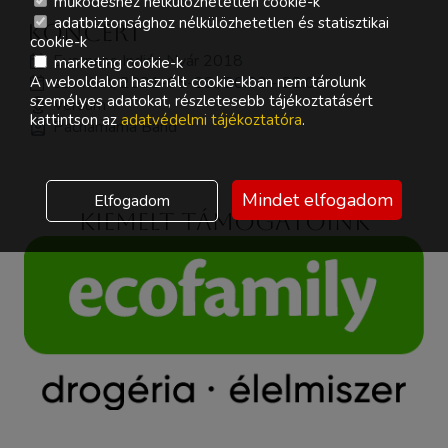
működéshez nélkülözhetetlen cookie-k
adatbiztonsághoz nélkülözhetetlen és statisztikai
Koncert
cookie-k
Everness Indián Nyár 2018
marketing cookie-k
A weboldalon használt cookie-kban nem tárolunk
szombat, 2021-08-28., 20:00 - 22:00
személyes adatokat, részletesebb tájékoztatásért
Versum
kattintson az
adatvédelmi tájékoztatóra
.
Pachamama Band
Mindet elfogadom
Elfogadom
Kiemelt támogatóink