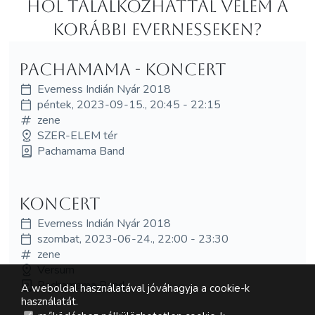
Hol Talalkozhattál velem a
korábbi Evernesseken?
Pachamama - KONCERT
Everness Indián Nyár 2018
péntek, 2023-09-15., 20:45 - 22:15
zene
SZER-ELEM tér
Pachamama Band
Koncert
Everness Indián Nyár 2018
szombat, 2023-06-24., 22:00 - 23:30
zene
Versum
Pachamama Band
A weboldal használatával jóváhagyja a cookie-k
használatát.