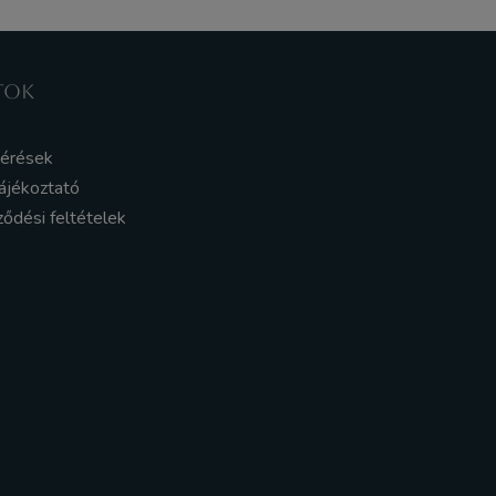
TOK
kérések
ájékoztató
ződési feltételek