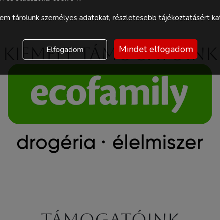
m tárolunk személyes adatokat, részletesebb tájékoztatásért kat
Mindet elfogadom
Kiemelt támogatóink
Elfogadom
Támogatóink