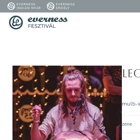
EVERNESS
EVERNESS
INDIÁN NYÁR
ERDÉLY
Le
multi-i
zene