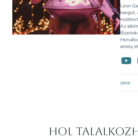
Leon Gab
hangot, 
multiins
Az alkím
főzeteik
Horvátor
amely el
zene
Hol Talalkozh