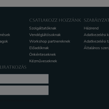
CSATLAKOZZ HOZZÁNK
SZABÁLYZA
Szolgáltatóknak
Házirend
enések
Vendéglátósoknak
Adatkezelési 
yagok
Workshop partnereknek
Adatkezelési t
Előadóknak
Általános szer
Önkénteseknek
Kézműveseknek
ELIRATKOZÁS
z Adatkezelési tájékoztatót