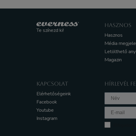
HASZNOS
Te színezd ki!
Hasznos
Média megjel
Letölthető an
Magazin
KAPCSOLAT
HÍRLEVÉL F
Elérhetőségeink
Facebook
Youtube
Instagram
Elfogadom a