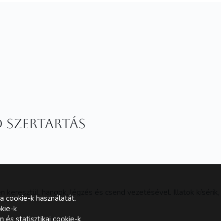
 szertartás
n keresztül, hangok, légzés és csend vezetésével. Illatok kíséri
a cookie-k használatát.
kie-k
és statisztikai cookie-k