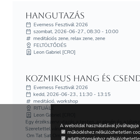
hangutazás
Everness Fesztivál 2026
szombat, 2026-06-27., 08:30 - 10:00
meditációs zene, relax zene, zene
FELTÖLTŐDÉS
Leon Gabriel [CRO]
Kozmikus hang és csend
Everness Fesztivál 2026
kedd, 2026-06-23., 11:30 - 13:15
meditáció, workshop
RITUÁLÉ
Leon Gabriel [CRO]
Egy érzékszervi utazás a testen, az elmén és a léleke
A weboldal használatával jóváhagyja 
Szeretettel várunk.
működéshez nélkülözhetetlen coo
Om Tat Sat Om
adatbiztonsághoz nélkülözhetetlen 