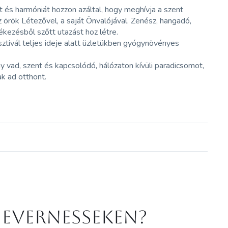
 és harmóniát hozzon azáltal, hogy meghívja a szent
z örök Létezővel, a saját Önvalójával. Zenész, hangadó,
ékezésből szőtt utazást hoz létre.
esztivál teljes ideje alatt üzletükben gyógynövényes
y vad, szent és kapcsolódó, hálózaton kívüli paradicsomot,
k ad otthont.
 Evernesseken?