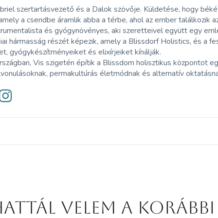
riel szertartásvezető és a Dalok szövője. Küldetése, hogy békét
amely a csendbe áramlik abba a térbe, ahol az ember találkozik a
trumentalista és gyógynövényes, aki szeretteivel együtt egy eml
iai hármasság részét képezik, amely a Blissdorf Holistics, és a f
et, gyógykészítményeiket és elixírjeiket kínálják.
szágban, Vis szigetén építik a Blissdom holisztikus központot eg
vonulásoknak, permakultúrás életmódnak és alternatív oktatásna
attál velem a korábbi