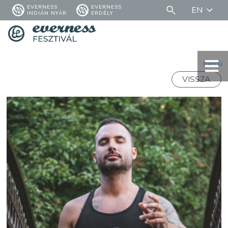
EVERNESS
EVERNESS
EN
INDIÁN NYÁR
ERDÉLY
menü
VISSZA