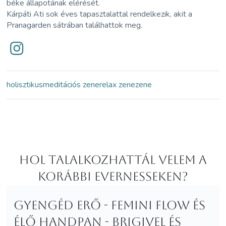
béke állapotának elérését.
Kárpáti Ati sok éves tapasztalattal rendelkezik, akit a
Pranagarden sátrában találhattok meg.
holisztikus
meditációs zene
relax zene
zene
Hol Talalkozhattál velem a
korábbi Evernesseken?
Gyengéd erő - femini flow és
élő handpan - Brigivel és