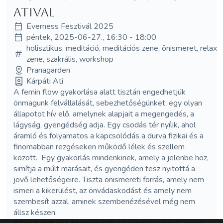
Atival
Everness Fesztivál 2025
péntek, 2025-06-27., 16:30 - 18:00
holisztikus, meditáció, meditációs zene, önismeret, relax
zene, szakrális, workshop
Pranagarden
Kárpáti Ati
A femin flow gyakorlása alatt tisztán engedhetjük
önmagunk felvállalását, sebezhetőségünket, egy olyan
állapotot hív elő, amelynek alapjait a megengedés, a
lágyság, gyengédség adja. Egy csodás tér nyílik, ahol
áramló és folyamatos a kapcsolódás a durva fizikai és a
finomabban rezgéseken működő lélek és szellem
között. Egy gyakorlás mindenkinek, amely a jelenbe hoz,
simítja a múlt marásait, és gyengéden tesz nyitottá a
jövő lehetőségeire. Tiszta önismereti forrás, amely nem
ismeri a kikerülést, az önvádaskodást és amely nem
szembesít azzal, aminek szembenézésével még nem
állsz készen.