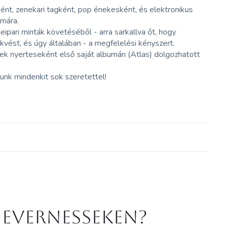
aként, zenekari tagként, pop énekesként, és elektronikus
ámára.
eipari minták követéséből - arra sarkallva őt, hogy
kvést, és úgy általában - a megfelelési kényszert.
 nyerteseként első saját albumán (Atlas) dolgozhatott
nk mindenkit sok szeretettel!
 Evernesseken?