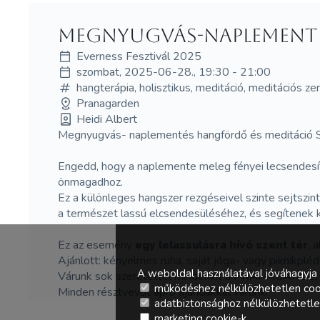
Megnyugvás-naplementé
Everness Fesztivál 2025
szombat, 2025-06-28., 19:30 - 21:00
hangterápia, holisztikus, meditáció, meditációs ze
Pranagarden
Heidi Albert
Megnyugvás- naplementés hangfördő és meditáció Sán
Engedd, hogy a naplemente meleg fényei lecsendesíts
önmagadhoz.
Ez a különleges hangszer rezgéseivel szinte sejtszin
a természet lassú elcsendesüléséhez, és segítenek k
Ez az esemény
egy lelassulásra hívó szent tér
, 
Ajánlott: kényelmes ruha, saját jóga- vagy piknikpléd
A weboldal használatával jóváhagyja 
Várunk sok szeretettel mindenkit a PRANAGARDEN
működéshez nélkülözhetetlen coo
Minden résztvevőt apró ajándákkal várunk!
adatbiztonsághoz nélkülözhetetlen 
marketing cookie-k