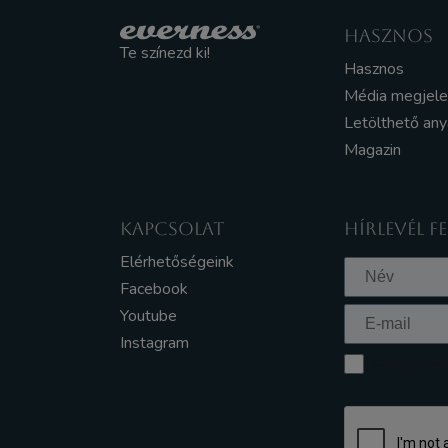
HASZNOS
Te színezd ki!
Hasznos
Média megjel
Letölthető an
Magazin
KAPCSOLAT
HÍRLEVÉL F
Elérhetőségeink
Facebook
Youtube
Instagram
Elfogadom a