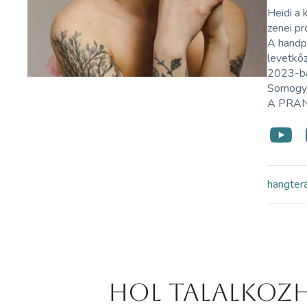
Heidi a 
zenei pr
A handpa
levetkőz
2023-ba
Somogyvá
A PRANA
hangter
Hol Talalkozh