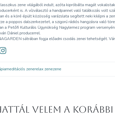
klasszikus zene világából indult, azóta kipróbálta magát vokalist
oducerként is. A vízválasztó a handpannel való találkozás volt sz
n és a köré épült közösség varázslata segített neki kilépni a zen
ze a poppos dalszerkezetet, a szigorú rádiós hangzásra való töre
n a Petőfi Kulturális Ügynökség Nagylemez program versenyének
ri Dániel producerrel.
GARDEN sátrában fogja előadni csodás zenei tehetségét. Váru
ápia
meditációs zene
relax zene
zene
attál velem a korábbi