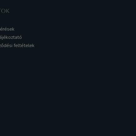
TOK
kérések
ájékoztató
ződési feltételek