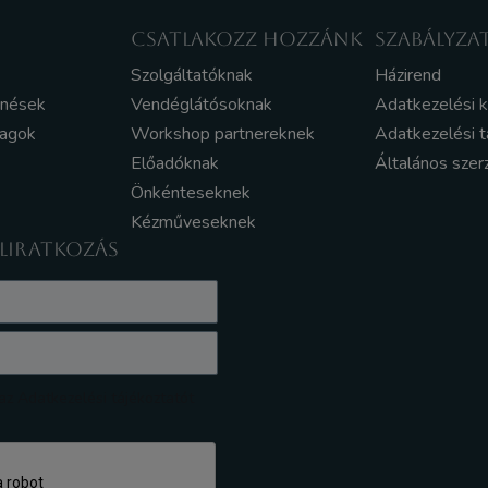
CSATLAKOZZ HOZZÁNK
SZABÁLYZA
Szolgáltatóknak
Házirend
enések
Vendéglátósoknak
Adatkezelési 
yagok
Workshop partnereknek
Adatkezelési t
Előadóknak
Általános szer
Önkénteseknek
Kézműveseknek
ELIRATKOZÁS
z Adatkezelési tájékoztatót