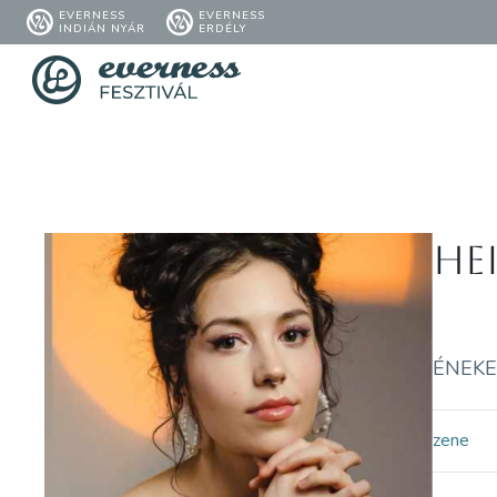
EVERNESS
EVERNESS
INDIÁN NYÁR
ERDÉLY
He
ÉNEKE
zene