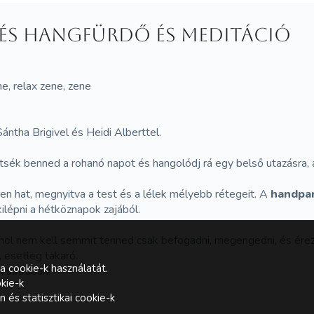
s hangfürdő és meditáció
ne, relax zene, zene
tha Brigivel és Heidi Alberttel.
ék benned a rohanó napot és hangolódj rá egy belső utazásra, ah
ten hat, megnyitva a test és a lélek mélyebb rétegeit. A
handpan
ilépni a hétköznapok zajából.
ahol nem kell semmit tenned csak befogadni, megengedni, és érez
, esetleg takaró.
a cookie-k használatát.
 sátrában!
kie-k
és statisztikai cookie-k