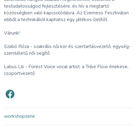
testudatosságod fejlesztésére, és hív a megtartó
közösségben való kapcsolódásra. Az Everness Fesztiválon
ebből a technikából kaphatsz egy játékos ízelítőt.
Várunk!
Szabó Róza - szakrális női kör és szertartásvezető, egység-
szemléletű női segítő
Labus Lili - Forest Voice vocal artist, a Tribe Flow énekese,
csoportvezető
workshop
zene