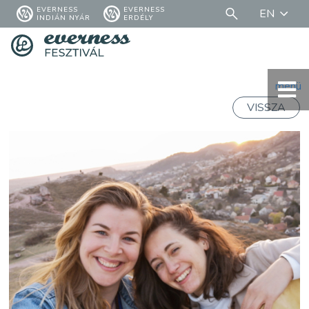
EVERNESS
EVERNESS
EN
INDIÁN NYÁR
ERDÉLY
menü
VISSZA