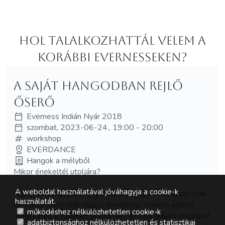
Hol Talalkozhattál velem a
korábbi Evernesseken?
A saját hangodban rejlő
őserő
Everness Indián Nyár 2018
szombat, 2023-06-24., 19:00 - 20:00
workshop
EVERDANCE
Hangok a mélyből
Mikor énekeltél utoljára?
A weboldal használatával jóváhagyja a cookie-k
Nem, nem a dúdolásra gondolunk. Vagy a felszínes csak-
használatát.
ne-hallja-meg-más típusú éneklésre. Hanem amikor
működéshez nélkülözhetetlen cookie-k
megtelíted a tüdődet levegővel, és szabadjára engeded
adatbiztonsághoz nélkülözhetetlen és statisztikai