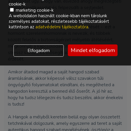
a hangodat úgy, ahogy van, élvezed ahogy megrezegteti
cookie-k
a hang a mellkasodat és felpezsdíti a sejtjeidet.
marketing cookie-k
A weboldalon használt cookie-kban nem tárolunk
Az elnyújtott kilégzés, így az éneklés és a szabad
személyes adatokat, részletesebb tájékoztatásért
hangadás serkenti az agy oxitocin termelését - ezt a
kattintson az
adatvédelmi tájékoztatóra
.
hormont szerelemhormonnak is nevezik, és többek
között felelős a biztonságérzet mélyebb átéléséért,
megkönnyíti a kapcsolódást másokkal, csökkenti a
Mindet elfogadom
Elfogadom
stressz szintet, és elősegíti az egészséges eufória
érzését.
Amikor átadod magad a saját hangod szabad
áramlásának, akkor képessé válsz szavakon túli
öngyógyító folyamatokat elindítani, és megélheted a
hangodon keresztül a benned élő őserőt. A jó hír az,
hogy ha tudsz lélegezni és tudsz beszélni, akkor énekelni
is tudsz!
A Hangok a mélyből keretein belül egy olyan összetett
tetchnikával dolgozunk, amely egyszerre ad teret a saját
autentikus hangod szabad megélésének, ösztönöz a