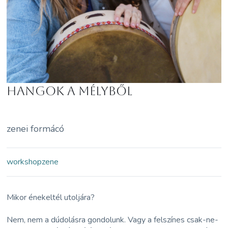
Hangok a mélyből
zenei formácó
workshop
zene
Mikor énekeltél utoljára?
Nem, nem a dúdolásra gondolunk. Vagy a felszínes csak-ne-