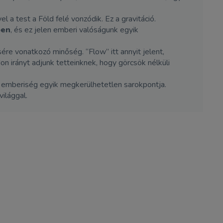
el a test a Föld felé vonzódik. Ez a gravitáció.
ben
, és ez jelen emberi valóságunk egyik
re vonatkozó minőség. “Flow” itt annyit jelent,
 irányt adjunk tetteinknek, hogy görcsök nélküli
 emberiség egyik megkerülhetetlen sarokpontja.
ilággal.