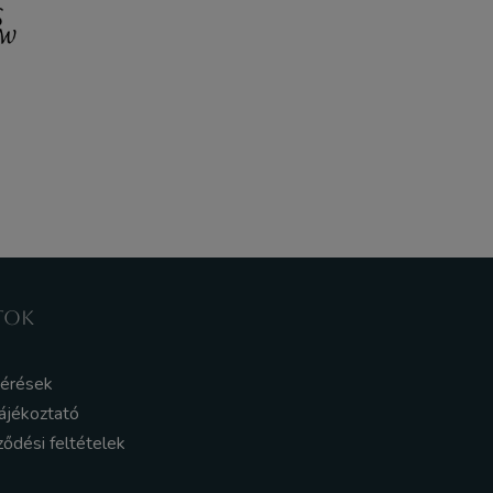
TOK
kérések
ájékoztató
ződési feltételek