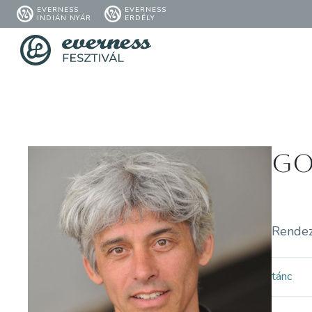
EVERNESS
EVERNESS
INDIÁN NYÁR
ERDÉLY
Go
Rendez
tánc