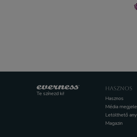
HASZNOS
Te színezd ki!
Hasznos
Média megjel
Letölthető an
Magazin