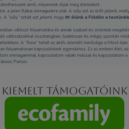
dönthessünk arról, milyennek éljük meg életünket.
e, a jelen fizikai önmagunkra utal. A súly azt az erőt jelenti, melly
. A “súly” tehát azt jelenti, hogy
itt élünk a Földön a testünk
landóan változó folyamatára és annak szabad és örömteli megélésé
dó változásokkal összhangban, tudatosan és mégis spontán módon
letünkben. A “flow” tehát az aktív Jelenlét minősége a Most-ban.
ian folyamatosan kapcsolódunk egymáshoz. Ez az emberi élet, az
atom önmagammal, kapcsolatom valaki mással és kapcsolatom a v
Táncos Parton.
Kiemelt támogatóink