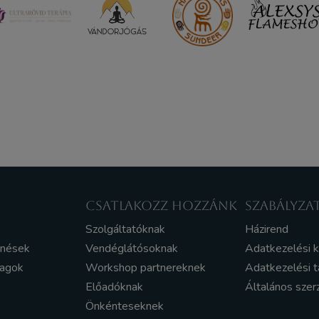
CSATLAKOZZ HOZZÁNK
SZABÁLYZA
Szolgáltatóknak
Házirend
enések
Vendéglátósoknak
Adatkezelési 
yagok
Workshop partnereknek
Adatkezelési t
Előadóknak
Általános szer
Önkénteseknek