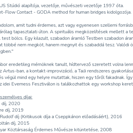
S Stúdió alapítója, vezetője, művészeti vezetője 1997 óta.
t-Flow Contact - GODA method for human bridges kidolgozója.
dolom, amit tudni érdemes, azt vagy egyenesen szellemi forrásbó
árólag tapasztalati úton. A spirituális megközelítések mellett a t
 test bölcs. Egy kilazult, szabadon áramló Testben szabadon áram
at többé nem megköt, hanem megnyit és szabaddá tesz. Valódi önm
égben."
or eredetileg mérnöknek tanult, hídtervező szeretett volna len
 Artus-ban, a kontakt-improvizáció, a TaiJi rendszeres gyakorlása
s végül mind egy helyre mutattak, hiszen egy tőről fakadnak. Íg
z idei Everness Fesztiválon is találkozhattok egy workshop kere
személyes díjai:
 díj, 2020
re díj, 2019
Rudolf díj (Kritikusok díja a Cseppkánon előadásáért), 2016
oltán díj, 2015
yar Köztársaság Érdemes Művésze kitüntetése, 2008