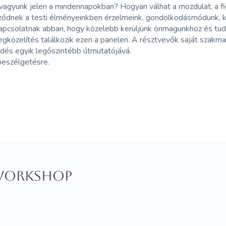
és vagyunk jelen a mindennapokban? Hogyan válhat a mozdulat, a
öződnek a testi élményeinkben érzelmeink, gondolkodásmódunk, ka
kapcsolatnak abban, hogy közelebb kerüljünk önmagunkhoz és tud
zelítés találkozik ezen a panelen. A résztvevők saját szakmai
lődés egyik legőszintébb útmutatójává.
beszélgetésre.
workshop