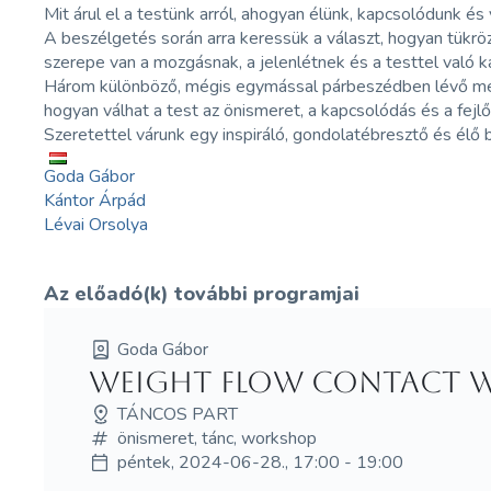
Mit árul el a testünk arról, ahogyan élünk, kapcsolódunk 
A beszélgetés során arra keressük a választ, hogyan tükr
szerepe van a mozgásnak, a jelenlétnek és a testtel való 
Három különböző, mégis egymással párbeszédben lévő megkö
hogyan válhat a test az önismeret, a kapcsolódás és a fej
Szeretettel várunk egy inspiráló, gondolatébresztő és élő 
Goda Gábor
Kántor Árpád
Lévai Orsolya
Az előadó(k) további programjai
Goda Gábor
Weight Flow Contact 
TÁNCOS PART
önismeret, tánc, workshop
péntek, 2024-06-28., 17:00 - 19:00