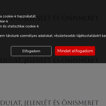
a cookie-k használatát.
dulat, jelenlét és önismeret
kie-k
és statisztikai cookie-k
m tárolunk személyes adatokat, részletesebb tájékoztatásért kat
Mindet elfogadom
Elfogadom
dulat, jelenlét és önismeret
dulat, jelenlét és önismeret