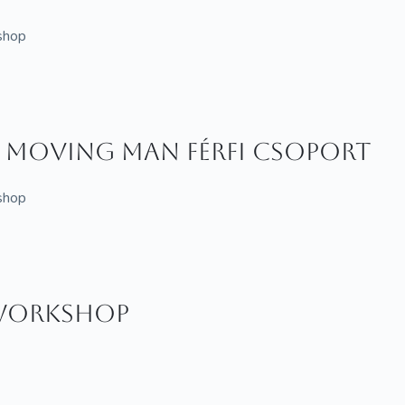
kshop
- Moving Man férfi csoport
kshop
Workshop