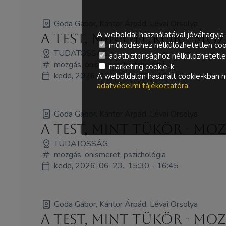
Goda Gábor, Kántor Árpád, Lévai Orsolya
A weboldal használatával jóváhagyja 
A test, mint tükör - moz
működéshez nélkülözhetetlen coo
TUDATOSSÁG
adatbiztonsághoz nélkülözhetetlen 
mozgás, önismeret, pszichológia
marketing cookie-k
kedd, 2026-06-23., 15:30 - 16:45
A weboldalon használt cookie-kban ne
adatvédelmi tájékoztatóra
.
Goda Gábor, Kántor Árpád, Lévai Orsolya
A test, mint tükör - moz
TUDATOSSÁG
mozgás, önismeret, pszichológia
kedd, 2026-06-23., 15:30 - 16:45
Goda Gábor, Kántor Árpád, Lévai Orsolya
A test, mint tükör - moz