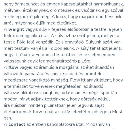
hogy önmagunkat és emberi kapcsolatainkat harmonikusnak,
mélynek, érzékenynek, örömtelinek és valódinak, egy szóval
minőséginek éljük meg. A kulcs, hogy magunk dönthessünk
arról, milyennek éljük meg életünket.
A
weight
vagyis súly kifejezés elsősorban a testre, a jelen
fizikai önmagunkra utal. A súly azt az erőt jelenti, mellyel a
test a Föld felé vonzódik. Ez a gravitáció. Súlyunk azért van,
mert testünk van és a Földön élünk. A súly tehát azt jelenti,
hogy itt élünk a Földön a testünkben, és ez jelen emberi
valóságunk egyik legmeghatározóbb pillére.
A
flow
vagyis az áramlás a mozgásra, az élet állandóan
változó folyamatára és annak szabad és örömteli
megélésére vonatkozó minőség. Flow itt annyit jelent, hogy
a természet törvényeinek megfelelően, az állandó
változásokkal összhangban, tudatosan és mégis spontán
módon irányt adjunk tetteinknek, hogy görcsök nélküli
áramlásban, minden pillanatban jelen legyünk saját
életünkben. A flow tehát az aktív Jelenlét minősége a Most-
ban.
A
contact
az emberi kapcsolatokra utal. Mindannyian