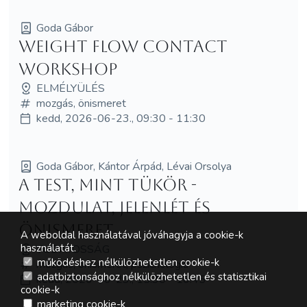
Goda Gábor
Weight Flow Contact
Workshop
ELMÉLYÜLÉS
mozgás, önismeret
kedd, 2026-06-23., 09:30 - 11:30
Goda Gábor, Kántor Árpád, Lévai Orsolya
A test, mint tükör -
mozdulat, jelenlét és
önismeret
A weboldal használatával jóváhagyja a cookie-k
használatát.
TUDATOSSÁG
működéshez nélkülözhetetlen cookie-k
mozgás, önismeret, pszichológia
adatbiztonsághoz nélkülözhetetlen és statisztikai
kedd, 2026-06-23., 15:30 - 16:45
cookie-k
marketing cookie-k