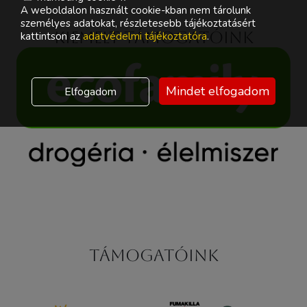
A weboldalon használt cookie-kban nem tárolunk
személyes adatokat, részletesebb tájékoztatásért
Kiemelt támogatóink
kattintson az
adatvédelmi tájékoztatóra
.
Mindet elfogadom
Elfogadom
Támogatóink