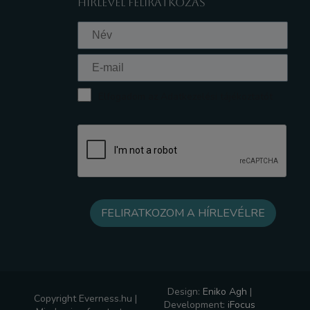
HÍRLEVÉL FELIRATKOZÁS
Elfogadom az Adatkezelési tájékoztatót
Design:
Eniko Agh
|
Copyright Everness.hu |
Development:
iFocus