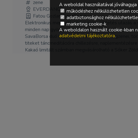
zene
A weboldal használatával jóváhagyja 
EVERDANCE
működéshez nélkülözhetetlen coo
Fatou Gozlan, SavaBorsa
adatbiztonsághoz nélkülözhetetlen 
Elektronikus meditatív törzsi zenei lüktetés utazás a 
marketing cookie-k
minden nap gyönyörű naplemente kíséretében közvetl
A weboldalon használt cookie-kban ne
adatvédelmi tájékoztatóra
.
SavaBorsa duó lágy, néhol tempósabb világzenei, törz
titeket táncmeditációra chillezésre, naplementézésre
Kakaó limitált számban megvásárolható a Sóker Zöld