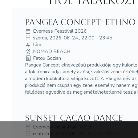
Hol Talalkozh
Pangea Concept- Ethno 
Everness Fesztivál 2026
szerda, 2026-06-24., 22:00 - 23:45
tánc
NOMAD BEACH
Fatou Gozlan
Pangea Concept elnevezésű produkciója egy különlege
a folctronica adja, amely az ősi, szakrális zenei érté
a modern klubkultúra világa között. A Pangea név az
produkció nem csupán egy zenei esemény, hanem egy ri
fellépést egyedivé és megismételhetetlenné tesz a 
Sunset Cacao Dance
Everness Indián Nyár 2018
csütörtök, 2023-06-22., 20:00 - 22:00