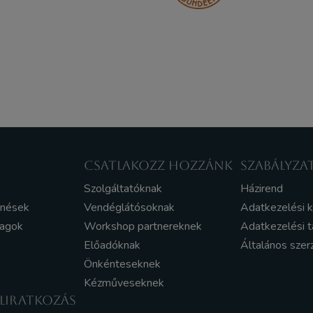
CSATLAKOZZ HOZZÁNK
SZABÁLYZA
Szolgáltatóknak
Házirend
enések
Vendéglátósoknak
Adatkezelési 
yagok
Workshop partnereknek
Adatkezelési t
Előadóknak
Általános szer
Önkénteseknek
Kézműveseknek
ELIRATKOZÁS