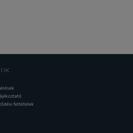
TOK
kérések
ájékoztató
ződési feltételek