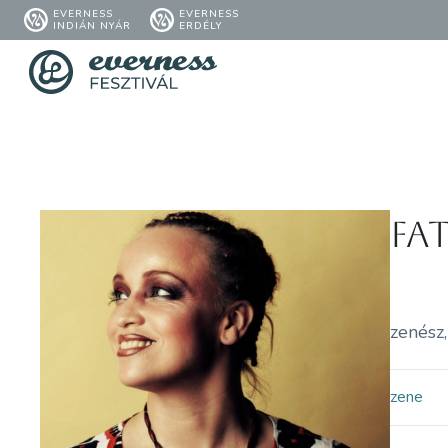
EVERNESS
EVERNESS
INDIÁN NYÁR
ERDÉLY
Fa
zenész,
zene