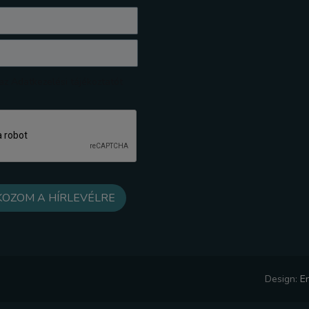
z Adatkezelési tájékoztatót
Design:
E