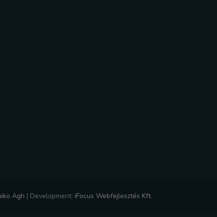
niko Agh
|
Development:
iFocus Webfejlesztés Kft.