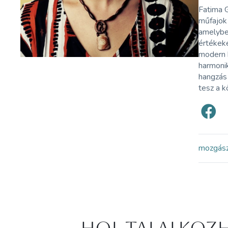
Fatima G
műfajok 
amelyben
értékeke
modern k
harmonik
hangzás 
tesz a k
mozgás