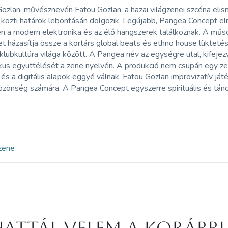
ozlan, művésznevén Fatou Gozlan, a hazai világzenei szcéna eli
közti határok lebontásán dolgozik. Legújabb, Pangea Concept eln
 a modern elektronika és az élő hangszerek találkoznak. A műsor g
t házasítja össze a kortárs global beats és ethno house lüktetésév
lubkultúra világa között. A Pangea név az egységre utal, kifeje
us együttélését a zene nyelvén. A produkció nem csupán egy zen
és a digitális alapok eggyé válnak. Fatou Gozlan improvizatív j
özönség számára. A Pangea Concept egyszerre spirituális és tán
zene