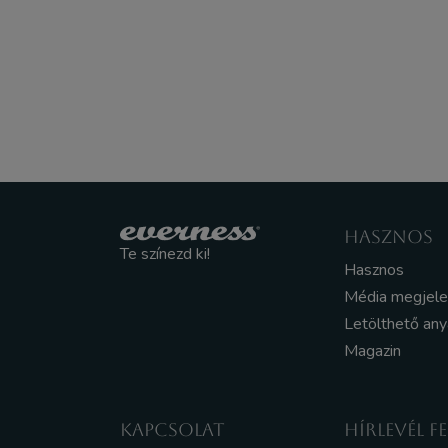
HASZNOS
Te színezd ki!
Hasznos
Média megjel
Letölthető an
Magazin
KAPCSOLAT
HÍRLEVÉL F