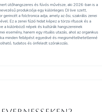
smert ütőhangszeres és fúvós művésze, aki 2026-ban is a
evezésű produkciója egy különleges DJ live szett,
erincét a folctronica adja, amely az ősi, szakrális zenei
el. Ez a zenei fúzió hidat képez a törzsi rítusok és a
zve a különböző népek és kultúrák hangszereinek
ei esemény, hanem egy rituális utazás, ahol az organikus
átéka minden fellépést egyedivé és megismételhetetlenné
colható, tudatos és önfeledt szórakozás.