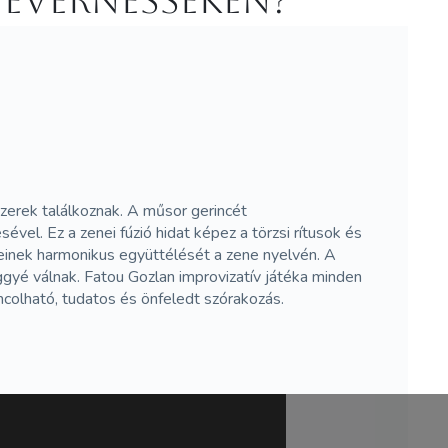
 Evernesseken?
zerek találkoznak. A műsor gerincét
sével. Ez a zenei fúzió hidat képez a törzsi rítusok és
reinek harmonikus együttélését a zene nyelvén. A
ggyé válnak. Fatou Gozlan improvizatív játéka minden
colható, tudatos és önfeledt szórakozás.