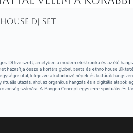
attál velem a korábbi
house Dj set
s DJ live szett, amelyben a modern elektronika és az élő hangs
keket házasítja össze a kortárs global beats és ethno house lükteté
 egységre utal, kifejezve a különböző népek és kultúrák hangsze
tuális utazás, ahol az organikus hangzás és a digitális alapok e
közönség számára. A Pangea Concept egyszerre spirituális és tán