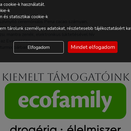
a cookie-k használatát.
kie-k
és statisztikai cookie-k
szívnyitó ceremóniális Perui cacao szárnyain,
en a Balaton partján.
m tárolunk személyes adatokat, részletesebb tájékoztatásért kat
si, mantra zenék, elektronikus lüktetésével hív
 az Evernessen.
Mindet elfogadom
turmix bárban.
Elfogadom
Kiemelt támogatóink