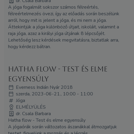
dr. Csala Barbara
A jóga fogalmát sokszor számos félreértés,
félreértelmezés övezi, így az előadás során beszélünk
arról, hogy mit is jelent a jóga, és mi nem a jóga.
Áttekintjük a jóga különböző útjait, iskoláit, valamint a
raja jóga, azaz a királyi jóga útjának 8 lépcsőjét.
Lehetőség lesz kérdések megvitatásra, biztatlak arra,
hogy kérdezz bátran.
Hatha flow - Test és elme
egyensúly
Everness Indián Nyár 2018
szerda, 2023-06-21., 10:00 - 11:00
Jóga
ELMÉLYÜLÉS
dr. Csala Barbara
Hatha flow - Test és elme egyensúly
A jógaórák során változatos ászanákkal átmozgatjuk
testet, figyelünk a mozgás és a légzés