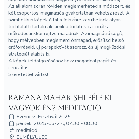
Az alkalom során röviden megismerheted a módszert, és
két csoportos imaginációs gyakorlatban vehetsz részt. A
szimbolikus képek által a felszínre kerülhetnek olyan
tudatalatti tartalmak, amik a tudatos, racionális
működésünkkor rejtve maradnak. Az imagináció segít,
hogy mélyebben megismerd önmagad, erősítsd belső
erőforrásaid, új perspektívát szerezz, és új megküzdési
stratégiát alakíts ki.
A képek feldolgozásához hozz magaddal papírt és
ceruzát is.
Szeretettel várlak!
Ramana Maharishi féle Ki
vagyok én? meditáció
Everness Fesztivál 2025
péntek, 2025-06-27., 07:30 - 08:30
meditáció
ELMÉLYÜLÉS