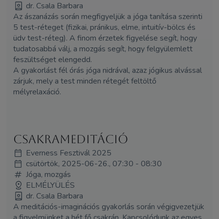
dr. Csala Barbara
Az ászanázás során megfigyeljük a jóga tanítása szerinti
5 test-réteget (fizikai, pránikus, elme, intuitív-bölcs és
üdv test-réteg). A finom érzetek figyelése segít, hogy
tudatosabbá válj, a mozgás segít, hogy felgyülemlett
feszültséget elengedd.
A gyakorlást fél órás jóga nidrával, azaz jógikus alvással
zárjuk, mely a test minden rétegét feltöltő
mélyrelaxáció.
Csakrameditáció
Everness Fesztivál 2025
csütörtök, 2025-06-26., 07:30 - 08:30
Jóga, mozgás
ELMÉLYÜLÉS
dr. Csala Barbara
A meditációs-imaginációs gyakorlás során végigvezetjük
a figyelmünket a hét fő csakrán. Kapcsolódunk az egyes