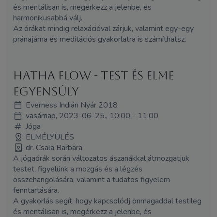
és mentálisan is, megérkezz a jelenbe, és
harmonikusabbá válj.
Az órákat mindig relaxációval zárjuk, valamint egy-egy
pránajáma és meditációs gyakorlatra is számíthatsz.
Hatha flow - Test és elme
egyensúly
Everness Indián Nyár 2018
vasárnap, 2023-06-25., 10:00 - 11:00
Jóga
ELMÉLYÜLÉS
dr. Csala Barbara
A jógaórák során változatos ászanákkal átmozgatjuk
testet, figyelünk a mozgás és a légzés
összehangolására, valamint a tudatos figyelem
fenntartására.
A gyakorlás segít, hogy kapcsolódj önmagaddal testileg
és mentálisan is, megérkezz a jelenbe, és