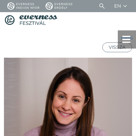
EVERNESS
EVERNESS
EN
INDIÁN NYÁR
ERDÉLY
menü
VISSZA