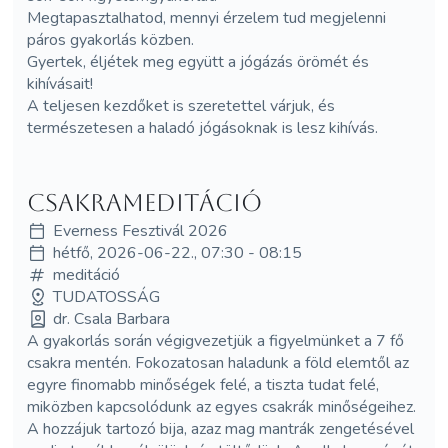
Megtapasztalhatod, mennyi érzelem tud megjelenni
páros gyakorlás közben.
Gyertek, éljétek meg együtt a jógázás örömét és
kihívásait!
A teljesen kezdőket is szeretettel várjuk, és
természetesen a haladó jógásoknak is lesz kihívás.
Csakrameditáció
Everness Fesztivál 2026
hétfő, 2026-06-22., 07:30 - 08:15
meditáció
TUDATOSSÁG
dr. Csala Barbara
A gyakorlás során végigvezetjük a figyelmünket a 7 fő
csakra mentén. Fokozatosan haladunk a föld elemtől az
egyre finomabb minőségek felé, a tiszta tudat felé,
miközben kapcsolódunk az egyes csakrák minőségeihez.
A hozzájuk tartozó bija, azaz mag mantrák zengetésével