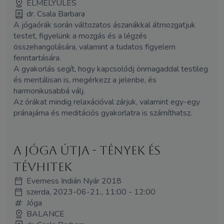
ELMÉLYÜLÉS
dr. Csala Barbara
A jógaórák során változatos ászanákkal átmozgatjuk
testet, figyelünk a mozgás és a légzés
összehangolására, valamint a tudatos figyelem
fenntartására.
A gyakorlás segít, hogy kapcsolódj önmagaddal testileg
és mentálisan is, megérkezz a jelenbe, és
harmonikusabbá válj.
Az órákat mindig relaxációval zárjuk, valamint egy-egy
pránajáma és meditációs gyakorlatra is számíthatsz.
A jóga útja - tények és
tévhitek
Everness Indián Nyár 2018
szerda, 2023-06-21., 11:00 - 12:00
Jóga
BALANCE