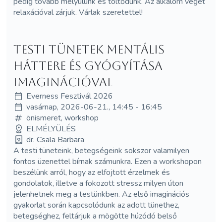
pedig tovább mélyülünk és töltődünk. Az alkalom végét
relaxációval zárjuk. Várlak szeretettel!
Testi tünetek mentális
háttere és gyógyítása
imaginációval
Everness Fesztivál 2026
vasárnap, 2026-06-21., 14:45 - 16:45
önismeret, workshop
ELMÉLYÜLÉS
dr. Csala Barbara
A testi tüneteink, betegségeink sokszor valamilyen
fontos üzenettel bírnak számunkra. Ezen a workshopon
beszélünk arról, hogy az elfojtott érzelmek és
gondolatok, illetve a fokozott stressz milyen úton
jelenhetnek meg a testünkben. Az első imaginációs
gyakorlat során kapcsolódunk az adott tünethez,
betegséghez, feltárjuk a mögötte húzódó belső