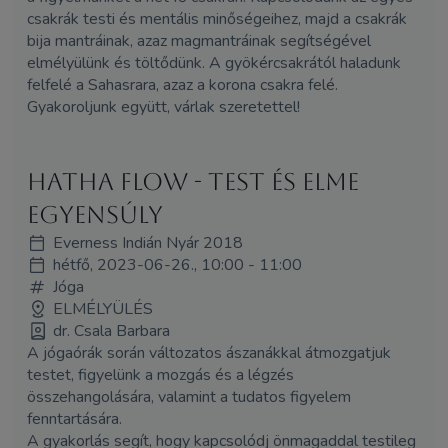
csakrák testi és mentális minőségeihez, majd a csakrák
bija mantráinak, azaz magmantráinak segítségével
elmélyülünk és töltődünk. A gyökércsakrától haladunk
felfelé a Sahasrara, azaz a korona csakra felé.
Gyakoroljunk együtt, várlak szeretettel!
Hatha flow - Test és elme
egyensúly
Everness Indián Nyár 2018
hétfő, 2023-06-26., 10:00 - 11:00
Jóga
ELMÉLYÜLÉS
dr. Csala Barbara
A jógaórák során változatos ászanákkal átmozgatjuk
testet, figyelünk a mozgás és a légzés
összehangolására, valamint a tudatos figyelem
fenntartására.
A gyakorlás segít, hogy kapcsolódj önmagaddal testileg