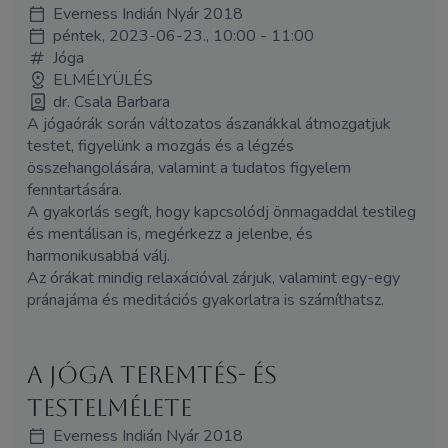
Everness Indián Nyár 2018
péntek, 2023-06-23., 10:00 - 11:00
Jóga
ELMÉLYÜLÉS
dr. Csala Barbara
A jógaórák során változatos ászanákkal átmozgatjuk
testet, figyelünk a mozgás és a légzés
összehangolására, valamint a tudatos figyelem
fenntartására.
A gyakorlás segít, hogy kapcsolódj önmagaddal testileg
és mentálisan is, megérkezz a jelenbe, és
harmonikusabbá válj.
Az órákat mindig relaxációval zárjuk, valamint egy-egy
pránajáma és meditációs gyakorlatra is számíthatsz.
A jóga teremtés- és
testelmélete
Everness Indián Nyár 2018