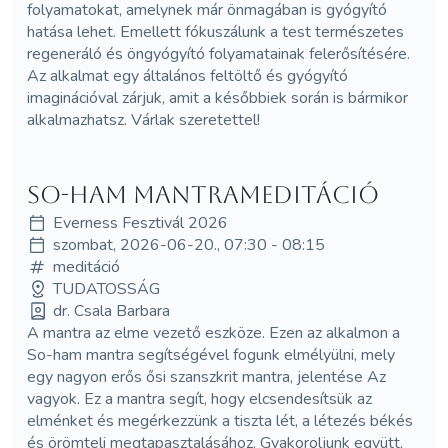
folyamatokat, amelynek már önmagában is gyógyító
hatása lehet. Emellett fókuszálunk a test természetes
regeneráló és öngyógyító folyamatainak felerősítésére.
Az alkalmat egy általános feltöltő és gyógyító
imaginációval zárjuk, amit a későbbiek során is bármikor
alkalmazhatsz. Várlak szeretettel!
So-ham mantrameditáció
Everness Fesztivál 2026
szombat, 2026-06-20., 07:30 - 08:15
meditáció
TUDATOSSÁG
dr. Csala Barbara
A mantra az elme vezető eszköze. Ezen az alkalmon a
So-ham mantra segítségével fogunk elmélyülni, mely
egy nagyon erős ősi szanszkrit mantra, jelentése Az
vagyok. Ez a mantra segít, hogy elcsendesítsük az
elménket és megérkezzünk a tiszta lét, a létezés békés
és örömteli megtapasztalásához. Gyakoroljunk együtt,