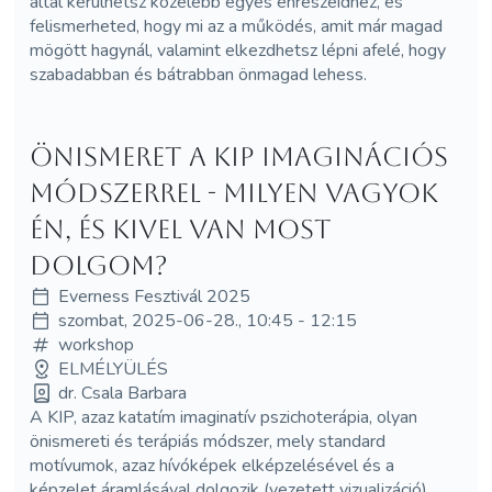
által kerülhetsz közelebb egyes énrészeidhez, és
felismerheted, hogy mi az a működés, amit már magad
mögött hagynál, valamint elkezdhetsz lépni afelé, hogy
szabadabban és bátrabban önmagad lehess.
Önismeret a KIP imaginációs
módszerrel - Milyen vagyok
én, és kivel van most
dolgom?
Everness Fesztivál 2025
szombat, 2025-06-28., 10:45 - 12:15
workshop
ELMÉLYÜLÉS
dr. Csala Barbara
A KIP, azaz katatím imaginatív pszichoterápia, olyan
önismereti és terápiás módszer, mely standard
motívumok, azaz hívóképek elképzelésével és a
képzelet áramlásával dolgozik (vezetett vizualizáció).