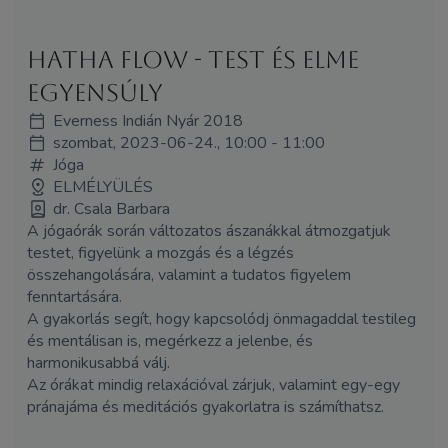
Hatha flow - Test és elme
egyensúly
Everness Indián Nyár 2018
szombat, 2023-06-24., 10:00 - 11:00
Jóga
ELMÉLYÜLÉS
dr. Csala Barbara
A jógaórák során változatos ászanákkal átmozgatjuk
testet, figyelünk a mozgás és a légzés
összehangolására, valamint a tudatos figyelem
fenntartására.
A gyakorlás segít, hogy kapcsolódj önmagaddal testileg
és mentálisan is, megérkezz a jelenbe, és
harmonikusabbá válj.
Az órákat mindig relaxációval zárjuk, valamint egy-egy
pránajáma és meditációs gyakorlatra is számíthatsz.