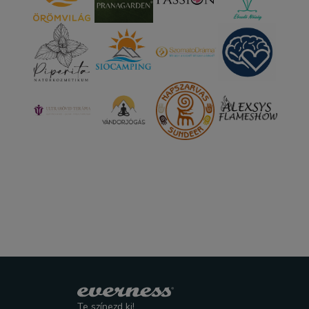
Te színezd ki!