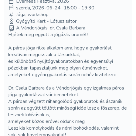
Everness Fesztivál 2026
szerda, 2026-06-24., 18:00 - 19:30
Jóga, workshop
Gyógyító Kert - Lótusz sátor
A Vándorjógás, dr. Csala Barbara
Éljétek meg együtt a jógázás örömét!
A páros jóga ritka alkalom arra, hogy a gyakorlást
kreatívan megosszuk a társunkkal,
és különböző nyújtógyakorlatokban és egyensúlyi
pózokban tapasztaljunk meg olyan élményeket,
amelyeket egyéni gyakorlás során nehéz kivitelezni.
Dr. Csala Barbara és a Vándorjógás egy izgalmas páros
jóga gyakorlással vár benneteket.
A párban végzett ráhangolódó gyakorlatok és ászanák
során az együtt töltött minőségi időé lesz a főszerep, de
lesznek kihívások is,
amelyeket közös erővel oldunk meg.
Lesz kis komolykodás és némi bohóckodás, valamint
sok-sok figyelemgyakorlat!