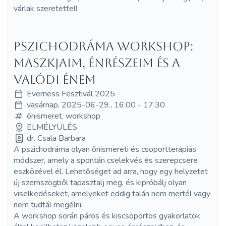
várlak szeretettel!
Pszichodráma workshop:
maszkjaim, énrészeim és a
valódi énem
Everness Fesztivál 2025
vasárnap, 2025-06-29., 16:00 - 17:30
önismeret, workshop
ELMÉLYÜLÉS
dr. Csala Barbara
A pszichodráma olyan önismereti és csoportterápiás
módszer, amely a spontán cselekvés és szerepcsere
eszközével él. Lehetőséget ad arra, hogy egy helyzetet
új szemszögből tapasztalj meg, és kipróbálj olyan
viselkedéseket, amelyeket eddig talán nem mertél vagy
nem tudtál megélni.
A workshop során páros és kiscsoportos gyakorlatok