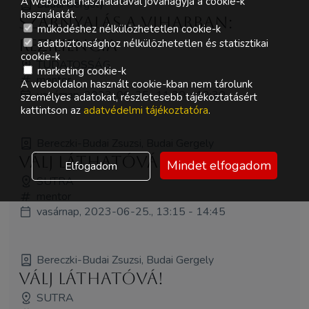
A weboldal használatával jóváhagyja a cookie-k
Budai Gergely
használatát.
Szárnyalás a viharban:
működéshez nélkülözhetetlen cookie-k
Reziliencia
adatbiztonsághoz nélkülözhetetlen és statisztikai
cookie-k
TUDATOSSÁG
marketing cookie-k
mentor
A weboldalon használt cookie-kban nem tárolunk
vasárnap, 2023-06-25., 11:30 - 12:30
személyes adatokat, részletesebb tájékoztatásért
kattintson az
adatvédelmi tájékoztatóra
.
Bereczki-Budai Zsuzsi, Budai Gergely
Válj láthatóvá!
Mindet elfogadom
Elfogadom
SUTRA
mentor
vasárnap, 2023-06-25., 13:15 - 14:45
Bereczki-Budai Zsuzsi, Budai Gergely
Válj láthatóvá!
SUTRA