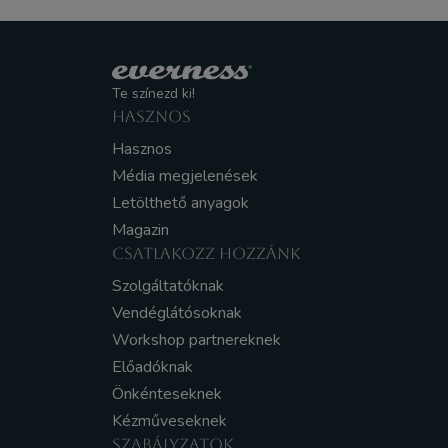
Te színezd ki!
HASZNOS
Hasznos
Média megjelenések
Letölthető anyagok
Magazin
CSATLAKOZZ HOZZÁNK
Szolgáltatóknak
Vendéglátósoknak
Workshop partnereknek
Előadóknak
Önkénteseknek
Kézműveseknek
SZABÁLYZATOK