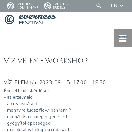
EVERNESS
EVERNESS
EN
INDIÁN NYÁR
ERDÉLY
menü
Víz VElem - WORKSHOP
VÍZ-ELEM tér, 2023-09-15., 17:00 - 18:30
Érintett kulcskérdések:
- az érzelmeid
- a kreativitásod
- mennyire tudsz flow-ban lenni?
- ellenállásaid-megengedésed
- gyógyítóképességed
- másokkal való kapcsolódásaid