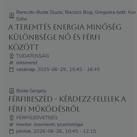
Bereczki-Budai Zsuzsi, Biacsics Bogi, Greguska Judit, Kun
Szilvi
A teremtés energia minőség
különbsége nő és férfi
között
TUDATOSSÁG
önismeret
vasárnap, 2025-06-29., 15:45 - 16:45
Budai Gergely
Férfibeszéd - Kérdezz-felelek a
férfi működésről
FÉRFISZÖVETSÉG
mentor, önismeret, pszichológia
péntek, 2026-06-26., 10:45 - 12:15