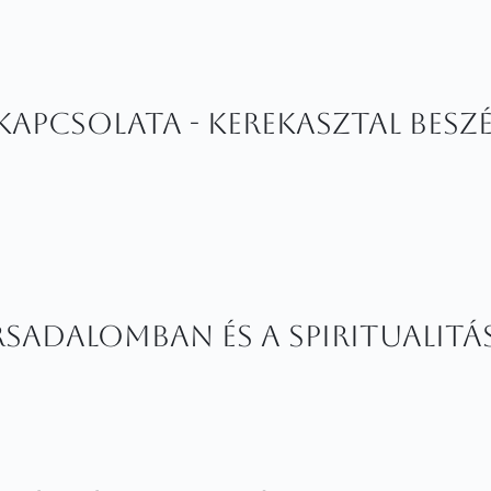
z kapcsolata - Kerekasztal besz
ársadalomban és a spiritualit