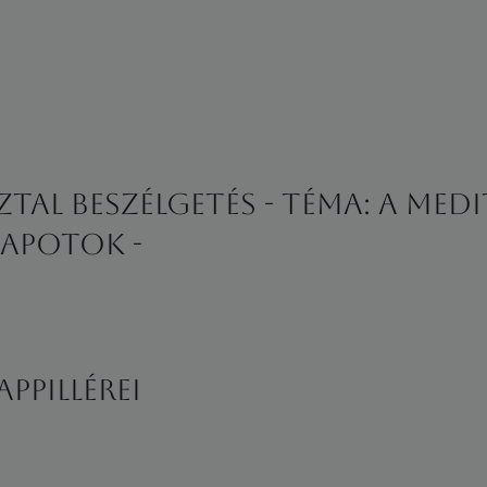
tal beszélgetés - Téma: A medi
apotok -
ppillérei