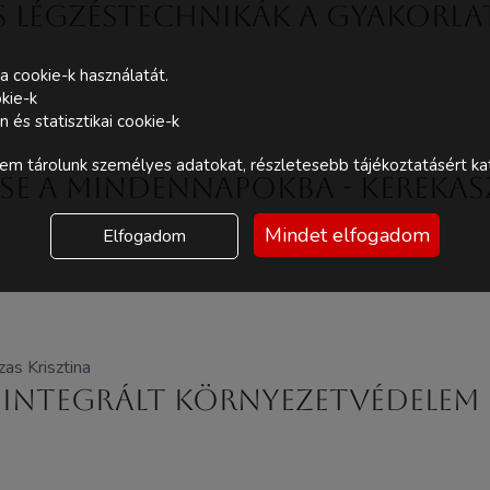
s légzéstechnikák a gyakorl
a cookie-k használatát.
kie-k
és statisztikai cookie-k
m tárolunk személyes adatokat, részletesebb tájékoztatásért kat
tése a mindennapokba - Kerekas
Mindet elfogadom
Elfogadom
as Krisztina
: Integrált környezetvédelem