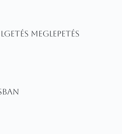
élgetés meglepetés
ásban