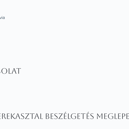
via
solat
rekasztal beszélgetés meglep