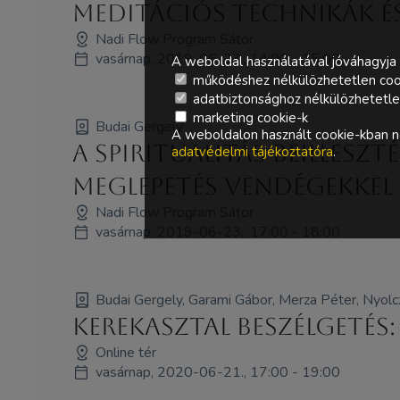
Meditációs technikák é
Nadi Flow Program Sátor
vasárnap, 2019-06-23., 14:00 - 15:00
A weboldal használatával jóváhagyja 
működéshez nélkülözhetetlen coo
adatbiztonsághoz nélkülözhetetlen 
marketing cookie-k
Budai Gergely
A weboldalon használt cookie-kban ne
A spiritualitás beillesz
adatvédelmi tájékoztatóra
.
meglepetés vendégekkel
Nadi Flow Program Sátor
vasárnap, 2019-06-23., 17:00 - 18:00
Budai Gergely, Garami Gábor, Merza Péter, Nyolcz
Kerekasztal beszélgetés
Online tér
vasárnap, 2020-06-21., 17:00 - 19:00