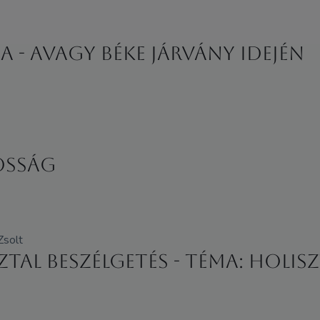
 - avagy béke járvány idején
osság
Zsolt
ztal beszélgetés - Téma: Holi