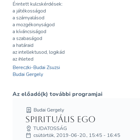
Érintett kulcskérdések:
a játékosságod
a szárnyalásod
a mozgékonyságod
a kíváncsiságod
a szabaságod
a határaid
az intellektusod, logikád
az ihleted
Bereczki-Budai Zsuzsi
Budai Gergely
Az előadó(k) további programjai
Budai Gergely
Spirituális Ego
TUDATOSSÁG
csütörtök, 2019-06-20., 15:45 - 16:45