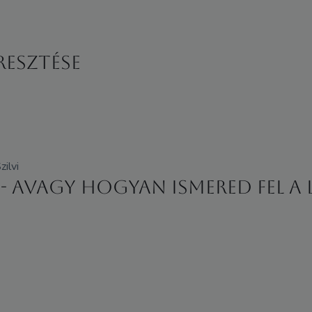
resztése
ilvi
- avagy hogyan ismered fel a 