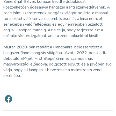
Zenei útját 6 éves korában kezdte dobolással,
köszönhetően édesanyja hangszer iránti szenvedélyének. A
zene iránti szeretetének az egész világot bejárta, a massai
törzsekkel való kenyai dzsembézésen át a kínai nemzeti
zenekarban való fellépésig és egy nemrégiben lezajlott
angliai Handpan-turnéig. Az a célja, hogy terjessze azt a
szórakozást és izgalmat, amit a zene sokunkból kivált.
Miután 2020-ban rátalált a Handpanra, beleszeretett a
hangszer finom hangzás világába. Azóta 2022-ben kiadta
debütáló EP-jét 'First Steps' címmel, számos más
magyarországi előadóval dolgozott együtt, és a jövőben alig
várja, hogy a Handpan-t bevezesse a mainstream zenei
szcénába.