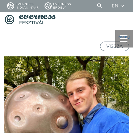
EVERNESS
EVERNESS
EN
INDIÁN NYÁR
ERDÉLY
menü
VISSZA