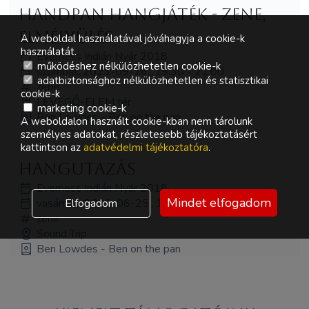
Handpan hangjáték - ZENE,
ELMÉLYÜLÉS
A weboldal használatával jóváhagyja a cookie-k
használatát.
Everness Indián Nyár 2018
működéshez nélkülözhetetlen cookie-k
szombat, 2023-09-16., 19:30 - 21:00
adatbiztonsághoz nélkülözhetetlen és statisztikai
zene
cookie-k
LEVEGŐ-ELEM tér
marketing cookie-k
Ben Lowdes - Ben on the pan
A weboldalon használt cookie-kban nem tárolunk
személyes adatokat, részletesebb tájékoztatásért
kattintson az
adatvédelmi tájékoztatóra
.
Hangutazás
Everness Indián Nyár 2018
Mindet elfogadom
Elfogadom
vasárnap, 2023-06-25., 17:30 - 19:00
zene
Sound Trip
Ben Lowdes - Ben on the pan