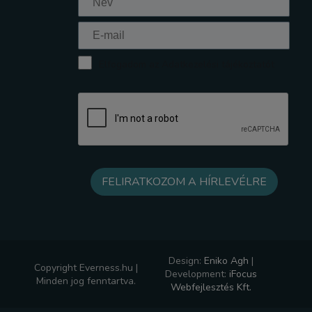
Elfogadom az Adatkezelési tájékoztatót
Design:
Eniko Agh
|
Copyright Everness.hu |
Development:
iFocus
Minden jog fenntartva.
Webfejlesztés Kft.