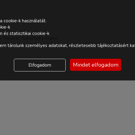
a cookie-k használatát.
kie-k
és statisztikai cookie-k
a "Flowra", Schumicky Endre
m tárolunk személyes adatokat, részletesebb tájékoztatásért kat
Mindet elfogadom
Elfogadom