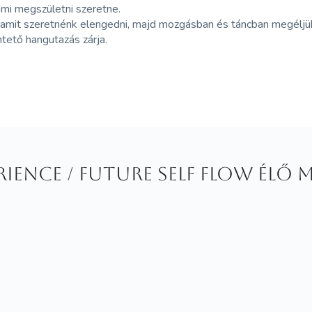
 ami megszületni szeretne.
, amit szeretnénk elengedni, majd mozgásban és táncban megéljü
ntető hangutazás zárja.
ience / FUTURE SELF FLOW élő