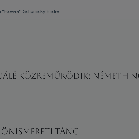
a "Flowra", Schumicky Endre
tuálé Közreműködik: Németh N
 önismereti tánc