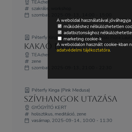
TEAcher
szakrális, workshop
szombat, 2025-09-13., 14:00 - 15:00
A weboldal használatával jóváhagyja 
működéshez nélkülözhetetlen coo
adatbiztonsághoz nélkülözhetetlen 
Péterfy Kinga (Pink Medusa), Podoski Flóra Laur
marketing cookie-k
A weboldalon használt cookie-kban ne
Kakaó DJset
adatvédelmi tájékoztatóra
.
TEAcher
zene
szombat, 2025-09-13., 21:00 - 22:30
Péterfy Kinga (Pink Medusa)
Szívhangok utazása
GYÓGYÍTÓ KERT
holisztikus, meditáció, zene
vasárnap, 2025-09-14., 10:00 - 11:30