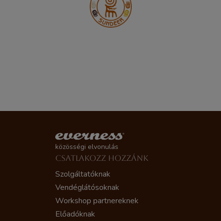
közösségi elvonulás
CSATLAKOZZ HOZZÁNK
Szolgáltatóknak
Vendéglátósoknak
Workshop partnereknek
Előadóknak