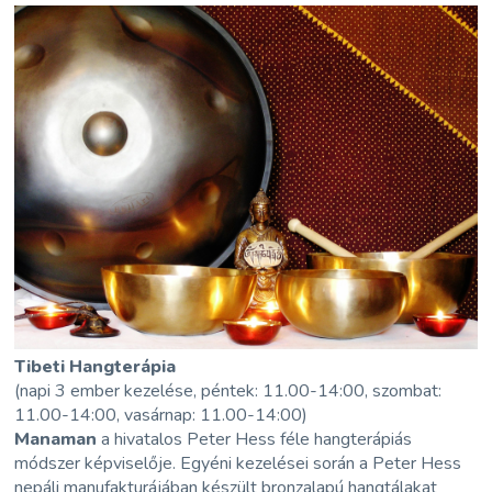
Tibeti Hangterápia
(napi 3 ember kezelése, péntek: 11.00-14:00, szombat:
11.00-14:00, vasárnap: 11.00-14:00)
Manaman
a hivatalos Peter Hess féle hangterápiás
módszer képviselője. Egyéni kezelései során a Peter Hess
nepáli manufakturájában készült bronzalapú hangtálakat