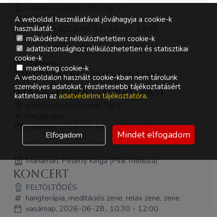
intimázs Gyógyító Kert Tipi 2
hangterápia
A weboldal használatával jóváhagyja a cookie-k
használatát.
szombat, 2025-09-13., 11:00 - 14:00
működéshez nélkülözhetetlen cookie-k
adatbiztonsághoz nélkülözhetetlen és statisztikai
cookie-k
Manaman
marketing cookie-k
Tibetian Sound Healing
A weboldalon használt cookie-kban nem tárolunk
személyes adatokat, részletesebb tájékoztatásért
(hangtálas gyógyítás)
kattintson az
adatvédelmi tájékoztatóra
.
intimázs Gyógyító Kert Tipi 2
hangterápia
vasárnap, 2025-09-14., 11:00 - 13:00
Mindet elfogadom
Elfogadom
Manaman, Péterfy Kinga (Pink Medusa)
koncert
FELTÖLTŐDÉS
hangterápia, meditációs zene, relax zene, zene
vasárnap, 2026-06-28., 10:30 - 12:00