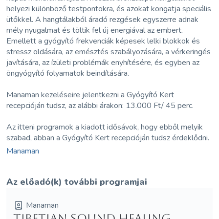
helyezi különböző testpontokra, és azokat kongatja speciális
ütőkkel. A hangtálakból áradó rezgések egyszerre adnak
mély nyugalmat és töltik fel új energiával az embert.
Emellett a gyógyító frekvenciák képesek lelki blokkok és
stressz oldására, az emésztés szabályozására, a vérkeringés
javítására, az ízületi problémák enyhítésére, és egyben az
öngyógyító folyamatok beindítására.
Manaman kezeléseire jelentkezni a Gyógyító Kert
recepcióján tudsz, az alábbi árakon: 13.000 Ft/ 45 perc.
Az itteni programok a kiadott idősávok, hogy ebből melyik
szabad, abban a Gyógyító Kert recepcióján tudsz érdeklődni.
Manaman
Az előadó(k) további programjai
Manaman
Tibetian Sound Healing