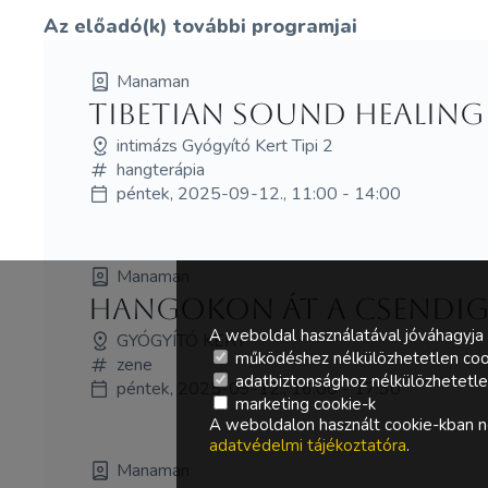
Az előadó(k) további programjai
Manaman
Tibetian Sound Healing
intimázs Gyógyító Kert Tipi 2
hangterápia
péntek, 2025-09-12., 11:00 - 14:00
Manaman
Hangokon át a Csendig
A weboldal használatával jóváhagyja 
GYÓGYÍTÓ KERT
működéshez nélkülözhetetlen coo
zene
adatbiztonsághoz nélkülözhetetlen 
péntek, 2025-09-12., 16:00 - 17:30
marketing cookie-k
A weboldalon használt cookie-kban ne
adatvédelmi tájékoztatóra
.
Manaman