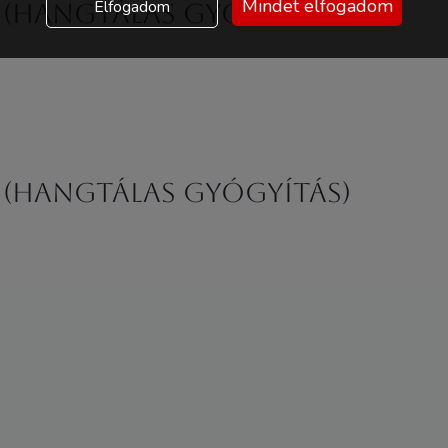
Mindet elfogadom
Elfogadom
 (hangtálas gyógyítás)
 (hangtálas gyógyítás)