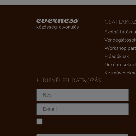
CSATLAKO
közösségi elvonulás
Szolgáltatókn
Vendéglátóso
Workshop par
Előadóknak
Önkéntesekne
Kézművesekn
HÍRLEVÉL FELIRATKOZÁS
Elfogadom az Adatkezelési tájékoztatót