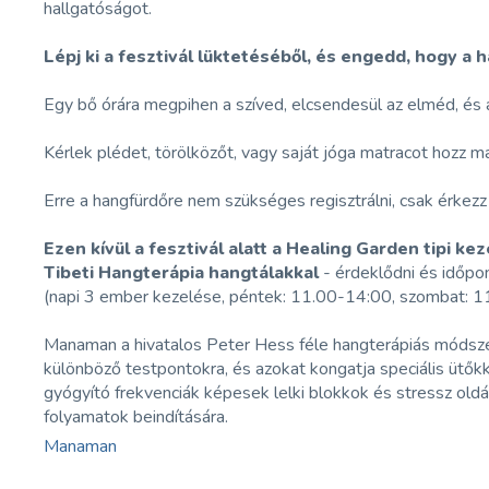
hallgatóságot.
Lépj ki a fesztivál lüktetéséből, és engedd, hogy a
Egy bő órára megpihen a szíved, elcsendesül az elméd, és 
Kérlek plédet, törölközőt, vagy saját jóga matracot hozz m
Erre a hangfürdőre nem szükséges regisztrálni, csak érkez
Ezen kívül a fesztivál alatt a Healing Garden tipi k
Tibeti Hangterápia hangtálakkal
- érdeklődni és időpon
(napi 3 ember kezelése, péntek: 11.00-14:00, szombat: 
Manaman a hivatalos Peter Hess féle hangterápiás módszer
különböző testpontokra, és azokat kongatja speciális ütőkk
gyógyító frekvenciák képesek lelki blokkok és stressz oldá
folyamatok beindítására.
Manaman