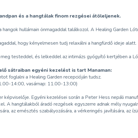
 handpan és a hangtálak finom rezgései átöleljenek.
a hangok hullámain önmagaddal találkozol. A Healing Garden Lótus
agaddal, hogy kényelmesen tudj relaxálni a hangfürdő ideje alatt.
z meg testeddel, és lelkeddel az intimázs gyógyító kertjében a L
ezelő sátraiban egyéni kezelést is tart Manaman:
tot foglalni a Healing Garden recepcióján tudsz.
11.00-14:00, vasárnap: 11.00-13:00)
 képviselője. Egyéni kezelései során a Peter Hess nepáli manufa
el. A hangtálakból áradó rezgések egyszerre adnak mély nyugalmat
sára, az emésztés szabályozására, a vérkeringés javítására, az í