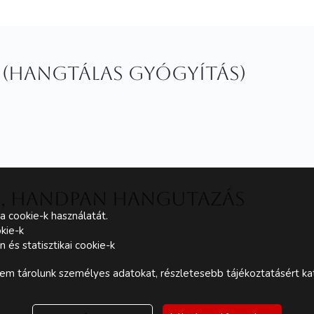
 (hangtálas gyógyítás)
, Handpan hangutazás
a cookie-k használatát.
kie-k
és statisztikai cookie-k
m tárolunk személyes adatokat, részletesebb tájékoztatásért kat