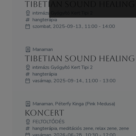
Tibetian Sound Healing
intimázs Gyógyító Kert Tipi 2
hangterápia
szombat, 2025-09-13., 11:00 - 14:00
Manaman
Tibetian Sound Healing
intimázs Gyógyító Kert Tipi 2
hangterápia
vasárnap, 2025-09-14., 11:00 - 13:00
Manaman, Péterfy Kinga (Pink Medusa)
koncert
FELTÖLTŐDÉS
hangterápia, meditációs zene, relax zene, zene
vasárnap, 2026-06-28., 10:30 - 12:00