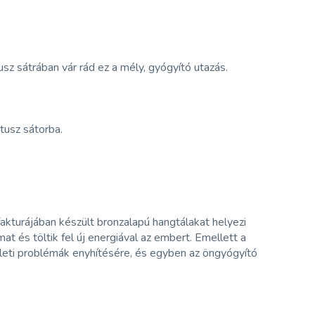
z sátrában vár rád ez a mély, gyógyító utazás.
ótusz sátorba.
kturájában készült bronzalapú hangtálakat helyezi
 és töltik fel új energiával az embert. Emellett a
zületi problémák enyhítésére, és egyben az öngyógyító