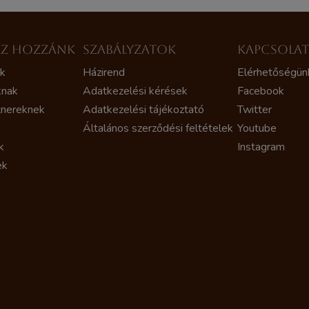
ZZ HOZZÁNK
SZABÁLYZATOK
KAPCSOLA
ak
Házirend
Elérhetőségün
knak
Adatkezelési kérések
Facebook
tnereknek
Adatkezelési tájékoztató
Twitter
Általános szerződési feltételek
Youtube
k
Instagram
ek