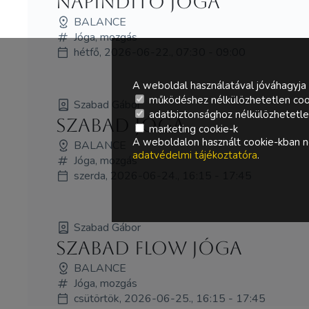
Napindító jóga
BALANCE
Jóga, mozgás
hétfő, 2026-06-22., 07:30 - 09:00
A weboldal használatával jóváhagyja 
működéshez nélkülözhetetlen coo
Szabad Gábor
adatbiztonsághoz nélkülözhetetlen 
Szabad Jóga
marketing cookie-k
A weboldalon használt cookie-kban ne
BALANCE
adatvédelmi tájékoztatóra
.
Jóga, mozgás
szerda, 2026-06-24., 16:15 - 17:45
Szabad Gábor
Szabad Flow Jóga
BALANCE
Jóga, mozgás
csütörtök, 2026-06-25., 16:15 - 17:45