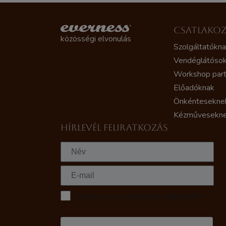
CSATLAKO
közösségi elvonulás
Szolgáltatókn
Vendéglátóso
Workshop par
Előadóknak
Önkéntesekne
Kézművesekn
HÍRLEVÉL FELIRATKOZÁS
Elfogadom az Adatkezelési tájékoztatót