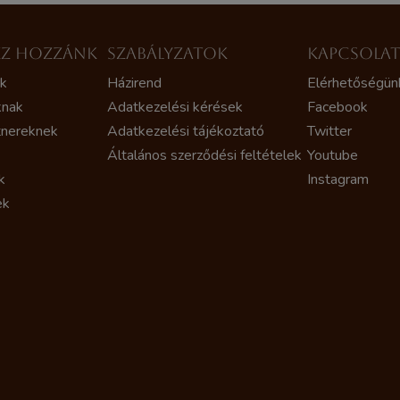
ZZ HOZZÁNK
SZABÁLYZATOK
KAPCSOLA
ak
Házirend
Elérhetőségün
knak
Adatkezelési kérések
Facebook
tnereknek
Adatkezelési tájékoztató
Twitter
Általános szerződési feltételek
Youtube
k
Instagram
ek