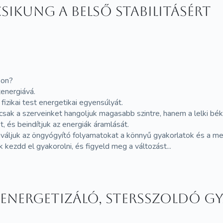
SIKUNG a belső stabilitásért
kon?
tenergiává.
fizikai test energetikai egyensúlyát.
ak a szerveinket hangoljuk magasabb szintre, hanem a lelki bék
 és beindítjuk az energiák áramlását.
tiváljuk az öngyógyító folyamatokat a könnyű gyakorlatok és a me
kezdd el gyakorolni, és figyeld meg a változást...
 energetizáló, stersszoldó g