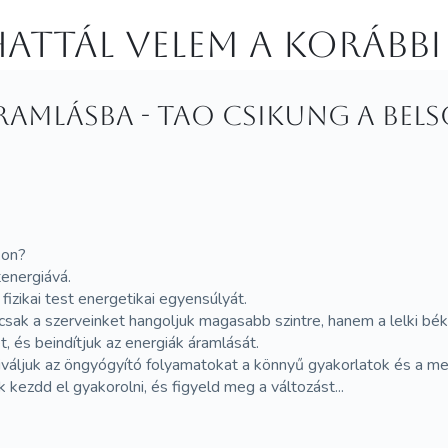
attál velem a korábbi
amlásba - TAO CSIKUNG a belső
kon?
tenergiává.
fizikai test energetikai egyensúlyát.
ak a szerveinket hangoljuk magasabb szintre, hanem a lelki bék
 és beindítjuk az energiák áramlását.
tiváljuk az öngyógyító folyamatokat a könnyű gyakorlatok és a me
kezdd el gyakorolni, és figyeld meg a változást...