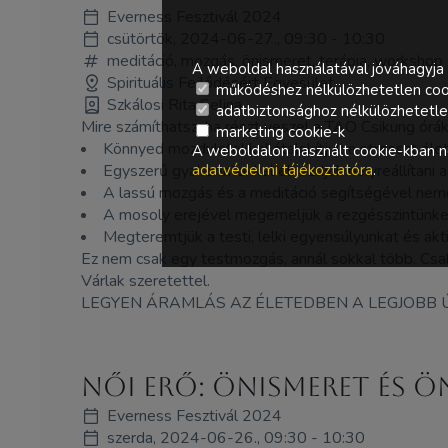
Everness Fesztivál 2024
csütörtök, 2024-06-27., 09:30 - 10:30
meditáció, mozgás, önismeret, terápia, workshop
A weboldal használatával jóváhagyja 
Spirituális Fejlődésért Egyesület
működéshez nélkülözhetetlen coo
Szkálosi Rita Selina
adatbiztonsághoz nélkülözhetetlen 
Mire számíthatsz, ha részt veszel a TAO Csikung órá
marketing cookie-k
Könnyed mozdulatokkal átalakítjuk a stresszt éle
A weboldalon használt cookie-kban ne
adatvédelmi tájékoztatóra
.
Egyszerű gyakorlatokkal elkezdjük helyreállítani a 
A lassú mozgás és a meditáció segítségével nemcs
A mosoly erejével megemeljük a rezgésszintünket,
Megteremtjük a testi, lelki egyensúlyunkat és ak
Ez nem csak egy testmozgás, annál sokkal több. Csak 
Várlak szeretettel.
LEGYEN ÁRAMLÁS AZ ÉLETEDBEN A LEGJOBB
Női erő: önismeret és 
Everness Fesztivál 2024
szerda, 2024-06-26., 09:30 - 10:30