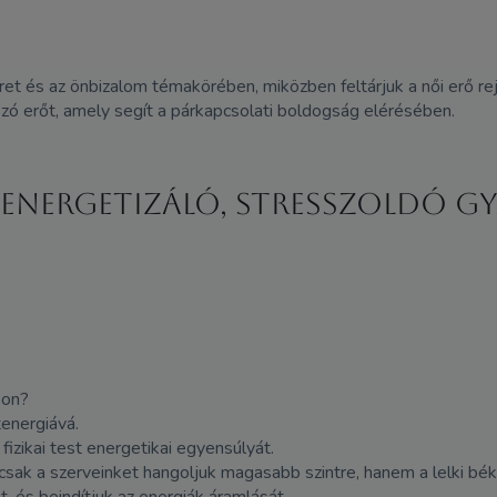
et és az önbizalom témakörében, miközben feltárjuk a női erő r
kozó erőt, amely segít a párkapcsolati boldogság elérésében.
 energetizáló, stresszoldó g
kon?
tenergiává.
fizikai test energetikai egyensúlyát.
ak a szerveinket hangoljuk magasabb szintre, hanem a lelki bék
 és beindítjuk az energiák áramlását.