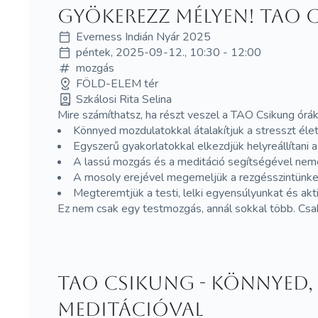
Gyökerezz mélyen! Tao C
Everness Indián Nyár 2025
péntek, 2025-09-12., 10:30 - 12:00
mozgás
FÖLD-ELEM tér
Szkálosi Rita Selina
Mire számíthatsz, ha részt veszel a TAO Csikung órá
Könnyed mozdulatokkal átalakítjuk a stresszt éle
Egyszerű gyakorlatokkal elkezdjük helyreállítani a 
A lassú mozgás és a meditáció segítségével nemcs
A mosoly erejével megemeljük a rezgésszintünket,
Megteremtjük a testi, lelki egyensúlyunkat és ak
Ez nem csak egy testmozgás, annál sokkal több. Csak 
Tao csikung - könnyed,
meditációval