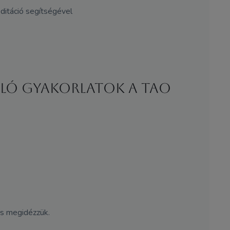
ditáció segítségével
záló gyakorlatok a TAO
is megidézzük.