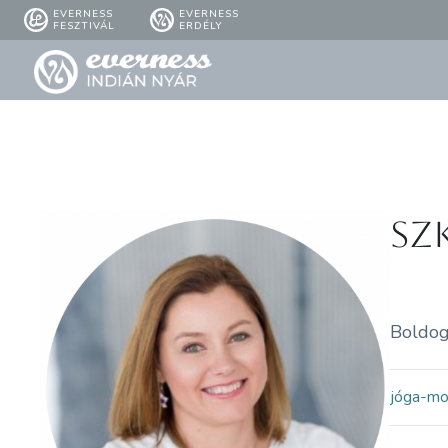
EVERNESS
EVERNESS
FESZTIVÁL
ERDÉLY
Sz
Boldog
jóga-m