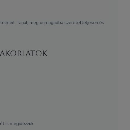
ejtelmeit. Tanulj meg önmagadba szeretetteljesen és
yakorlatok
ét is megidézzük.