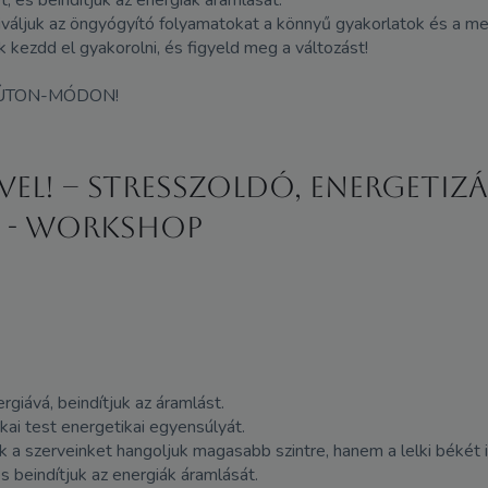
tiváljuk az öngyógyító folyamatokat a könnyű gyakorlatok és a me
kezdd el gyakorolni, és figyeld meg a változást!
 ÚTON-MÓDON!
ivel! – Stresszoldó, energeti
e - WORKSHOP
giává, beindítjuk az áramlást.
ikai test energetikai egyensúlyát.
a szerveinket hangoljuk magasabb szintre, hanem a lelki békét 
 beindítjuk az energiák áramlását.