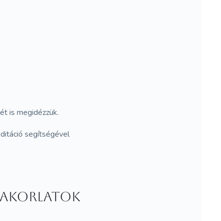
ét is megidézzük.
ditáció segítségével
yakorlatok