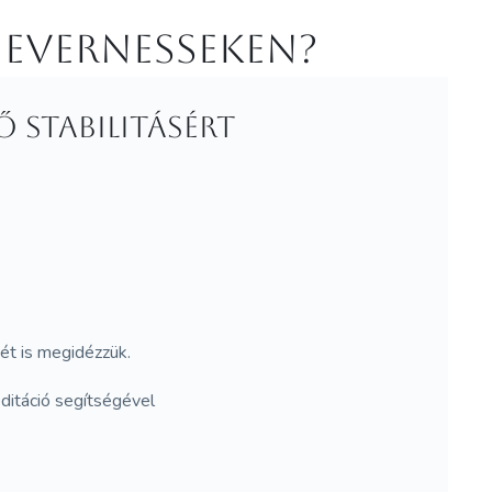
 Evernesseken?
 stabilitásért
ét is megidézzük.
ditáció segítségével