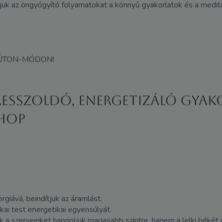
ljuk az öngyógyító folyamatokat a könnyű gyakorlatok és a medit
 ÚTON-MÓDON!
tresszoldó, energetizáló gya
SHOP
giává, beindítjuk az áramlást.
ikai test energetikai egyensúlyát.
a szerveinket hangoljuk magasabb szintre, hanem a lelki békét 