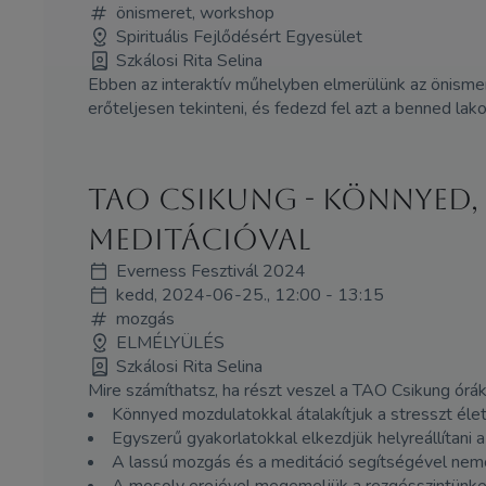
önismeret, workshop
Spirituális Fejlődésért Egyesület
Szkálosi Rita Selina
Ebben az interaktív műhelyben elmerülünk az önismer
erőteljesen tekinteni, és fedezd fel azt a benned la
TAO Csikung - könnyed,
meditációval
Everness Fesztivál 2024
kedd, 2024-06-25., 12:00 - 13:15
mozgás
ELMÉLYÜLÉS
Szkálosi Rita Selina
Mire számíthatsz, ha részt veszel a TAO Csikung órá
Könnyed mozdulatokkal átalakítjuk a stresszt éle
Egyszerű gyakorlatokkal elkezdjük helyreállítani a 
A lassú mozgás és a meditáció segítségével nemcs
A mosoly erejével megemeljük a rezgésszintünket,