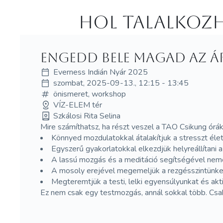
Hol Talalkozh
Engedd bele magad az ár
Everness Indián Nyár 2025
szombat, 2025-09-13., 12:15 - 13:45
önismeret, workshop
VÍZ-ELEM tér
Szkálosi Rita Selina
Mire számíthatsz, ha részt veszel a TAO Csikung órá
Könnyed mozdulatokkal átalakítjuk a stresszt éle
Egyszerű gyakorlatokkal elkezdjük helyreállítani a 
A lassú mozgás és a meditáció segítségével nemcs
A mosoly erejével megemeljük a rezgésszintünket,
Megteremtjük a testi, lelki egyensúlyunkat és ak
Ez nem csak egy testmozgás, annál sokkal több. Csak 