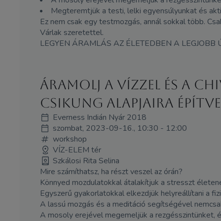
Megteremtjük a testi, lelki egyensúlyunkat és ak
Ez nem csak egy testmozgás, annál sokkal több. Csak 
Várlak szeretettel.
LEGYEN ÁRAMLÁS AZ ÉLETEDBEN A LEGJOBB
Áramolj a vízzel és a ch
Csikung alapjaira építv
Everness Indián Nyár 2018
szombat, 2023-09-16., 10:30 - 12:00
workshop
VÍZ-ELEM tér
Szkálosi Rita Selina
Mire számíthatsz, ha részt veszel az órán?
Könnyed mozdulatokkal átalakítjuk a stresszt életener
Egyszerű gyakorlatokkal elkezdjük helyreállítani a fiz
A lassú mozgás és a meditáció segítségével nemcsak 
A mosoly erejével megemeljük a rezgésszintünket, és