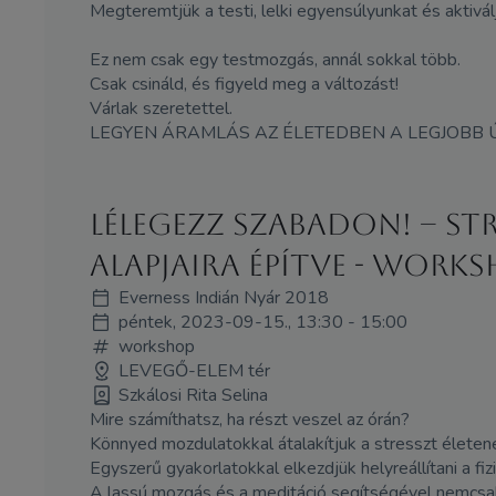
Megteremtjük a testi, lelki egyensúlyunkat és aktivá
Ez nem csak egy testmozgás, annál sokkal több.
Csak csináld, és figyeld meg a változást!
Várlak szeretettel.
LEGYEN ÁRAMLÁS AZ ÉLETEDBEN A LEGJOBB
Lélegezz szabadon! – S
alapjaira építve - WORK
Everness Indián Nyár 2018
péntek, 2023-09-15., 13:30 - 15:00
workshop
LEVEGŐ-ELEM tér
Szkálosi Rita Selina
Mire számíthatsz, ha részt veszel az órán?
Könnyed mozdulatokkal átalakítjuk a stresszt életener
Egyszerű gyakorlatokkal elkezdjük helyreállítani a fiz
A lassú mozgás és a meditáció segítségével nemcsak 