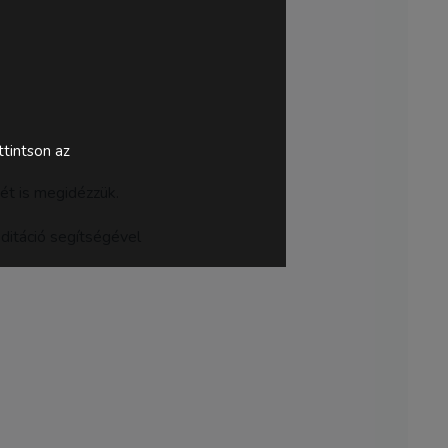
tintson az
ét is megidézzük.
ditáció segítségével