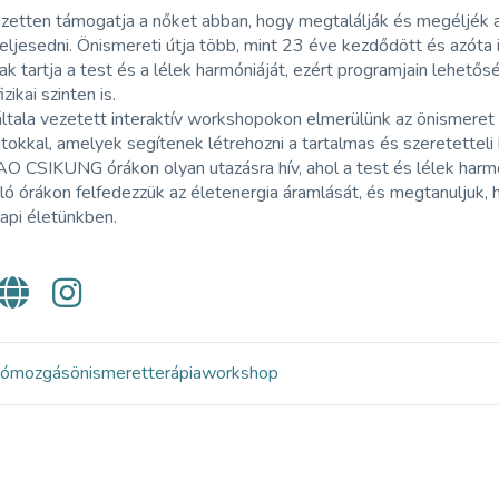
ezetten támogatja a nőket abban, hogy megtalálják és megéljék 
eljesedni. Önismereti útja több, mint 23 éve kezdődött és azóta 
k tartja a test és a lélek harmóniáját, ezért programjain lehető
fizikai szinten is.
tala vezetett interaktív workshopokon elmerülünk az önismeret és
tokkal, amelyek segítenek létrehozni a tartalmas és szeretetteli
 CSIKUNG órákon olyan utazásra hív, ahol a test és lélek harmón
ló órákon felfedezzük az életenergia áramlását, és megtanuljuk,
api életünkben.
ió
mozgás
önismeret
terápia
workshop