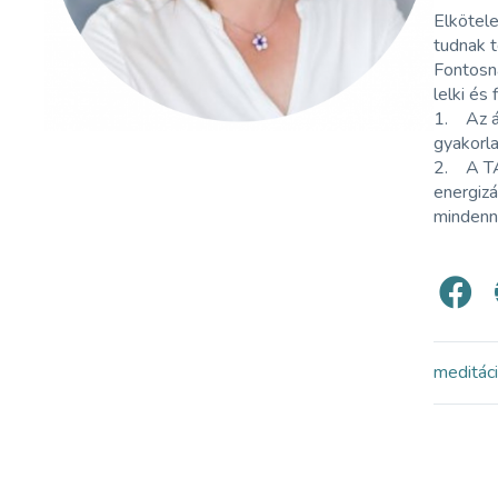
Elkötel
tudnak t
Fontosna
lelki és 
1. Az ál
gyakorla
2. A TAO
energizá
mindenn
meditác