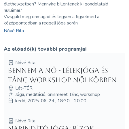
élethelyzetben? Mennyire billentenek ki gondolataid
hullámai?
Vizsgáld meg önmagad és legyen a figyelmed a
középpontodban a reggeli jóga során.
Nóvé Rita
Az előadó(k) további programjai
Nóvé Rita
Bennem a Nő - lélekjóga és
tánc workshop női körben
Lét-TÉR
Jóga, meditáció, önismeret, tánc, workshop
kedd, 2025-06-24., 18:30 - 20:00
Nóvé Rita
Napindító jóga: bízok