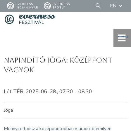
EVERNESS
EVERNESS
EN
INDIÁN NYÁR
ERDÉLY
menü
Napindító jóga: középpont
vagyok
Lét-TÉR, 2025-06-28., 07:30 - 08:30
Jóga
Mennyire tudsz a középpontodban maradni bármilyen