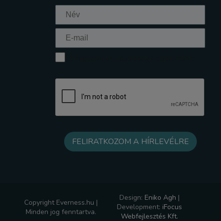
Elfogadom az Adatkezelési tájékoztatót
Design:
Eniko Agh
|
Copyright Everness.hu |
Development:
iFocus
Minden jog fenntartva.
Webfejlesztés Kft.