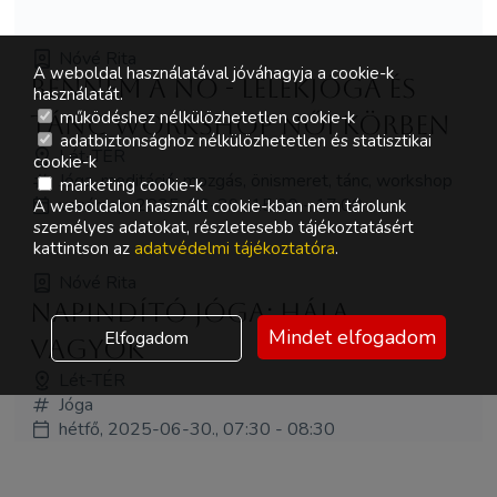
Nóvé Rita
A weboldal használatával jóváhagyja a cookie-k
Bennem a Nő - lélekjóga és
használatát.
működéshez nélkülözhetetlen cookie-k
tánc workshop női körben
adatbiztonsághoz nélkülözhetetlen és statisztikai
Lét-TÉR
cookie-k
Jóga, meditáció, mozgás, önismeret, tánc, workshop
marketing cookie-k
vasárnap, 2025-06-29., 15:00 - 17:00
A weboldalon használt cookie-kban nem tárolunk
személyes adatokat, részletesebb tájékoztatásért
kattintson az
adatvédelmi tájékoztatóra
.
Nóvé Rita
Napindító jóga: hála
Mindet elfogadom
Elfogadom
vagyok
Lét-TÉR
Jóga
hétfő, 2025-06-30., 07:30 - 08:30