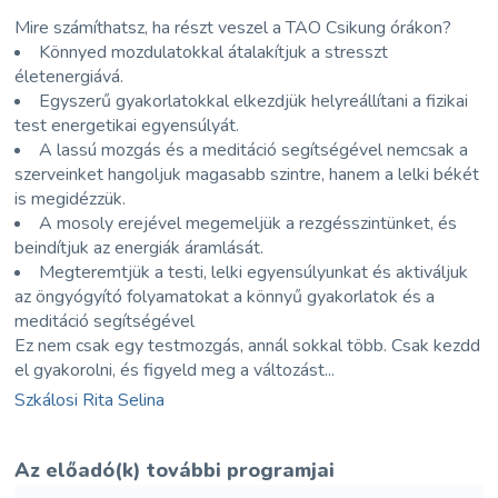
Mire számíthatsz, ha részt veszel a TAO Csikung órákon?
Könnyed mozdulatokkal átalakítjuk a stresszt
életenergiává.
Egyszerű gyakorlatokkal elkezdjük helyreállítani a fizikai
test energetikai egyensúlyát.
A lassú mozgás és a meditáció segítségével nemcsak a
szerveinket hangoljuk magasabb szintre, hanem a lelki békét
is megidézzük.
A mosoly erejével megemeljük a rezgésszintünket, és
beindítjuk az energiák áramlását.
Megteremtjük a testi, lelki egyensúlyunkat és aktiváljuk
az öngyógyító folyamatokat a könnyű gyakorlatok és a
meditáció segítségével
Ez nem csak egy testmozgás, annál sokkal több. Csak kezdd
el gyakorolni, és figyeld meg a változást...
Szkálosi Rita Selina
Az előadó(k) további programjai