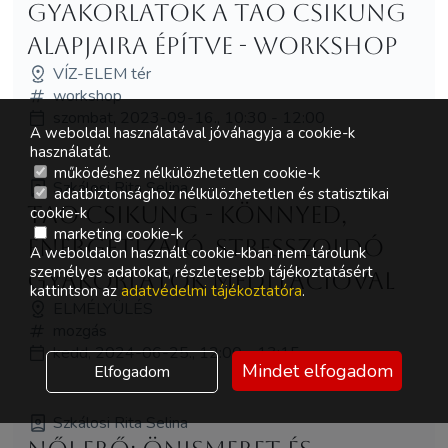
gyakorlatok a TAO Csikung
alapjaira építve - WORKSHOP
VÍZ-ELEM tér
workshop
szombat, 2023-09-16., 10:30 - 12:00
A weboldal használatával jóváhagyja a cookie-k
használatát.
működéshez nélkülözhetetlen cookie-k
Szkálosi Rita Selina
adatbiztonsághoz nélkülözhetetlen és statisztikai
TAO Csikung - könnyed,
cookie-k
marketing cookie-k
energetizáló, stresszoldó
A weboldalon használt cookie-kban nem tárolunk
személyes adatokat, részletesebb tájékoztatásért
gyakorlatok meditációval
kattintson az
adatvédelmi tájékoztatóra
.
ELMÉLYÜLÉS
mozgás
kedd, 2024-06-25., 12:00 - 13:15
Mindet elfogadom
Elfogadom
Szkálosi Rita Selina