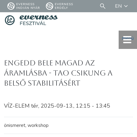
EVERNESS
EVERNESS
EN
INDIÁN NYÁR
ERDÉLY
menü
Engedd bele magad az
áramlásba - TAO CSIKUNG a
belső stabilitásért
VÍZ-ELEM tér, 2025-09-13., 12:15 - 13:45
önismeret, workshop