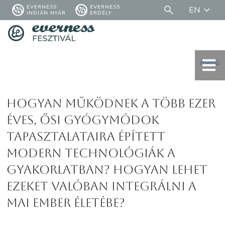
EVERNESS
EVERNESS
EN
INDIÁN NYÁR
ERDÉLY
menü
Hogyan működnek a több ezer
éves, ősi gyógymódok
tapasztalataira épített
modern technológiák a
gyakorlatban? Hogyan lehet
ezeket valóban integrálni a
mai ember életébe?