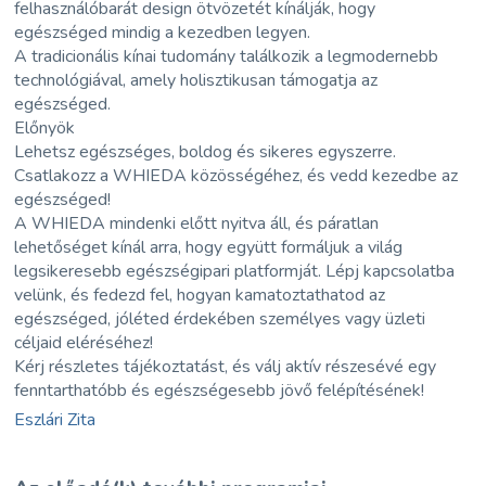
felhasználóbarát design ötvözetét kínálják, hogy
egészséged mindig a kezedben legyen.
A tradicionális kínai tudomány találkozik a legmodernebb
technológiával, amely holisztikusan támogatja az
egészséged.
Előnyök
Lehetsz egészséges, boldog és sikeres egyszerre.
Csatlakozz a WHIEDA közösségéhez, és vedd kezedbe az
egészséged!
A WHIEDA mindenki előtt nyitva áll, és páratlan
lehetőséget kínál arra, hogy együtt formáljuk a világ
legsikeresebb egészségipari platformját. Lépj kapcsolatba
velünk, és fedezd fel, hogyan kamatoztathatod az
egészséged, jóléted érdekében személyes vagy üzleti
céljaid eléréséhez!
Kérj részletes tájékoztatást, és válj aktív részesévé egy
fenntarthatóbb és egészségesebb jövő felépítésének!
Eszlári Zita