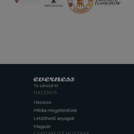
Te színezd ki!
HASZNOS
Hasznos
Média megjelenések
Letölthető anyagok
Magazin
CSATLAKOZZ HOZZÁNK