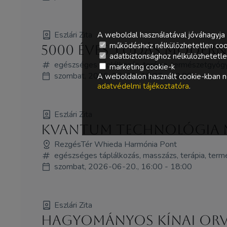
Eszlári Zita
A weboldal használatával jóváhagyja 
működéshez nélkülözhetetlen coo
5000 éves tudás Moder
adatbiztonsághoz nélkülözhetetlen 
egészséges táplálkozás, terápia, természetgyóg
marketing cookie-k
szombat, 2026-06-20., 10:00 - 12:00
A weboldalon használt cookie-kban ne
adatvédelmi tájékoztatóra
.
Eszlári Zita
Kvantum technológia m
RezgésTér Whieda Harmónia Pont
egészséges táplálkozás, masszázs, terápia, ter
szombat, 2026-06-20., 16:00 - 18:00
Eszlári Zita
Hagyományos Kínai Orv