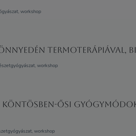
ógyászat, workshop
nnyedén termoterápiával, bi
mészetgyógyászat, workshop
n köntösben-Ősi gyógymódok
rmészetgyógyászat, workshop