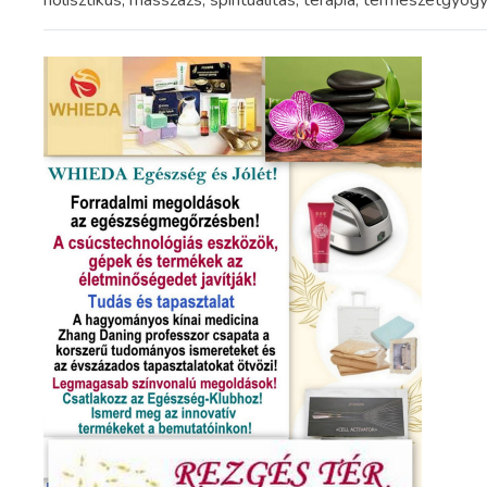
holisztikus, masszázs, spiritualitás, terápia, természetgyó