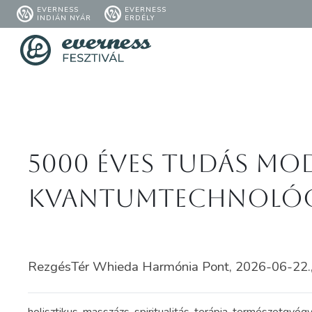
EVERNESS
EVERNESS
INDIÁN NYÁR
ERDÉLY
5000 éves tudás M
kvantumtechnoló
RezgésTér Whieda Harmónia Pont, 2026-06-22.,