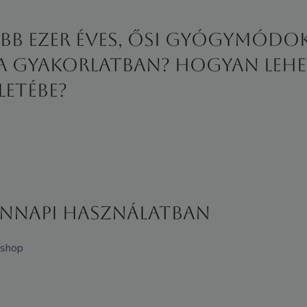
 ezer éves, ősi gyógymódok 
 gyakorlatban? Hogyan lehet
letébe?
ennapi használatban
kshop