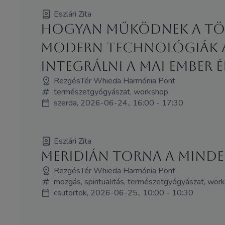
Eszlári Zita
Hogyan működnek a több
modern technológiák a
integrálni a mai ember é
RezgésTér Whieda Harmónia Pont
természetgyógyászat, workshop
szerda, 2026-06-24., 16:00 - 17:30
Eszlári Zita
Meridián Torna a mind
RezgésTér Whieda Harmónia Pont
mozgás, spiritualitás, természetgyógyászat, wor
csütörtök, 2026-06-25., 10:00 - 10:30