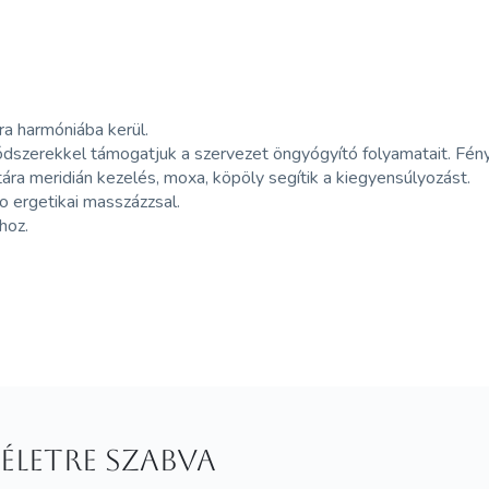
jra harmóniába kerül.
dszerekkel támogatjuk a szervezet öngyógyító folyamatait. Fény
ra meridián kezelés, moxa, köpöly segítik a kiegyensúlyozást.
io ergetikai
masszázzsal.
hoz.
életre szabva