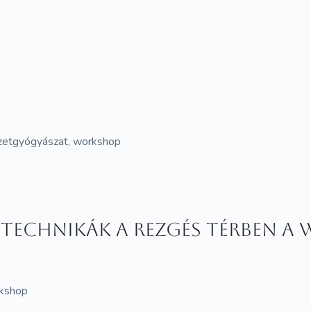
mészetgyógyászat, workshop
 technikák a Rezgés Térben a
rkshop