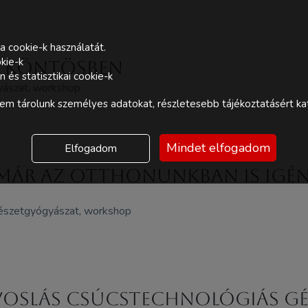
a cookie-k használatát.
kie-k
n köntösben
és statisztikai cookie-k
yászat, workshop
m tárolunk személyes adatokat, részletesebb tájékoztatásért kat
Mindet elfogadom
Elfogadom
ár az otthonunkban is igén
mészetgyógyászat, workshop
oslás csúcstechnológiás gé