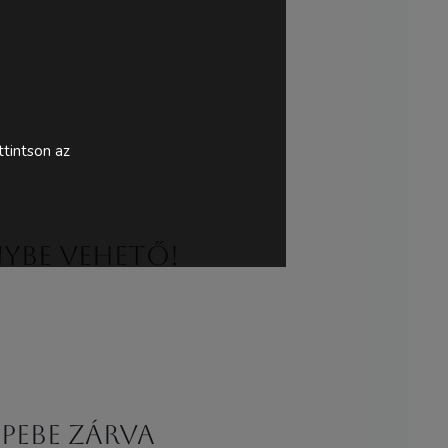
tintson az
ybe vehető!
pebe zárva