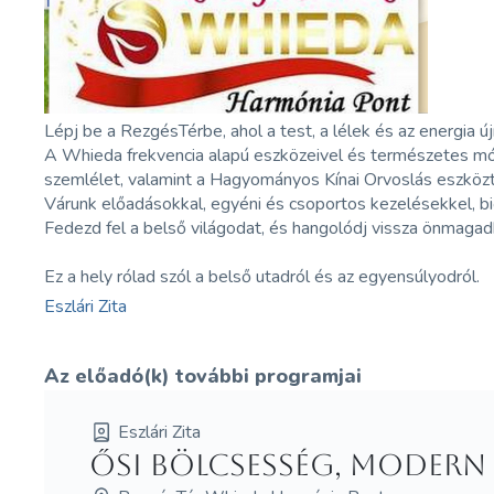
Lépj be a RezgésTérbe, ahol a test, a lélek és az energia ú
A Whieda frekvencia alapú eszközeivel és természetes mó
szemlélet, valamint a Hagyományos Kínai Orvoslás eszköztá
Várunk előadásokkal, egyéni és csoportos kezelésekkel,
b
Fedezd fel a belső világodat, és hangolódj vissza önmagad
Ez a hely rólad szól a belső utadról és az egyensúlyodról.
Eszlári Zita
Az előadó(k) további programjai
Eszlári Zita
Ősi bölcsesség, modern 