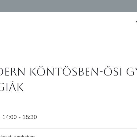
odern köntösben-Ősi
giák
 14:00 - 15:30