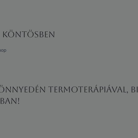
n köntösben
hop
nnyedén termoterápiával, bi
ban!