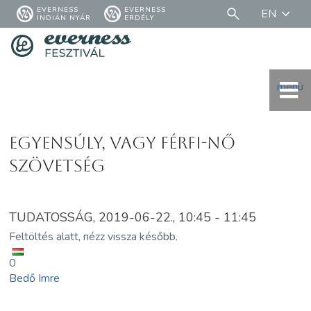
EVERNESS
EVERNESS
EN
INDIÁN NYÁR
ERDÉLY
menü
Egyensúly, vagy férfi-nő
szövetség
TUDATOSSÁG, 2019-06-22., 10:45 - 11:45
Feltöltés alatt, nézz vissza később.
0
Bedő Imre