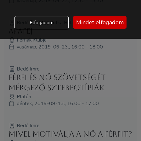
vasárnap, 2019-06-23., 12:30 - 13:30
Mindet elfogadom
Bedő Imre, Dobrotka Béla, Klein Csaba
Elfogadom
ApaFej
Férfiak Klubja
vasárnap, 2019-06-23., 16:00 - 18:00
Bedő Imre
Férfi és Nő szövetségét
mérgező sztereotípiák
Platón
péntek, 2019-09-13., 16:00 - 17:00
Bedő Imre
Mivel motiválja a nő a férfit?