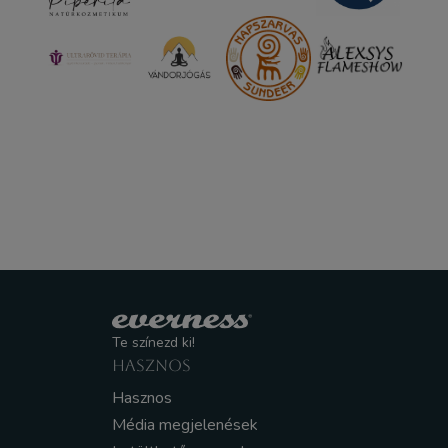
Te színezd ki!
HASZNOS
Hasznos
Média megjelenések