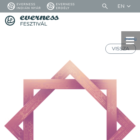
EVERNESS
EVERNESS
EN
INDIÁN NYÁR
ERDÉLY
menü
VISSZA