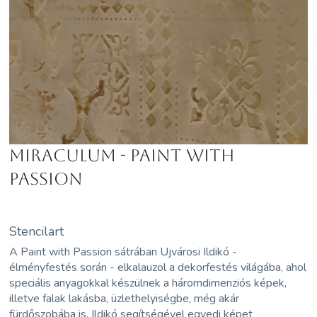
MIRACULUM - Paint with
Passion
Stencilart
A Paint with Passion sátrában Ujvárosi
Ildikó
-
élményfestés során - elkalauzol a dekorfestés világába, ahol
speciális anyagokkal készülnek a háromdimenziós képek,
illetve falak lakásba, üzlethelyiségbe, még akár
fürdőszobába is.
Ildikó
segítségével egyedi képet