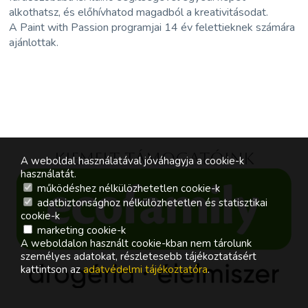
alkothatsz, és előhívhatod magadból a kreativitásodat.
A Paint with Passion programjai 14 év felettieknek számára
ajánlottak.
Kiemelt támogatóink
A weboldal használatával jóváhagyja a cookie-k
használatát.
működéshez nélkülözhetetlen cookie-k
adatbiztonsághoz nélkülözhetetlen és statisztikai
cookie-k
marketing cookie-k
A weboldalon használt cookie-kban nem tárolunk
személyes adatokat, részletesebb tájékoztatásért
kattintson az
adatvédelmi tájékoztatóra
.