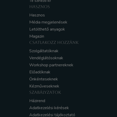
Te színezd ki!
HASZNOS
Hasznos
Média megjelenések
Letölthető anyagok
Magazin
CSATLAKOZZ HOZZÁNK
Szolgáltatóknak
Vendéglátósoknak
Workshop partnereknek
Előadóknak
Önkénteseknek
Kézműveseknek
SZABÁLYZATOK
Házirend
Adatkezelési kérések
Adatkezelési tájékoztató